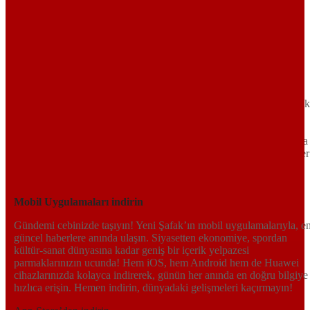
Sayfa Sonu
TR
EN
AR
FR
RU
UR
Türkiye’nin Birikimi. Uluslararası Medya Grubu.
Türkiye’nin gündemini belirleyen haber kaynağına hoş geldiniz!
Tarafsız, dinamik ve derinlemesine habercilik anlayışıyla Yeni Şafak
okuyucularına güncel gelişmelerin ötesinde bir deneyim sunuyor.
Siyaset ve ekonomiden kültür-sanat ve spor dünyasına kadar geniş
bir yelpazede sunduğu haberlerle, hem Türkiye’de hem de dünyada
neler olup bittiğini anında öğrenin. Dijital platformlarıyla her an, her
yerden en doğru bilgiye ulaşın; Yeni Şafak’la gündemi yakalayın!
Sosyal medyada bizi takip edin
Mobil Uygulamaları indirin
Gündemi cebinizde taşıyın! Yeni Şafak’ın mobil uygulamalarıyla, e
güncel haberlere anında ulaşın. Siyasetten ekonomiye, spordan
kültür-sanat dünyasına kadar geniş bir içerik yelpazesi
parmaklarınızın ucunda! Hem iOS, hem Android hem de Huawei
cihazlarınızda kolayca indirerek, günün her anında en doğru bilgiye
hızlıca erişin. Hemen indirin, dünyadaki gelişmeleri kaçırmayın!