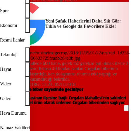
Spor
Yeni Şafak Haberlerini Daha Sık Gör:
Ekonomi
Tıkla ve Google'da Favorilere Ekle!
Resmi İlanlar
Teknoloji
800 haneli mahallede 600 hane, gerek toz gerekse pul olmak üzere 2
çeşit biber üretiyor. Kilosu 40 liradan satılan Cırgalan biberinin
Hayat
sindirimi kolaylaştırdığı, kan dolaşımına olumlu etki yaptığı ve
vücuda direnç kazandırdığı belirtildi.
Video
12:55, 05/11/2018
G:
13:23, 05/11/2018
Bütün mahalle biber sayesinde geçiniyor
Kayseri'nin Kocasinan ilçesine bağlı Cırgalan Mahallesi'nin sakinleri
Galeri
geçimini yöresel ürün olarak ünlenen Cırgalan biberinden sağlıyor.
Hava Durumu
REKLAM
Namaz Vakitleri