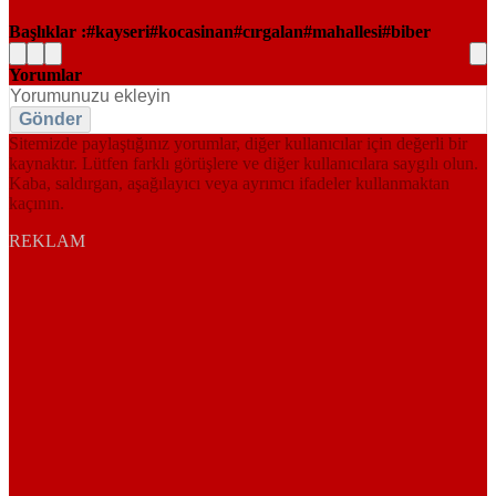
Başlıklar :
kayseri
kocasinan
cırgalan
mahallesi
biber
Yorumlar
Gönder
Sitemizde paylaştığınız yorumlar, diğer kullanıcılar için değerli bir
kaynaktır. Lütfen farklı görüşlere ve diğer kullanıcılara saygılı olun.
Kaba, saldırgan, aşağılayıcı veya ayrımcı ifadeler kullanmaktan
kaçının.
REKLAM