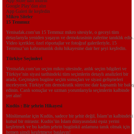
App Store’dan indirin
Google Play’dan alın
App Galeri ile keşfedin
Mikro Siteler
15 Temmuz
Yenisafak.com’un 15 Temmuz mikro sitesiyle, o geceyi tüm
detaylarıyla yeniden yaşayın ve demokrasinin zaferine tanıklık edin.
Video içerikler, özel röportajlar ve fotoğraf galerileriyle, 15
Temmuz’un kahramanlık dolu hikayesine dair her şeyi keşfedin.
Türkiye Seçimleri
Yenisafak.com’un seçim mikro sitesinde, anlık seçim bilgileri ve
Türkiye’nin siyasi tarihindeki tüm seçimlerin detaylı analizleri bir
arada. Geçmişten bugüne seçim sonuçları ve siyasi gelişmeleri
inceleyerek Türkiye’nin demokratik sürecine dair kapsamlı bir bakış
edinin. Canlı sonuçlar ve uzman yorumlarıyla seçimlerin kalbinde
yer alın!
Kudüs : Bir şehrin Hikayesi
Müslümanlar için Kudüs, sadece bir şehir değil, İslam’ın kalbindeki
kutsal bir mirastır. Kudüs’ün İslam dünyasındaki eşsiz yerini
keşfetmek ve bu kadim şehrin bugünkü anlamına tanık olmak için
hemen şimdi keşfetmeye başlayın!