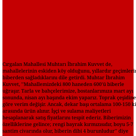
Cırgalan Mahallesi Muhtarı İbrahim Kuvvet de,
mahallelerinin eskiden köy olduğunu, yıllardır geçimleri
biberden sağladıklarını dile getirdi. Muhtar İbrahim
Kuvvet, ''Mahallemizdeki 800 haneden 600'ü biberle
uğraşır. Tarla ve bahçelerimize, bostanlarımıza mart ayı
sonunda, nisan ayı başında ekim yaparız. Toprak çeşidine
göre verim değişir. Ancak, dekar başı ortalama 100-150 ki
arasında ürün alınır. İşçi ve sulama maliyetleri
hesaplanarak satış fiyatlarını tespit ederiz. Biberimizin
özelliklerine gelince; rengi bayrak kırmızısıdır, boyu 5-7
santim civarında olur, biberin dibi 4 burunludur'' diye