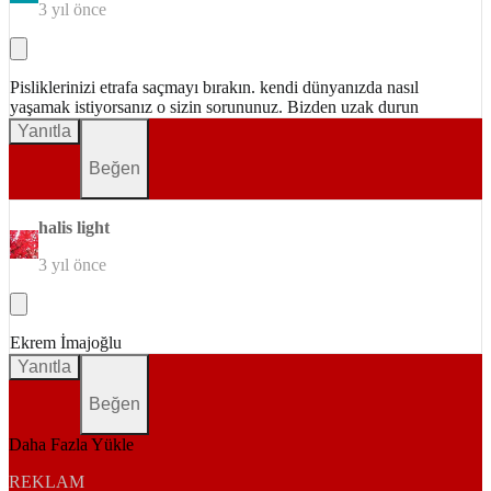
3 yıl önce
Pisliklerinizi etrafa saçmayı bırakın. kendi dünyanızda nasıl
yaşamak istiyorsanız o sizin sorununuz. Bizden uzak durun
Yanıtla
Beğen
halis light
3 yıl önce
Ekrem İmajoğlu
Yanıtla
Beğen
Daha Fazla Yükle
REKLAM