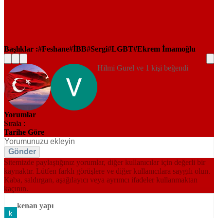
Başlıklar :
Feshane
İBB
Sergi
LGBT
Ekrem İmamoğlu
Hilmi Gurel ve 1 kişi beğendi
Yorumlar
Sırala :
Tarihe Göre
Gönder
Sitemizde paylaştığınız yorumlar, diğer kullanıcılar için değerli bir
kaynaktır. Lütfen farklı görüşlere ve diğer kullanıcılara saygılı olun.
Kaba, saldırgan, aşağılayıcı veya ayrımcı ifadeler kullanmaktan
kaçının.
kenan yapı