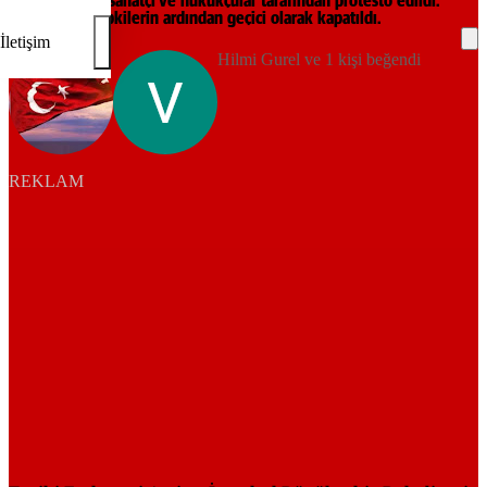
akademisyen, sanatçı ve hukukçular tarafından protesto edildi.
Sergi gelen tepkilerin ardından geçici olarak kapatıldı.
İletişim
Hilmi Gurel ve 1 kişi beğendi
REKLAM