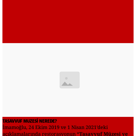
TASAVVUF MÜZESİ NEREDE?
İmamoğlu, 24 Ekim 2019 ve 1 Nisan 2021’deki
açıklamalarında restorasyonun
“Tasavvuf Müzesi ve