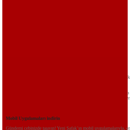
Sayfa Sonu
TR
EN
AR
FR
RU
UR
Türkiye’nin Birikimi. Uluslararası Medya Grubu.
Türkiye’nin gündemini belirleyen haber kaynağına hoş geldiniz!
Tarafsız, dinamik ve derinlemesine habercilik anlayışıyla Yeni Şafak
okuyucularına güncel gelişmelerin ötesinde bir deneyim sunuyor.
Siyaset ve ekonomiden kültür-sanat ve spor dünyasına kadar geniş
bir yelpazede sunduğu haberlerle, hem Türkiye’de hem de dünyada
neler olup bittiğini anında öğrenin. Dijital platformlarıyla her an, her
yerden en doğru bilgiye ulaşın; Yeni Şafak’la gündemi yakalayın!
Sosyal medyada bizi takip edin
Mobil Uygulamaları indirin
Gündemi cebinizde taşıyın! Yeni Şafak’ın mobil uygulamalarıyla, e