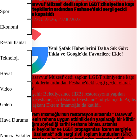
araladı: Gelen tepkilerin ardından Feshane'deki sergi geçici olarak
İmamoğlu 'Tasavvuf Müzesi' dedi sapkın LGBT zihniyetine kapı
araladı: Gelen tepkilerin ardından Feshane'deki sergi geçici
ziyarete kapatıldı
Spor
olarak ziyarete kapatıldı
22:04, 27/06/2023
G:
22:26, 27/06/2023
AA
DHA
Ekonomi
Resmi İlanlar
Yeni Şafak Haberlerini Daha Sık Gör:
Tıkla ve Google'da Favorilere Ekle!
Teknoloji
Hayat
Video
İstanbul Büyükşehir Belediyesince (İBB) restorasyonu yapılan
Eyüpsultan'daki Feshane, "Artİstanbul Feshane" adıyla açıldı. Açılış
Galeri
törenine İBB Başkanı Ekrem İmamoğlu da katıldı.
İBB Başkanı Ekrem İmamoğlu’nun restorasyon sırasında “Tasavvuf
Müzesi ve bölgenin ruhuna uygun etkinliklerin yapılacağı bir kültür
Hava Durumu
merkezi” olacağını söylediği tarihi Feshane binası, satanist
semboller, çıplak heykeller ve LGBT propagandası içeren sergiyle
açıldı. “Ortadan Başlamak” adlı sergi sivil toplum kuruluşları (STK),
Namaz Vakitleri