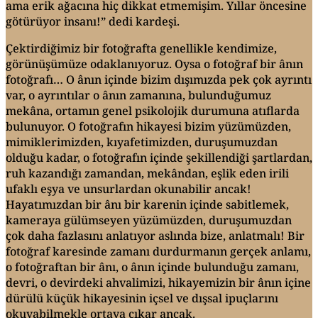
ama erik ağacına hiç dikkat etmemişim. Yıllar öncesine
götürüyor insanı!” dedi kardeşi.
Çektirdiğimiz bir fotoğrafta genellikle kendimize,
görünüşümüze odaklanıyoruz. Oysa o fotoğraf bir ânın
fotoğrafı… O ânın içinde bizim dışımızda pek çok ayrıntı
var, o ayrıntılar o ânın zamanına, bulunduğumuz
mekâna, ortamın genel psikolojik durumuna atıflarda
bulunuyor. O fotoğrafın hikayesi bizim yüzümüzden,
mimiklerimizden, kıyafetimizden, duruşumuzdan
olduğu kadar, o fotoğrafın içinde şekillendiği şartlardan,
ruh kazandığı zamandan, mekândan, eşlik eden irili
ufaklı eşya ve unsurlardan okunabilir ancak!
Hayatımızdan bir ânı bir karenin içinde sabitlemek,
kameraya gülümseyen yüzümüzden, duruşumuzdan
çok daha fazlasını anlatıyor aslında bize, anlatmalı! Bir
fotoğraf karesinde zamanı durdurmanın gerçek anlamı,
o fotoğraftan bir ânı, o ânın içinde bulunduğu zamanı,
devri, o devirdeki ahvalimizi, hikayemizin bir ânın içine
dürülü küçük hikayesinin içsel ve dışsal ipuçlarını
okuyabilmekle ortaya çıkar ancak.