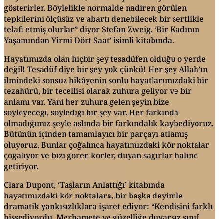
gösterirler. Böylelikle normalde nadiren görülen
tepkilerini ölçüsüz ve abartı denebilecek bir sertlikle
telafi etmiş olurlar” diyor Stefan Zweig, ‘Bir Kadının
Yaşamından Yirmi Dört Saat’ isimli kitabında.
Hayatımızda olan hiçbir şey tesadüfen olduğu o yerde
değil! Tesadüf diye bir şey yok çünkü! Her şey Allah’ın
ilmindeki sonsuz hikâyenin sonlu hayatlarımızdaki bir
tezahürü, bir tecellisi olarak zuhura geliyor ve bir
anlamı var. Yani her zuhura gelen şeyin bize
söyleyeceği, söylediği bir şey var. Her farkında
olmadığımız şeyle aslında bir farkındalık kaybediyoruz.
Bütünün içinden tamamlayıcı bir parçayı atlamış
oluyoruz. Bunlar çoğalınca hayatımızdaki kör noktalar
çoğalıyor ve bizi gören körler, duyan sağırlar haline
getiriyor.
Clara Dupont, ‘Taşların Anlattığı’ kitabında
hayatımızdaki kör noktalara, bir başka deyimle
dramatik yankısızlıklara işaret ediyor: “Kendisini farklı
hissediyordu. Merhamete ve güzelliğe duyarsız sınıf