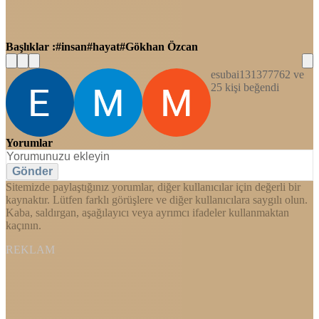
Başlıklar :
insan
hayat
Gökhan Özcan
esubai131377762 ve
25 kişi beğendi
Yorumlar
Gönder
Sitemizde paylaştığınız yorumlar, diğer kullanıcılar için değerli bir
kaynaktır. Lütfen farklı görüşlere ve diğer kullanıcılara saygılı olun.
Kaba, saldırgan, aşağılayıcı veya ayrımcı ifadeler kullanmaktan
kaçının.
REKLAM