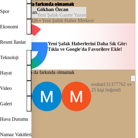
Olmamak ya da farkında olmamak
Gökhan Özcan
Spor
Yeni Şafak Gazete Yazarı
04:00, 11/06/2026
• Yeni Şafak Haber Merkezi
Ekonomi
Resmi İlanlar
Yeni Şafak Haberlerini Daha Sık Gör:
Tıkla ve Google'da Favorilere Ekle!
Teknoloji
Hayat
esubai131377762 ve
Video
25 kişi beğendi
Galeri
REKLAM
Hava Durumu
Namaz Vakitleri