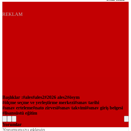
REKLAM
Başlıklar :
ales
ales2
2026 ales2
ösym
ölçme seçme ve yerleştirme merkezi
sınav tarihi
sınav erteleme
nato zirvesi
sınav takvimi
sınav giriş belgesi
lisansüstü eğitim
Yorumlar