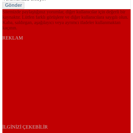
Gönder
Sitemizde paylaştığınız yorumlar, diğer kullanıcılar için değerli bir
kaynaktır. Lütfen farklı görüşlere ve diğer kullanıcılara saygılı olun.
Kaba, saldırgan, aşağılayıcı veya ayrımcı ifadeler kullanmaktan
kaçının.
REKLAM
İLGINIZI ÇEKEBILIR