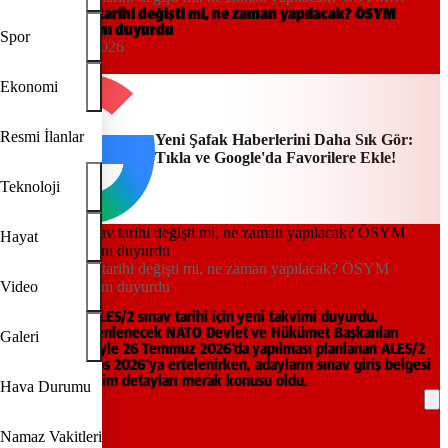
ALES/2 kararını duyurdu
ALES/2 sınav tarihi değişti mi, ne zaman yapılacak? ÖSYM
ALES/2 kararını duyurdu
Spor
22:06, 05/06/2026
Yeni Şafak
Ekonomi
Resmi İlanlar
Yeni Şafak Haberlerini Daha Sık Gör:
Tıkla ve Google'da Favorilere Ekle!
Teknoloji
Hayat
ALES/2 sınav tarihi değişti mi, ne zaman yapılacak? ÖSYM
ALES/2 kararını duyurdu
Video
ÖSYM, 2026-ALES/2 sınav tarihi için yeni takvimi duyurdu.
Ankara’da düzenlenecek NATO Devlet ve Hükümet Başkanları
Galeri
Zirvesi nedeniyle 26 Temmuz 2026’da yapılması planlanan ALES/2
sınavı 2 Ağustos 2026’ya ertelenirken, adayların sınav giriş belgesi
ve güncel takvim detayları merak konusu oldu.
Hava Durumu
REKLAM
Namaz Vakitleri