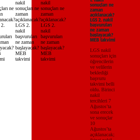
sonuçları ne
zaman
açıklanacak?
LGS 2. nakil
başvuruları
ne zaman
başlayacak?
MEB takvimi
LGS nakil
sonuçları için
öğrencilerin
ve velilerin
beklediği
başvuru
takvimi belli
oldu. Birinci
nakil
tercihleri 7
Ağustos’ta
sona erecek
ve sonuçlar
10
Ağustos’ta
açıklanacak;