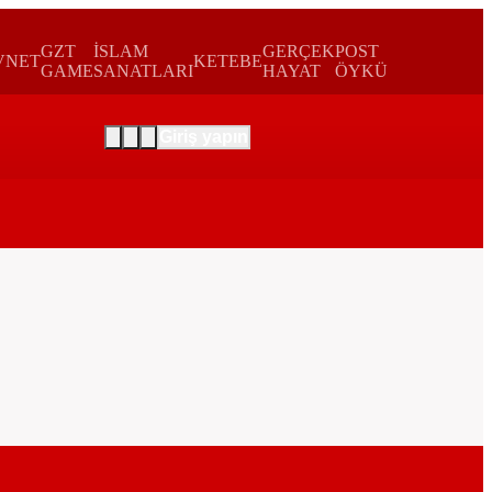
GZT
İSLAM
GERÇEK
POST
VNET
KETEBE
GAME
SANATLARI
HAYAT
ÖYKÜ
Giriş yapın