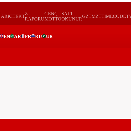
N
Z
GENÇ
SALT
ARKİTEKT
GZTMZT
TIMECODE
T
H
RAPORU
MOTTO
OKUNUR
EN
AR
FR
RU
UR
ar