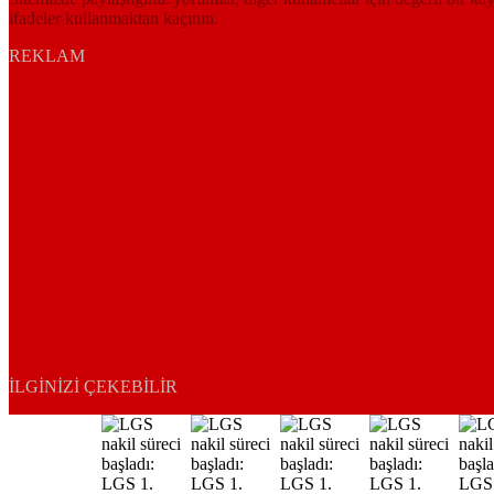
ifadeler kullanmaktan kaçının.
REKLAM
İLGINIZI ÇEKEBILIR