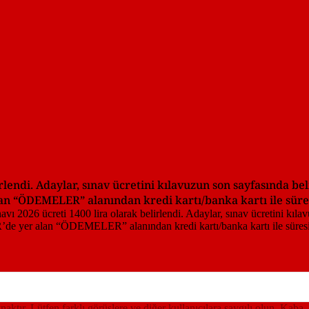
irlendi. Adaylar, sınav ücretini kılavuzun son sayfasında be
n “ÖDEMELER” alanından kredi kartı/banka kartı ile süresi
ynaktır. Lütfen farklı görüşlere ve diğer kullanıcılara saygılı olun. Kaba,