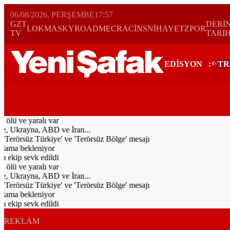
06/08/2026, PERŞEMBE
17:57
GZT
DERİ
LOKMA
SKYROAD
MECRA
CİNS
NİHAYET
ZPOR
TV
TARI
EDİSYON
:
TR
Bugün
Spor
Ekonomi
Gündem
Resmi İlanlar
Galeri
Video
Yazarl
lü ve yaralı var
e, Ukrayna, ABD ve İran...
Terörsüz Türkiye' ve 'Terörsüz Bölge' mesajı
lama bekleniyor
kip sevk edildi
lü ve yaralı var
e, Ukrayna, ABD ve İran...
Terörsüz Türkiye' ve 'Terörsüz Bölge' mesajı
lama bekleniyor
kip sevk edildi
REKLAM