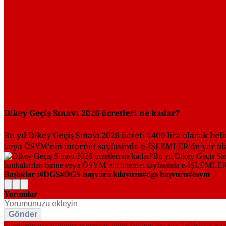
Dikey Geçiş Sınavı 2026 ücretleri ne kadar?
Bu yıl Dikey Geçiş Sınavı 2026 ücreti 1400 lira olarak bel
veya ÖSYM’nin internet sayfasında e-İŞLEMLER’de yer ala
Başlıklar :
DGS
DGS başvuru kılavuzu
dgs başvuru
ösym
Yorumlar
Gönder
Sitemizde paylaştığınız yorumlar, diğer kullanıcılar için değerli bir ka