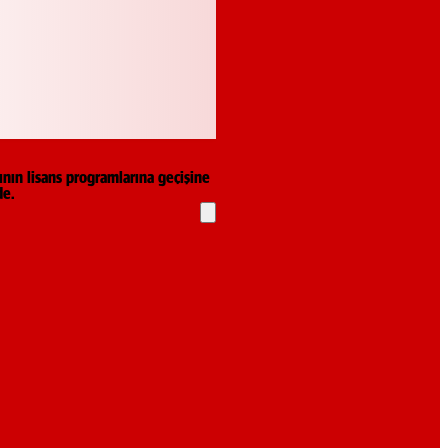
nın lisans programlarına geçişine
de.