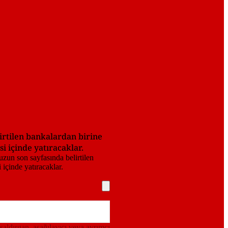
lirtilen bankalardan birine
 içinde yatıracaklar.
 saldırgan, aşağılayıcı veya ayrımcı