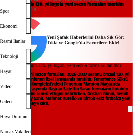
Fenerbahçe’nin 120. yıl logolu yeni sezon formaları tanıtıldı
18:58, 03/06/2026
Spor
Yeni Şafak
Ekonomi
Yeni Şafak Haberlerini Daha Sık Gör:
Resmi İlanlar
Tıkla ve Google'da Favorilere Ekle!
Teknoloji
Hayat
Fenerbahçe yeni sezon formaları, 2026-2027 sezonu öncesi 120. yıl
logosuyla düzenlenen özel lansmanda tanıtıldı. Fenerbahçe Şükrü
Saracoğlu Spor Kompleksi’ndeki Fenerium Maraton Mağaza’da
Video
yapılan organizasyonda Başkan Sadettin Saran formaların kulübün
120 yıllık mirasını temsil ettiğini belirtirken, Gökhan Gönül, Semih
Şentürk, Tuncay Şanlı, Mehmet Aurelio ve birçok eski futbolcu yeni
Galeri
formalarla sahneye çıktı.
Hava Durumu
REKLAM
Namaz Vakitleri