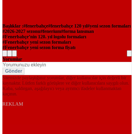
Başlıklar :
fenerbahçe
fenerbahçe 120 yıl
yeni sezon formaları
2026-2027 sezonu
fenerium
forma lansman
Fenerbahçe’nin 120. yıl logolu formaları
Fenerbahçe yeni sezon formaları
Fenerbahçe yeni sezon forma fiyatı
Yorumlar
Gönder
Sitemizde paylaştığınız yorumlar, diğer kullanıcılar için değerli bir
kaynaktır. Lütfen farklı görüşlere ve diğer kullanıcılara saygılı olun.
Kaba, saldırgan, aşağılayıcı veya ayrımcı ifadeler kullanmaktan
kaçının.
REKLAM