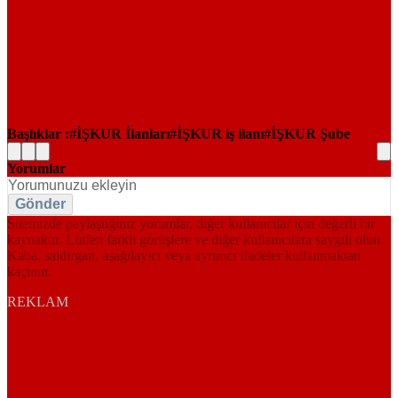
Başlıklar :
İŞKUR İlanları
İŞKUR iş ilanı
İŞKUR Şube
Yorumlar
Gönder
Sitemizde paylaştığınız yorumlar, diğer kullanıcılar için değerli bir
kaynaktır. Lütfen farklı görüşlere ve diğer kullanıcılara saygılı olun.
Kaba, saldırgan, aşağılayıcı veya ayrımcı ifadeler kullanmaktan
kaçının.
REKLAM