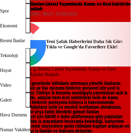
Yeni Alımlar Başladı
İŞKUR Açık İş İlanları Listesi Yayımlandı: Kamu ve Özel Sektörde
Yeni Alımlar Başladı
Spor
08:46, 02/06/2026
G:
08:47, 02/06/2026
Yeni Şafak
Ekonomi
Resmi İlanlar
Yeni Şafak Haberlerini Daha Sık Gör:
Tıkla ve Google'da Favorilere Ekle!
Teknoloji
Hayat
İŞKUR, Türkiye genelinde istihdamı artırmaya yönelik ilanlarını
Video
güncelleyerek en az lise mezunu binlerce personel için yeni iş
fırsatları sunuyor. Türkiye İş Kurumu aracılığıyla yayımlanan açık iş
ilanları sayesinde, adaylar hem özel sektördeki hem de kamu
Galeri
kurumlarındaki binlerce pozisyona kolayca iş başvurusunda
bulunabiliyor. Adayların şehir ve meslek kısıtlaması olmaksızın,
kendi illerindeki veya farklı illerdeki güncel ilanları
Hava Durumu
listeleyebilmeleri için İŞKUR e-Şube platformuna giriş yapmaları
yeterli oluyor. İşte iş arayanların heyecanla beklediği, kariyerine
yeni bir yön vermek isteyenlere geniş istihdam kapıları aralayan en
Namaz Vakitleri
güncel İŞKUR ayı iş ilanları ve başvuru detayları.