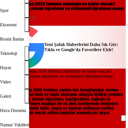
Başöğretmen, uzman öğretmen ve sözleşmeli öğretmen maaşı
Öğretmen maaşı 2026 temmuz zammıyla ne kadar olacak?
Başöğretmen, uzman öğretmen ve sözleşmeli öğretmen maaşı
hesaplaması
Spor
hesaplaması
22:54, 03/06/2026
Yeni Şafak
Ekonomi
Resmi İlanlar
Yeni Şafak Haberlerini Daha Sık Gör:
Tıkla ve Google'da Favorilere Ekle!
Teknoloji
Hayat
Video
Öğretmen maaşı 2026 temmuz zammı için hesaplamalar, memur
zammı, enflasyon farkı ve toplu sözleşme artışıyla birlikte yeniden
Galeri
gündeme geldi. Uzman öğretmen, başöğretmen, kadrolu ve
sözleşmeli öğretmen maaşları ile ek ders ücretlerinde beklenen
artışa ilişkin tahmini tablo, mayıs ve haziran enflasyon verileri
Hava Durumu
öncesinde en çok merak edilen başlıklar arasında yer alıyor.
Namaz Vakitleri