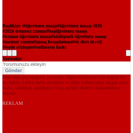
Başlıklar :
öğretmen maaşı
öğretmen maaşı 2026
2026 temmuz zammı
başöğretmen maaşı
uzman öğretmen maaşı
sözleşmeli öğretmen maaşı
memur zammı
maaş hesaplaması
ek ders ücreti
toplu sözleşme
enflasyon farkı
Yorumlar
Gönder
Sitemizde paylaştığınız yorumlar, diğer kullanıcılar için değerli bir
kaynaktır. Lütfen farklı görüşlere ve diğer kullanıcılara saygılı olun.
Kaba, saldırgan, aşağılayıcı veya ayrımcı ifadeler kullanmaktan
kaçının.
REKLAM