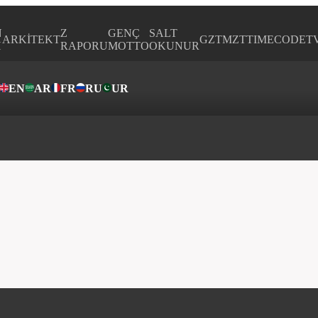
N
Z
GENÇ
SALT
ARKİTEKT
GZTMZT
TIMECODE
T
H
RAPORU
MOTTO
OKUNUR
EN
AR
FR
RU
UR
ar