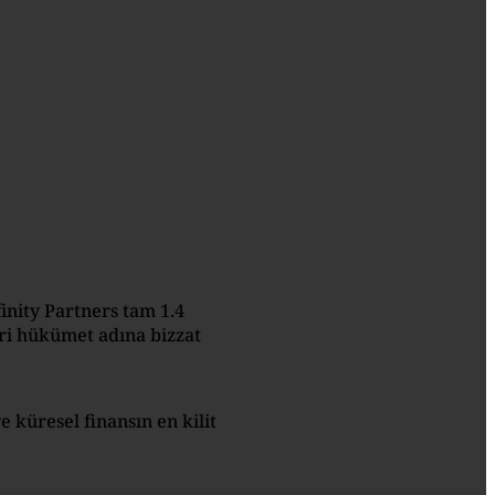
inity Partners tam 1.4
ri hükümet adına bizzat
 küresel finansın en kilit