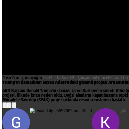
Nisa Nur Çavuşoğlu
19:34, 10/06/2026
, Çarşamba
Güncelleme:
11:5
Trump'ın damadının Sazan Adası'ndaki gizemli projesi Arnavutluk
ABD Başkanı Donald Trump’ın damadı Jared Kushner’ın şirketi Affinity
projesi, ülkede krize neden oldu. Doğal alanların kapatılmasına tepki
Mücadele Savcılığı (SPAK) proje hakkında resmi soruşturma başlattı.
guld