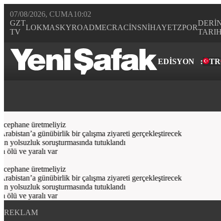
07/08/2026, CUMA
10:02
GZT
DERİ
LOKMA
SKYROAD
MECRA
CİNS
NİHAYET
ZPOR
TV
TARI
EDİSYON
:
TR
Bugün
Spor
Ekonomi
Gündem
Resmi İlanlar
Galeri
Video
Yazarl
cephane üretmeliyiz
stan’a günübirlik bir çalışma ziyareti gerçekleştirecek
n yolsuzluk soruşturmasında tutuklandı
ölü ve yaralı var
cephane üretmeliyiz
stan’a günübirlik bir çalışma ziyareti gerçekleştirecek
n yolsuzluk soruşturmasında tutuklandı
ölü ve yaralı var
REKLAM