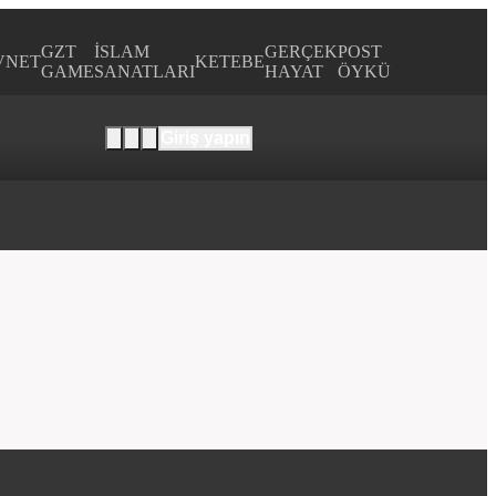
GZT
İSLAM
GERÇEK
POST
VNET
KETEBE
GAME
SANATLARI
HAYAT
ÖYKÜ
Giriş yapın