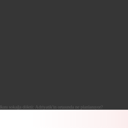
ını sokağa döktü: Adriyatik'in ortasında ne planlanıyor?