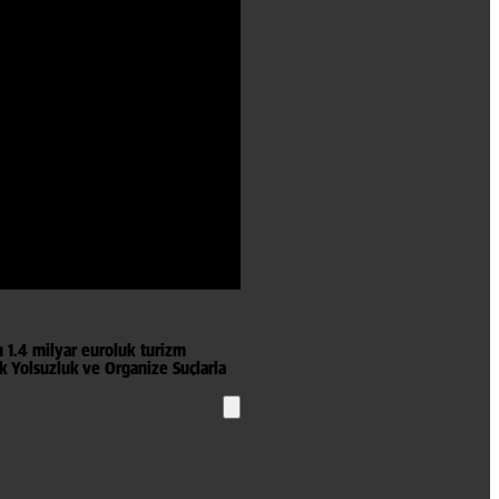
n 1.4 milyar euroluk turizm
uk Yolsuzluk ve Organize Suçlarla