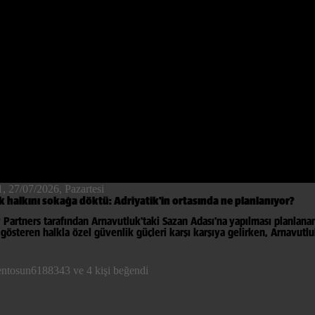
Video
1, 27/07/2026
, Pazartesi
 halkını sokağa döktü: Adriyatik'in ortasında ne planlanıyor?
 Partners tarafından Arnavutluk'taki Sazan Adası’na yapılması planlana
 gösteren halkla özel güvenlik güçleri karşı karşıya gelirken, Arnavutl
entosun6188343 ve 4 kişi beğendi