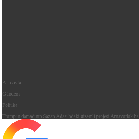
Anasayfa
Gündem
Politika
Trump'ın damadının Sazan Adası'ndaki gizemli projesi Arnavutluk halk