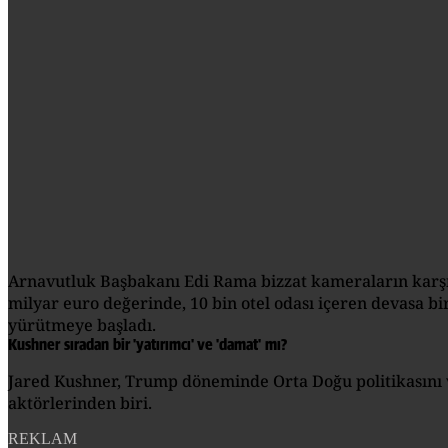
Arnavutluk Başbakanı Edi Rama bizzat kameraların karşısın
milyar euro değerinde, 10 bin otel odası içeren devasa 
yürütmeye başladı.
Kushner sıradan bir 'yatırımcı' ve 'damat' mı?
Jared Kushner, Trump döneminde Orta Doğu politikasını ve
aktörlerinden biri.
REKLAM