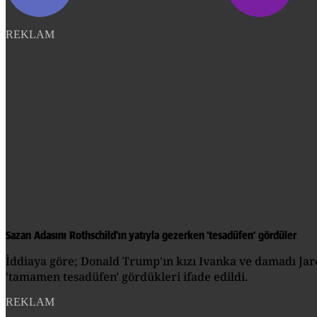
REKLAM
Sazan Adasını Rothschild’ın yatıyla gezerken 'tesadüfen' gördüler
İddiaya göre; Donald Trump'ın kızı Ivanka ve damadı Jare
'tamamen tesadüfen' gördükleri ifade edildi.
REKLAM