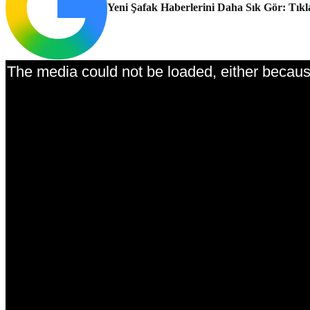
Yeni Şafak Haberlerini Daha Sık Gör: Tıkl
The media could not be loaded, either because
This is a modal window.