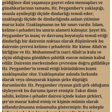
geldiğince dini yaşamaya gayret eden mensupları ve
günahkarlarının tamamı, Hz. Peygamber’e yaklaştığı,
onunla aynileştiği ölçüde dindarlığı temsil eder;
uzaklaştığı ölçüde de dindarlığında anlam yitimine
maruz kalır. Uzaklaşmanın ise bir sınırı vardır. İslam,
kelime-i şehadeti bu sınırın alameti kılmıştır. Şayet Hz.
Peygamber’in inanç ve davranış boyutuyla temsil ettiği
dindarlığı bir dairenin noktası olarak düşünürsek bu
dairenin çevresi kelime-i şehadettir. Bir kimse Allah’ın
birliğine ve Hz. Muhammed’in (sav) Allah’ın kulu ve
elçisi olduğuna gönülden şahitlik eserse mümin kabul
edilir. Dairenin merkezinden çevresine doğru gidildikçe
Hz. Peygamber’in temsil ettiği bütünlükten kısmi
uzaklaşmalar olur. Uzaklaşmalar aslında farkında
olarak veya olmayarak kişinin şirke düştüğü
durumlardır. Hz. Peygamber riyanın gizli şirk olduğunu
söyleyerek bu duruma işaret etmiştir. Fakat dinin
sahibi, kelime-i şehadet dairesi içinde kalan şirkleri,
şer’an mazur kabul etmiş ve kişinin mümin olarak
adlandırılmasına müsamaha göstermiştir. Bu sebeple