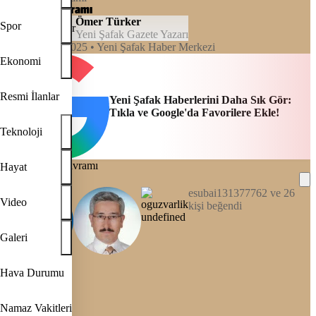
Dindarlık kavramı
Ömer Türker
Spor
Yeni Şafak Gazete Yazarı
04:00, 07/07/2025
• Yeni Şafak Haber Merkezi
Ekonomi
Resmi İlanlar
Yeni Şafak Haberlerini Daha Sık Gör:
Tıkla ve Google'da Favorilere Ekle!
Teknoloji
Hayat
esubai131377762 ve 26
Video
kişi beğendi
Galeri
REKLAM
Hava Durumu
Namaz Vakitleri