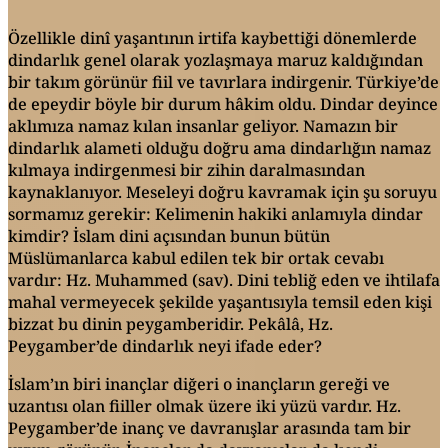
Özellikle dinî yaşantının irtifa kaybettiği dönemlerde
dindarlık genel olarak yozlaşmaya maruz kaldığından
bir takım görünür fiil ve tavırlara indirgenir. Türkiye’de
de epeydir böyle bir durum hâkim oldu. Dindar deyince
aklımıza namaz kılan insanlar geliyor. Namazın bir
dindarlık alameti olduğu doğru ama dindarlığın namaz
kılmaya indirgenmesi bir zihin daralmasından
kaynaklanıyor. Meseleyi doğru kavramak için şu soruyu
sormamız gerekir: Kelimenin hakiki anlamıyla dindar
kimdir? İslam dini açısından bunun bütün
Müslümanlarca kabul edilen tek bir ortak cevabı
vardır: Hz. Muhammed (sav). Dini tebliğ eden ve ihtilafa
mahal vermeyecek şekilde yaşantısıyla temsil eden kişi
bizzat bu dinin peygamberidir. Pekâlâ, Hz.
Peygamber’de dindarlık neyi ifade eder?
İslam’ın biri inançlar diğeri o inançların gereği ve
uzantısı olan fiiller olmak üzere iki yüzü vardır. Hz.
Peygamber’de inanç ve davranışlar arasında tam bir