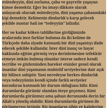
mütedeyyin, dini zorlama, çaba ve gayretle yaşayan
kimse demektir. Eğer bu imayı dikkate alarak
anlayacak olursak mütedeyyin, dini yaşama çabasındaki
kişi demektir. Kelimenin dindarlık’a karşı gelecek
şekilde mastar hali ise “tedeyyün” lafzıdır.
Her ne kadar köken tahlillerine girdiğimizde
aralarında ince farklar bulunsa da iki kelime de
Türkçede daha ziyade katmanlı bir dinî yaşantıyı ifade
edecek şekilde kullanılır. İster dinî inanç ve hayat
hakkında eğitim görmüş veya derinlemesine tefekkür
etmeye imkân bulmuş olsunlar isterse sadece kendi
tecrübe ve gözleminden hareket etsinler genel olarak
insanlar dini yaşamanın muhtelif seviyelerine dair açık
bir bilince sahiptir. Yani neredeyse herkes dindarlık
veya tedeyyünün kendi içinde farklı seviyeler
barındıran katmanlı bir durum olduğunu bilir. Kimi
durumlarda görünür olandan öteye geçemez. Kimi
durumlarda görünmez ama şahsın derununda derin bir
Allah’a yöneliş olabilir. Kimi durumlarda görünen ile
görünmeyen örtüşür. Biz insanların zihin ve kalplerine