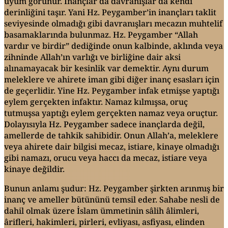
uyum görünür. İnançlar da davranışlar da kendi
derinliğini taşır. Yani Hz. Peygamber’in inançları taklit
seviyesinde olmadığı gibi davranışları mecazın muhtelif
basamaklarında bulunmaz. Hz. Peygamber “Allah
vardır ve birdir” dediğinde onun kalbinde, aklında veya
zihninde Allah’ın varlığı ve birliğine dair aksi
alınamayacak bir kesinlik var demektir. Aynı durum
meleklere ve ahirete iman gibi diğer inanç esasları için
de geçerlidir. Yine Hz. Peygamber infak etmişse yaptığı
eylem gerçekten infaktır. Namaz kılmışsa, oruç
tutmuşsa yaptığı eylem gerçekten namaz veya oruçtur.
Dolayısıyla Hz. Peygamber sadece inançlarda değil,
amellerde de tahkik sahibidir. Onun Allah’a, meleklere
veya ahirete dair bilgisi mecaz, istiare, kinaye olmadığı
gibi namazı, orucu veya haccı da mecaz, istiare veya
kinaye değildir.
Bunun anlamı şudur: Hz. Peygamber şirkten arınmış bir
inanç ve ameller bütününü temsil eder. Sahabe nesli de
dahil olmak üzere İslam ümmetinin sâlih âlimleri,
ârifleri, hakimleri, pirleri, evliyası, asfiyası, elinden