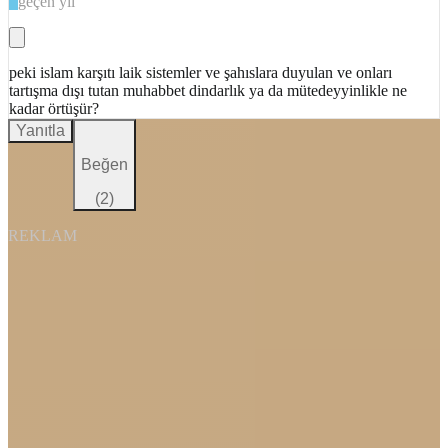
geçen yıl
peki islam karşıtı laik sistemler ve şahıslara duyulan ve onları
tartışma dışı tutan muhabbet dindarlık ya da mütedeyyinlikle ne
kadar örtüşür?
Yanıtla
Beğen
(
2
)
REKLAM