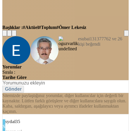
Başlıklar :
Aktüel
Toplum
Ömer Lekesiz
esubai131377762 ve 26
kişi beğendi
Yorumlar
Sırala :
Tarihe Göre
Gönder
Sitemizde paylaştığınız yorumlar, diğer kullanıcılar için değerli bir
kaynaktır. Lütfen farklı görüşlere ve diğer kullanıcılara saygılı olun.
Kaba, saldırgan, aşağılayıcı veya ayrımcı ifadeler kullanmaktan
kaçının.
sydal35
S