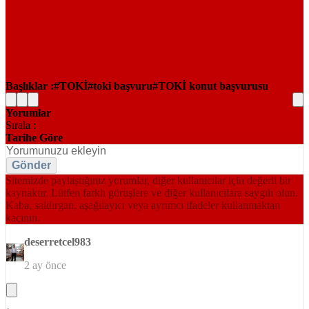
Başlıklar :
TOKİ
toki başvuru
TOKİ konut başvurusu
Yorumlar
Sırala :
Tarihe Göre
Gönder
Sitemizde paylaştığınız yorumlar, diğer kullanıcılar için değerli bir
kaynaktır. Lütfen farklı görüşlere ve diğer kullanıcılara saygılı olun.
Kaba, saldırgan, aşağılayıcı veya ayrımcı ifadeler kullanmaktan
kaçının.
deserretcel983
2 ay önce