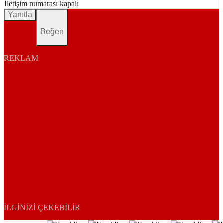
İletişim numarası kapalı
Yanıtla
Beğen
REKLAM
İLGINIZI ÇEKEBILIR