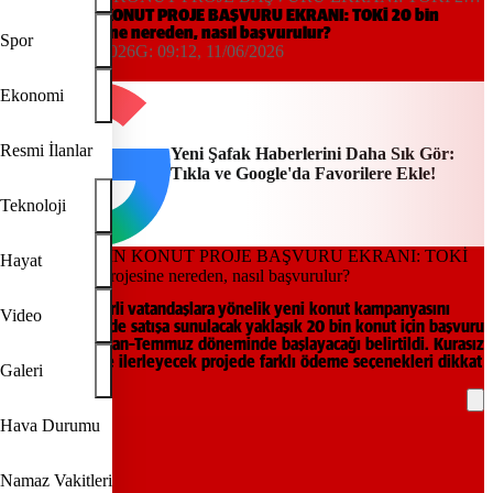
bin konut projesine nereden, nasıl başvurulur?
TOKİ 20 BİN KONUT PROJE BAŞVURU EKRANI: TOKİ 20 bin
konut projesine nereden, nasıl başvurulur?
Spor
09:12, 11/06/2026
G:
09:12, 11/06/2026
Yeni Şafak
Ekonomi
Resmi İlanlar
Yeni Şafak Haberlerini Daha Sık Gör:
Tıkla ve Google'da Favorilere Ekle!
Teknoloji
Hayat
TOKİ, orta gelirli vatandaşlara yönelik yeni konut kampanyasını
Video
duyurdu. 64 ilde satışa sunulacak yaklaşık 20 bin konut için başvuru
sürecinin Haziran–Temmuz döneminde başlayacağı belirtildi. Kurasız
satış modeliyle ilerleyecek projede farklı ödeme seçenekleri dikkat
Galeri
çekiyor.
Hava Durumu
REKLAM
Namaz Vakitleri