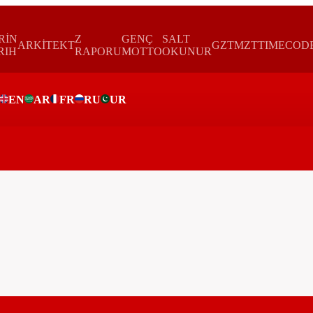
RİN
Z
GENÇ
SALT
ARKİTEKT
GZTMZT
TIMECOD
RIH
RAPORU
MOTTO
OKUNUR
EN
AR
FR
RU
UR
ar