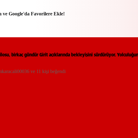
a ve Google'da Favorilere Ekle!
ilosu, birkaç gündür Girit açıklarında bekleyişini sürdürüyor. Yolculuğ
mkaracali00036 ve 11 kişi beğendi