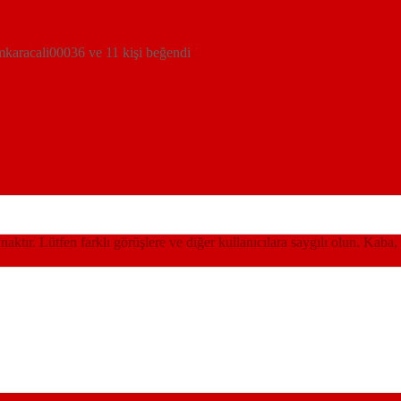
mkaracali00036 ve 11 kişi beğendi
ynaktır. Lütfen farklı görüşlere ve diğer kullanıcılara saygılı olun. Kaba,