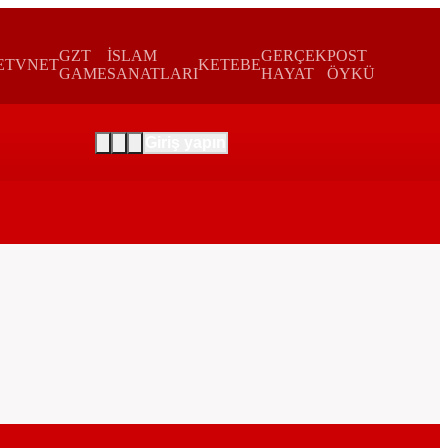
GZT
İSLAM
GERÇEK
POST
E
TVNET
KETEBE
GAME
SANATLARI
HAYAT
ÖYKÜ
Giriş yapın