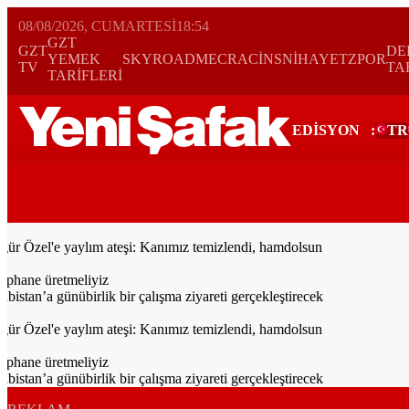
08/08/2026, CUMARTESI
18:54
GZT
GZT
DE
YEMEK
SKYROAD
MECRA
CİNS
NİHAYET
ZPOR
TV
TA
TARİFLERİ
EDİSYON
:
TR
Bugün
Spor
Ekonomi
Gündem
Resmi İlanlar
Galeri
Video
Yazarl
 Özel'e yaylım ateşi: Kanımız temizlendi, hamdolsun
phane üretmeliyiz
an’a günübirlik bir çalışma ziyareti gerçekleştirecek
 Özel'e yaylım ateşi: Kanımız temizlendi, hamdolsun
phane üretmeliyiz
an’a günübirlik bir çalışma ziyareti gerçekleştirecek