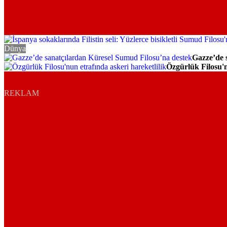
Dünya
Gazze’de 
Dünya
Özgürlük Filosu'n
Gündem
REKLAM