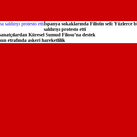
İspanya sokaklarında Filistin seli: Yüzlerce b
saldırıyı protesto etti
sanatçılardan Küresel Sumud Filosu’na destek
un etrafında askeri hareketlilik