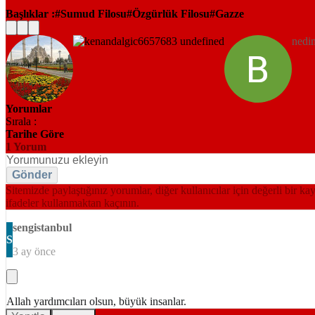
Başlıklar :
Sumud Filosu
Özgürlük Filosu
Gazze
nedi
Yorumlar
Sırala :
Tarihe Göre
1
Yorum
Gönder
Sitemizde paylaştığınız yorumlar, diğer kullanıcılar için değerli bir ka
ifadeler kullanmaktan kaçının.
sengistanbul
S
3 ay önce
Allah yardımcıları olsun, büyük insanlar.