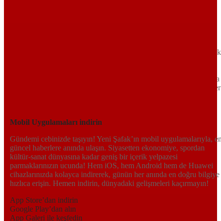
Sayfa Sonu
TR
EN
AR
FR
RU
UR
Türkiye’nin Birikimi. Uluslararası Medya Grubu.
Türkiye’nin gündemini belirleyen haber kaynağına hoş geldiniz!
Tarafsız, dinamik ve derinlemesine habercilik anlayışıyla Yeni Şafak
okuyucularına güncel gelişmelerin ötesinde bir deneyim sunuyor.
Siyaset ve ekonomiden kültür-sanat ve spor dünyasına kadar geniş
bir yelpazede sunduğu haberlerle, hem Türkiye’de hem de dünyada
neler olup bittiğini anında öğrenin. Dijital platformlarıyla her an, her
yerden en doğru bilgiye ulaşın; Yeni Şafak’la gündemi yakalayın!
Sosyal medyada bizi takip edin
Mobil Uygulamaları indirin
Gündemi cebinizde taşıyın! Yeni Şafak’ın mobil uygulamalarıyla, e
güncel haberlere anında ulaşın. Siyasetten ekonomiye, spordan
kültür-sanat dünyasına kadar geniş bir içerik yelpazesi
parmaklarınızın ucunda! Hem iOS, hem Android hem de Huawei
cihazlarınızda kolayca indirerek, günün her anında en doğru bilgiye
hızlıca erişin. Hemen indirin, dünyadaki gelişmeleri kaçırmayın!
App Store’dan indirin
Google Play’dan alın
App Galeri ile keşfedin