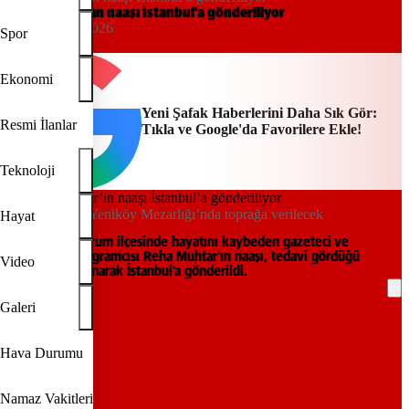
Reha Muhtar’ın naaşı İstanbul’a gönderiliyor
16:56, 03/06/2026
Spor
IHA
Ekonomi
Yeni Şafak Haberlerini Daha Sık Gör:
Resmi İlanlar
Tıkla ve Google'da Favorilere Ekle!
Teknoloji
Reha Muhtar, Yeniköy Mezarlığı’nda toprağa verilecek
Hayat
Muğla’nın Bodrum ilçesinde hayatını kaybeden gazeteci ve
televizyon programcısı Reha Muhtar’ın naaşı, tedavi gördüğü
Video
hastaneden alınarak İstanbul’a gönderildi.
Galeri
REKLAM
Hava Durumu
Namaz Vakitleri