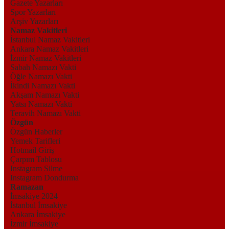
Gazete Yazarları
Spor Yazarları
Arşiv Yazarları
Namaz Vakitleri
İstanbul Namaz Vakitleri
Ankara Namaz Vakitleri
İzmir Namaz Vakitleri
Sabah Namazı Vakti
Öğle Namazı Vakti
İkindi Namazı Vakti
Akşam Namazı Vakti
Yatsı Namazı Vakti
Teravih Namazı Vakti
Özgün
Özgün Haberler
Yemek Tarifleri
Hotmail Giriş
Çarpım Tablosu
Instagram Silme
Instagram Dondurma
Ramazan
İmsakiye 2024
İstanbul İmsakiye
Ankara İmsakiye
İzmir İmsakiye