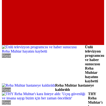
Ünlü
televizyon
Hayat
programcısı
ve haber
sunucusu
Reha
Muhtar
hayatını
kaybetti
Reha Muhtar hastaneye
Hayat
kaldırıldı
THY
Reha
Hayat
Muhtar'ı