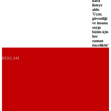
kara
listeye
aldı:
'Uçuş
güvenliği
ve insana
saygı
bizim için
her
zaman
önceliktir'
REKLAM