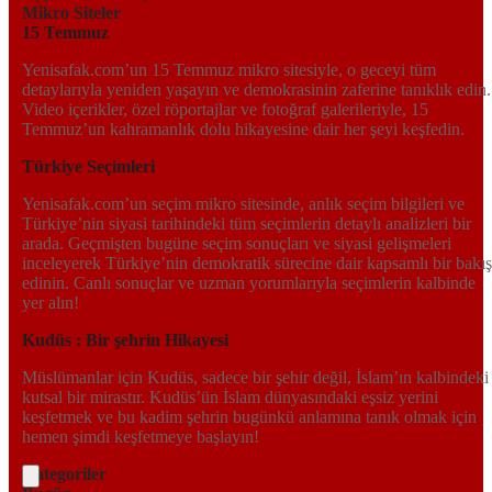
Mikro Siteler
15 Temmuz
Yenisafak.com’un 15 Temmuz mikro sitesiyle, o geceyi tüm
detaylarıyla yeniden yaşayın ve demokrasinin zaferine tanıklık edin.
Video içerikler, özel röportajlar ve fotoğraf galerileriyle, 15
Temmuz’un kahramanlık dolu hikayesine dair her şeyi keşfedin.
Türkiye Seçimleri
Yenisafak.com’un seçim mikro sitesinde, anlık seçim bilgileri ve
Türkiye’nin siyasi tarihindeki tüm seçimlerin detaylı analizleri bir
arada. Geçmişten bugüne seçim sonuçları ve siyasi gelişmeleri
inceleyerek Türkiye’nin demokratik sürecine dair kapsamlı bir bakış
edinin. Canlı sonuçlar ve uzman yorumlarıyla seçimlerin kalbinde
yer alın!
Kudüs : Bir şehrin Hikayesi
Müslümanlar için Kudüs, sadece bir şehir değil, İslam’ın kalbindeki
kutsal bir mirastır. Kudüs’ün İslam dünyasındaki eşsiz yerini
keşfetmek ve bu kadim şehrin bugünkü anlamına tanık olmak için
hemen şimdi keşfetmeye başlayın!
Kategoriler