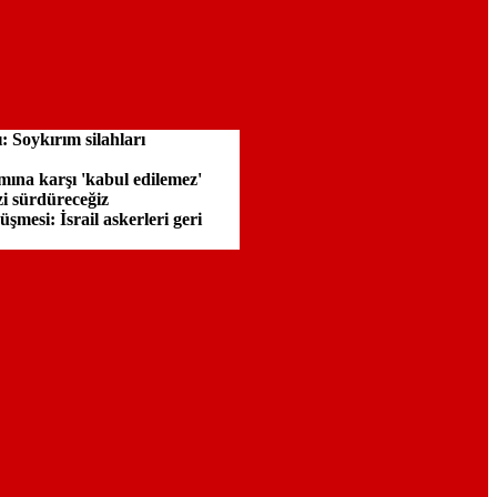
: Soykırım silahları
ına karşı 'kabul edilemez'
zi sürdüreceğiz
mesi: İsrail askerleri geri