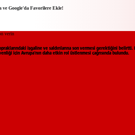
a ve Google'da Favorilere Ekle!
raklarındaki işgaline ve saldırılarına son vermesi gerektiğini belirtti. 
enliği için Avrupa’nın daha etkin rol üstlenmesi çağrısında bulundu.