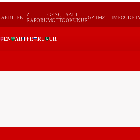
N
Z
GENÇ
SALT
ARKİTEKT
GZTMZT
TIMECODE
T
H
RAPORU
MOTTO
OKUNUR
EN
AR
FR
RU
UR