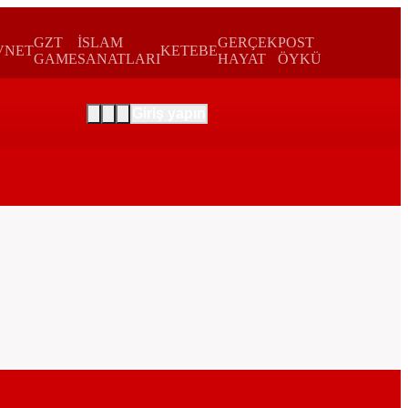
GZT
İSLAM
GERÇEK
POST
VNET
KETEBE
GAME
SANATLARI
HAYAT
ÖYKÜ
Giriş yapın