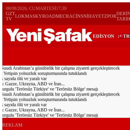
08/08/2026, CUMARTESI
17:39
GZT
DERİ
LOKMA
SKYROAD
MECRA
CİNS
NİHAYET
ZPOR
TV
TARI
EDİSYON
:
TR
Bugün
Spor
Ekonomi
Gündem
Resmi İlanlar
Galeri
Video
Dünya
i Arabistan’a günübirlik bir çalışma ziyareti gerçekleştirecek
Yetişsin yolsuzluk soruşturmasında tutuklandı
sayıda ölü ve yaralı var
ı: Gazze, Ukrayna, ABD ve İran...
urgulu 'Terörsüz Türkiye' ve 'Terörsüz Bölge' mesajı
i Arabistan’a günübirlik bir çalışma ziyareti gerçekleştirecek
Yetişsin yolsuzluk soruşturmasında tutuklandı
sayıda ölü ve yaralı var
ı: Gazze, Ukrayna, ABD ve İran...
urgulu 'Terörsüz Türkiye' ve 'Terörsüz Bölge' mesajı
REKLAM