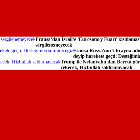
Fransa’dan İsrail’e 'Eurosatory Fuarı' kısıtlaması
sergilenemeyecek
Fransa Rusya'nın Ukrayna adım
deyip harekete geçti: Desteğimi
Trump ile Netanyahu'dan Beyrut görüş
çekecek, Hizbullah saldırmayacak