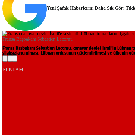
Yeni Şafak Haberlerini Daha Sık Gör: Tıkl
Fransa Başbakanı Sebastien Lecornu
Fransa Başbakanı Sebastien Lecornu, canavar devlet İsrail’in Lübnan top
silahsızlandırılması, Lübnan ordusunun güçlendirilmesi ve ülkenin güv
REKLAM