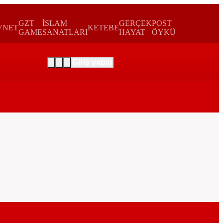
GZT
İSLAM
GERÇEK
POST
VNET
KETEBE
GAME
SANATLARI
HAYAT
ÖYKÜ
Giriş yapın