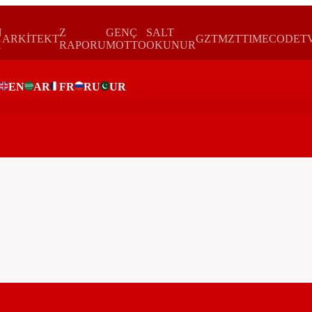
N
Z
GENÇ
SALT
ARKİTEKT
GZTMZT
TIMECODE
T
H
RAPORU
MOTTO
OKUNUR
EN
AR
FR
RU
UR
ar