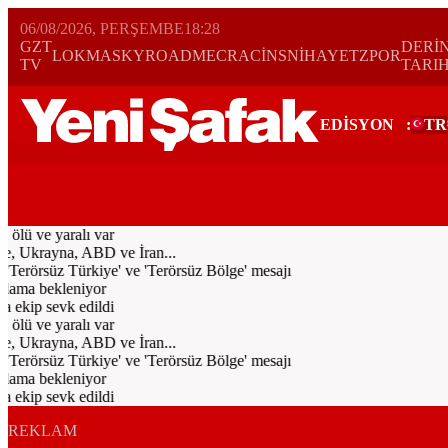
06/08/2026, PERŞEMBE
18:28
GZT
DERİ
LOKMA
SKYROAD
MECRA
CİNS
NİHAYET
ZPOR
TV
TARI
EDİSYON
:
TR
Bugün
Spor
Ekonomi
Gündem
Resmi İlanlar
Galeri
Video
Yazarl
lü ve yaralı var
e, Ukrayna, ABD ve İran...
Terörsüz Türkiye' ve 'Terörsüz Bölge' mesajı
lama bekleniyor
kip sevk edildi
lü ve yaralı var
e, Ukrayna, ABD ve İran...
Terörsüz Türkiye' ve 'Terörsüz Bölge' mesajı
lama bekleniyor
kip sevk edildi
REKLAM