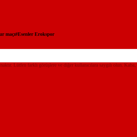
tur maçı
Esenler Erokspor
ynaktır. Lütfen farklı görüşlere ve diğer kullanıcılara saygılı olun. Kaba,