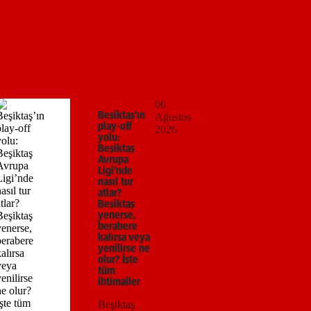
06
Beşiktaş’ın
Ağustos
play-off
2026
yolu:
Beşiktaş
Avrupa
Ligi’nde
nasıl tur
atlar?
Beşiktaş
yenerse,
berabere
kalırsa veya
yenilirse ne
olur? İşte
tüm
ihtimaller
Beşiktaş