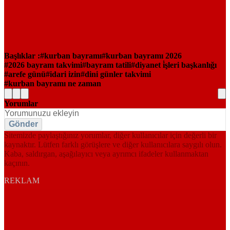
Başlıklar :
kurban bayramı
kurban bayramı 2026
2026 bayram takvimi
bayram tatili
diyanet i̇şleri başkanlığı
arefe günü
idari izin
dini günler takvimi
kurban bayramı ne zaman
Yorumlar
Gönder
Sitemizde paylaştığınız yorumlar, diğer kullanıcılar için değerli bir
kaynaktır. Lütfen farklı görüşlere ve diğer kullanıcılara saygılı olun.
Kaba, saldırgan, aşağılayıcı veya ayrımcı ifadeler kullanmaktan
kaçının.
REKLAM