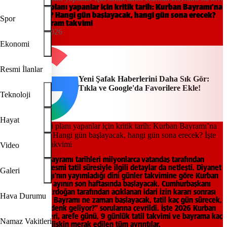
gün kaldı? Hangi gün başlayacak, hangi gün sona erecek? İşte 2026
Bayram tatili planı yapanlar için kritik tarih: Kurban Bayramı’na
kaç gün kaldı? Hangi gün başlayacak, hangi gün sona erecek?
bayram takvimi
Spor
İşte 2026 bayram takvimi
20:00, 11/05/2026
Yeni Şafak
Ekonomi
Resmi İlanlar
Yeni Şafak Haberlerini Daha Sık Gör:
Tıkla ve Google'da Favorilere Ekle!
Teknoloji
Hayat
Video
2026 Kurban Bayramı tarihleri milyonlarca vatandaş tarafından
araştırılırken, resmi tatil süresiyle ilgili detaylar da netleşti. Diyanet
Galeri
İşleri Başkanlığı’nın yayımladığı dini günler takvimine göre Kurban
Bayramı mayıs ayının son haftasında başlayacak. Cumhurbaşkanı
Recep Tayyip Erdoğan tarafından açıklanan idari izin kararı sonrası
Hava Durumu
gözler “Kurban Bayramı ne zaman başlayacak, tatil kaç gün sürecek,
hangi günlere denk geliyor?” sorularına çevrildi. İşte 2026 Kurban
Bayramı tarihleri, arefe günü, 9 günlük tatil takvimi ve bayrama kaç
Namaz Vakitleri
gün kaldığına ilişkin merak edilen tüm ayrıntılar.