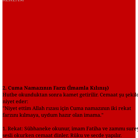
2. Cuma Namazının Farzı (İmamla Kılınış)
Hutbe okunduktan sonra kamet getirilir. Cemaat şu şekil
niyet eder:
"Niyet ettim Allah rızası için Cuma namazının iki rekat
farzını kılmaya, uydum hazır olan imama."
1. Rekat: Sübhaneke okunur, imam Fatiha ve zammı sure
sesli okurken cemaat dinler. Rüku ve secde yapılır.