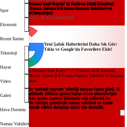
Ankara, İzmir, Bursa, Adana İl İl Cuma Namazı Vakitleri ve Kılınışı
Bugün Cuma Namazı Saat Kaçta? 12 Haziran 2026 İstanbul,
Ankara, İzmir, Bursa, Adana İl İl Cuma Namazı Vakitleri ve
(Diyanet İmsakiye)
Spor
Kılınışı (Diyanet İmsakiye)
09:10, 12/06/2026
G:
09:10, 12/06/2026
Yeni Şafak
Ekonomi
Resmi İlanlar
Yeni Şafak Haberlerini Daha Sık Gör:
Tıkla ve Google'da Favorilere Ekle!
Teknoloji
Hayat
Video
Müslümanlar için "haftalık bayram" niteliği taşıyan Cuma günü, 12
Haziran 2026 tarihinde Zilhicce ayının huzur veren atmosferiyle
Galeri
buluşuyor. Zilhicce ayının manevi ikliminde eda edilecek bu
mübarek gün için Türkiye genelinde namaz vakitleri ve Cuma
namazına dair merak edilen detayları sizler için derledik.
Hava Durumu
REKLAM
Namaz Vakitleri