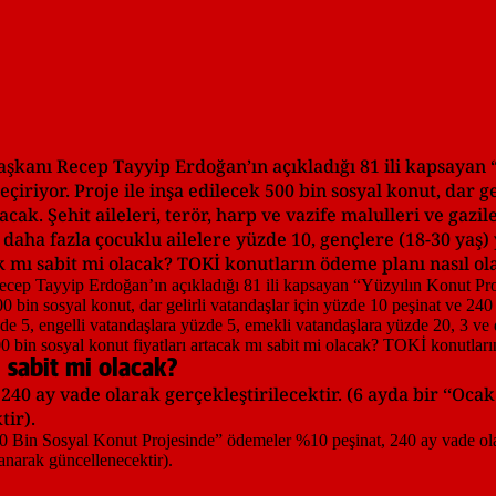
aşkanı Recep Tayyip Erdoğan’ın açıkladığı 81 ili kapsayan “
iriyor. Proje ile inşa edilecek 500 bin sosyal konut, dar ge
cak. Şehit aileleri, terör, harp ve vazife malulleri ve gazil
 daha fazla çocuklu ailelere yüzde 10, gençlere (18-30 yaş
ak mı sabit mi olacak? TOKİ konutların ödeme planı nasıl ol
 sabit mi olacak?
40 ay vade olarak gerçekleştirilecektir. (6 ayda bir ‘‘Oca
ir).