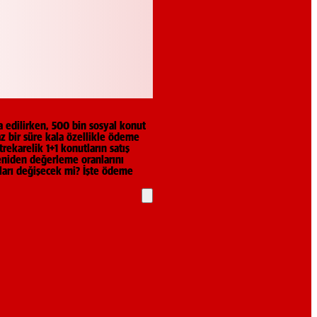
a edilirken, 500 bin sosyal konut
az bir süre kala özellikle ödeme
rekarelik 1+1 konutların satış
yeniden değerleme oranlarını
tları değişecek mi? İşte ödeme