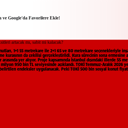
a ve Google'da Favorilere Ekle!
utları, 1+1 55 metrekare ile 2+1 65 ve 80 metrekare seçenekleriyle inş
 kurasının da çekilişi gerçekleştirildi. Kura sürecinin sona ermesine 
ar arasında yer alıyor. Proje kapsamında İstanbul dışındaki illerde 55 met
m 1 milyon 950 bin TL seviyesinde açıklandı. TOKİ Temmuz-Aralık 2026 
 belirtilen endeksler uygulanacak. Peki TOKİ 500 bin sosyal konut fiya