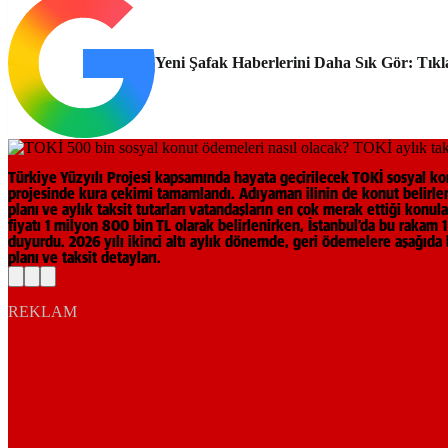
Yeni Şafak Haberlerini Daha Sık Gör: Tıkl
Türkiye Yüzyılı Projesi kapsamında hayata geçirilecek TOKİ sosyal kon
projesinde kura çekimi tamamlandı. Adıyaman ilinin de konut belirleme
planı ve aylık taksit tutarları vatandaşların en çok merak ettiği konul
fiyatı 1 milyon 800 bin TL olarak belirlenirken, İstanbul’da bu raka
duyurdu. 2026 yılı ikinci altı aylık dönemde, geri ödemelere aşağıda
planı ve taksit detayları.
REKLAM