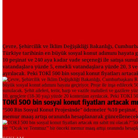
Çevre, Şehircilik ve İklim Değişikliği Bakanlığı, Cumhurb
Türkiye tarihinin en büyük sosyal konut adımını hayata geç
10 peşinat ve 240 aya kadar vade seçeneği ile satışa sunula
vatandaşlara yüzde 5, emekli vatandaşlara yüzde 20, 3 ve
ayrılacak. Peki TOKİ 500 bin sosyal konut fiyatları artac
TOKİ 500 bin sosyal konut fiyatları artacak mı
“500 Bin Sosyal Konut Projesinde” ödemeler %10 peşinat, 2
memur maaş artışı oranında hesaplanarak güncellenecekt