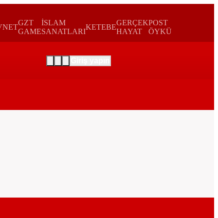
GZT
İSLAM
GERÇEK
POST
VNET
KETEBE
GAME
SANATLARI
HAYAT
ÖYKÜ
Giriş yapın