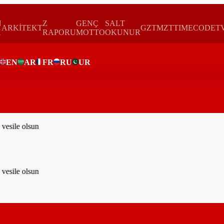
N
Z
GENÇ
SALT
ARKİTEKT
GZTMZT
TIMECODE
T
H
RAPORU
MOTTO
OKUNUR
EN
AR
FR
RU
UR
ar
esile olsun
esile olsun