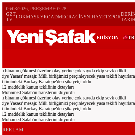
06/08/2026, PERŞEMBE
07:28
GZT
DERİ
LOKMA
SKYROAD
MECRA
CİNS
NİHAYET
ZPOR
TV
TARI
EDİSYON
:
TR
Bugün
Spor
Ekonomi
Gündem
Resmi İlanlar
Galeri
Video
Yazarl
lı binanın çökmesi üzerine olay yerine çok sayıda ekip sevk edildi
asası' mesajı: Milli birliğimizi perçinleyecek yasa teklifi hayırlara v
imindeki Burkay Karatepe'den şikayetçi oldu
12 maddelik kanun teklifinin detayları
Mohamed Salah'ın transferini duyurdu
lı binanın çökmesi üzerine olay yerine çok sayıda ekip sevk edildi
asası' mesajı: Milli birliğimizi perçinleyecek yasa teklifi hayırlara v
imindeki Burkay Karatepe'den şikayetçi oldu
12 maddelik kanun teklifinin detayları
Mohamed Salah'ın transferini duyurdu
REKLAM