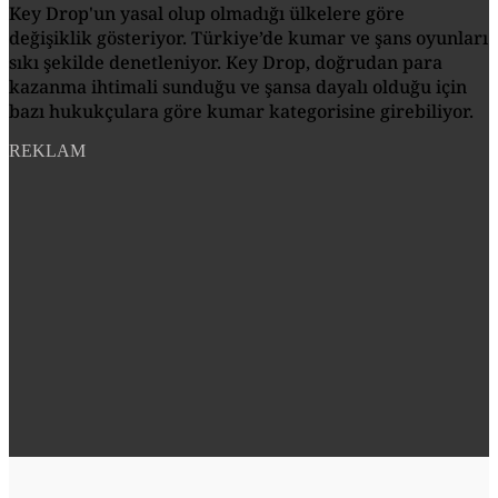
Key Drop'un yasal olup olmadığı ülkelere göre
değişiklik gösteriyor. Türkiye’de kumar ve şans oyunları
sıkı şekilde denetleniyor. Key Drop, doğrudan para
kazanma ihtimali sunduğu ve şansa dayalı olduğu için
bazı hukukçulara göre kumar kategorisine girebiliyor.
REKLAM