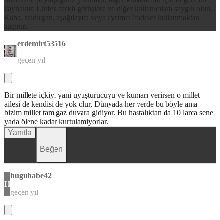
kaynaktır. Lütfen farklı görüşlere ve diğer kullanıcılara saygılı olun.
Kaba, saldırgan, aşağılayıcı veya ayrımcı ifadeler kullanmaktan
kaçının.
erdemirt53516
geçen yıl
Bir millete içkiyi yani uyuşturucuyu ve kumarı verirsen o millet
ailesi de kendisi de yok olur, Dünyada her yerde bu böyle ama
bizim millet tam gaz duvara gidiyor. Bu hastalıktan da 10 larca sene
yada ölene kadar kurtulamiyorlar.
Yanıtla
Beğen
huguhabe42
H
geçen yıl