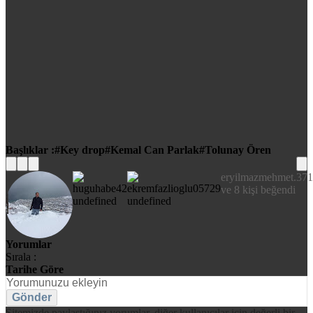
Başlıklar :
Key drop
Kemal Can Parlak
Tolunay Ören
eryilmazmehmet.37
ve 8 kişi beğendi
Yorumlar
Sırala :
Tarihe Göre
Gönder
Sitemizde paylaştığınız yorumlar, diğer kullanıcılar için değerli bir