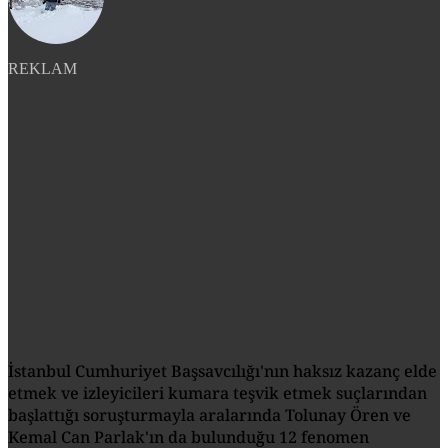
REKLAM
İstanbul Cumhuriyet Başsavcılığı'nın haksız kazanç elde
etmek ve izleyicileri kumara teşvik etmek suçlarından
başlattığı soruşturmayla aralarında Tolunay Ören ve
Kemal Can Parlak'ın da bulunduğu 12 fenomen