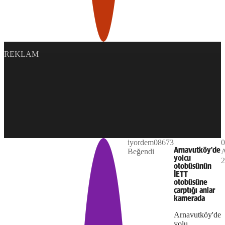
REKLAM
Play
iyordem08673
0
The
This is
Arnavutköy'de
Beğendi
A
Video
a modal
yolcu
2
media
window.
otobüsünün
İETT
could
otobüsüne
çarptığı anlar
not
kamerada
be
Arnavutköy'de
yolu