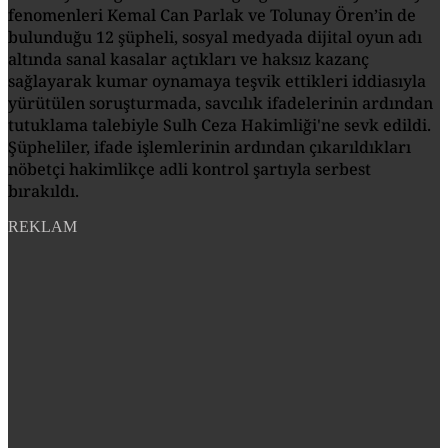
fenomenleri Kemal Can Parlak ve Tolunay Ören’in de
bulunduğu 12 şüpheli, sosyal medyada dijital oyun adı
altında sanal kasalar açtıkları ve haksız kazanç
sağlayarak kumar oynamaya teşvik ettikleri iddiasıyla
yürütülen soruşturmada, savcılık ifadelerinin ardından
tutuklama talebiyle Sulh Ceza Hakimliği'ne sevk edildi.
Şüpheliler, ifade işlemlerinin ardından çıkarıldıkları
nöbetçi hakimlikçe adli kontrol şartıyla serbest
bırakıldı.
REKLAM