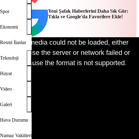
Yeni Şafak Haberlerini Daha Sık Gör:
Spor
Tıkla ve Google'da Favorilere Ekle!
Ekonomi
The media could not be loaded, either
Resmi İlanlar
This is a modal window.
because the server or network failed or
Teknoloji
because the format is not supported.
Hayat
Video
Play
Galeri
Video
Hava Durumu
Namaz Vakitleri