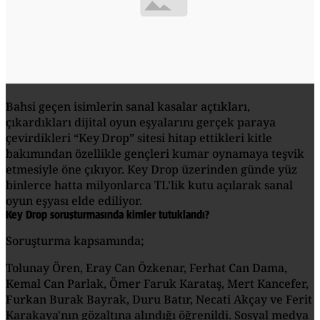
Bahsi geçen isimlerin sanal kasalar açtıkları,
çıkardıkları dijital oyun eşyalarını gerçek paraya
çevirdikleri “Key Drop” sitesi hitap ettikleri kitle
bakımından özellikle gençleri kumar oynamaya teşvik
etmesiyle öne çıkıyor. Key Drop üzerinden günde yüz
binlerce hatta milyonlarca TL'lik kutu açılarak sanal
oyun eşyası elde ediliyor.
Key Drop soruşturmasında kimler tutuklandı?
Soruşturma kapsamında;
Tolunay Ören, Eray Can Özkenar, Ferhat Can Dama,
Kemal Can Parlak, Ömer Faruk Karataş, Mert Kancefer,
Furkan Burak Bayrak, Duru Batır, Necati Akçay ve Ferit
Karakaya'nın gözaltına alındığı öğrenildi. Sosyal medya