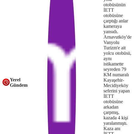
loaded,
otobüsünün
İETT
either
otobüsüne
çarptığı anlar
because
kameraya
the
yansıdı.
Arnavutköy'de
server
Vanyolu
Turizm'e ait
or
yolcu otobüsü,
aynı
network
istikamette
seyreden 79
failed
KM numaralı
Yerel
Kayaşehir-
or
Gündem
Mecidiyeköy
because
seferini yapan
İETT
the
otobüsüne
arkadan
format
çarpmış,
kazada 4 kişi
is
yaralanmıştı.
Kaza anı
not
İETT