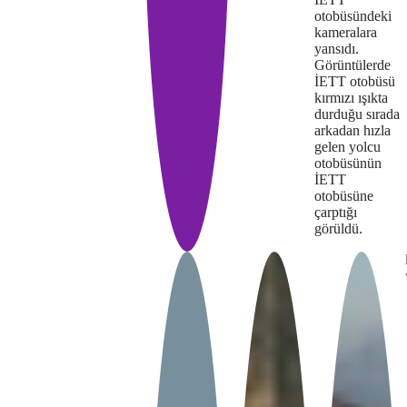
otobüsündeki
supported.
kameralara
yansıdı.
Görüntülerde
İETT otobüsü
kırmızı ışıkta
durduğu sırada
arkadan hızla
gelen yolcu
otobüsünün
İETT
otobüsüne
çarptığı
Play
görüldü.
The
This is
Video
a modal
media
window.
could
not
be