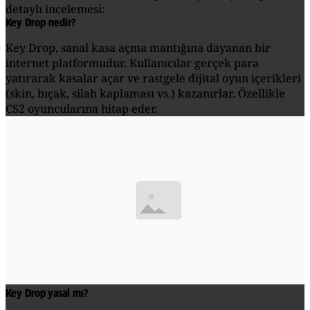
detaylı incelemesi:
Key Drop nedir?
Key Drop, sanal kasa açma mantığına dayanan bir
internet platformudur. Kullanıcılar gerçek para
yatırarak kasalar açar ve rastgele dijital oyun içerikleri
(skin, bıçak, silah kaplaması vs.) kazanırlar. Özellikle
CS2 oyuncularına hitap eder.
Key Drop yasal mı?