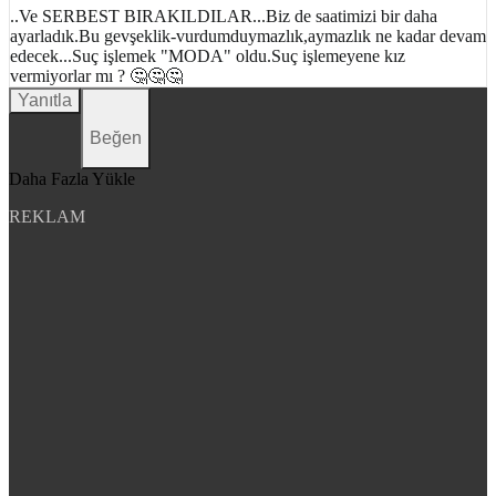
..Ve SERBEST BIRAKILDILAR...Biz de saatimizi bir daha
ayarladık.Bu gevşeklik-vurdumduymazlık,aymazlık ne kadar devam
edecek...Suç işlemek "MODA" oldu.Suç işlemeyene kız
vermiyorlar mı ? 🤔🤔🤔
Yanıtla
Beğen
Daha Fazla Yükle
REKLAM