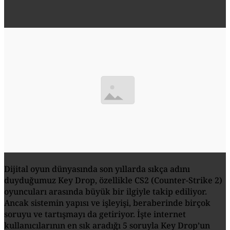
Dijital oyun dünyasında son yıllarda sıkça adını
duyduğumuz Key Drop, özellikle CS2 (Counter-Strike 2)
oyuncuları arasında büyük bir ilgiyle takip ediliyor.
Ancak sistemin yapısı ve işleyişi, beraberinde birçok
soruyu ve tartışmayı da getiriyor. İşte internet
kullanıcılarının en sık aradığı 5 soruyla Key Drop’un