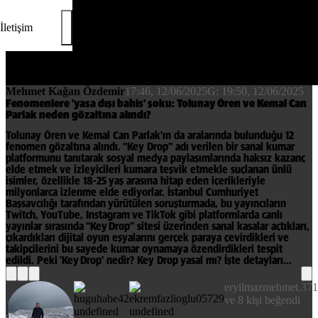
İletişim
Mehmet Kağan Özdemir
17:46, 12/06/2025
G:
19:50, 12/06/2025
Fenomenlere 'yasa dışı bahis' şoku: Tolunay Ören ve Kemal Can
Parlak neden gözaltına alındı?
Tolunay Ören ve Kemal Can Parlak'ın da aralarında bulunduğu 12
fenomen gözaltına alındı. “Key Drop” adı verilen bir sanal kumar
platformunu tanıtarak sosyal medya paylaşımlarında haksız kazanç
elde etmek ve izleyicileri kumara teşvik etmekle suçlanan ünlü
isimler, özellikle 18-25 yaş arasına hitap eden içerikleriyle
milyonlarca izlenme elde ediyorlar. İstanbul Cumhuriyet
Başsavcılığı tarafından yürütülen soruşturmada, bu yayıncıların
Twitch, YouTube, Instagram ve TikTok gibi platformlarda canlı
yayınlar sırasında “Key Drop” sitesi üzerinden sanal kasalar açtıkları,
çıkardıkları dijital oyun eşyalarını gerçek paraya çevirdikleri ve
takipçilerini bu sayede kumar oynamaya özendirdikleri tespit
edildi. Peki 'Key Drop' nedir? Key Drop yasal mı? İşte detayları...
eryilmazmehmet.37
ve 8 kişi beğendi