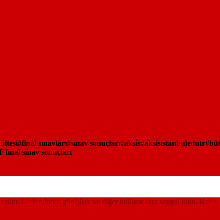
ültesi
final sınavları
sınav sonuçları
aksi̇s
aksisistanbuledutr
büt
final sınav sonuçları
ynaktır. Lütfen farklı görüşlere ve diğer kullanıcılara saygılı olun. Kaba,