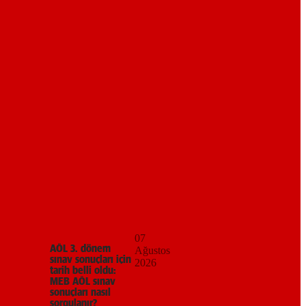
07
AÖL 3. dönem
Ağustos
sınav sonuçları için
2026
tarih belli oldu:
MEB AÖL sınav
sonuçları nasıl
sorgulanır?