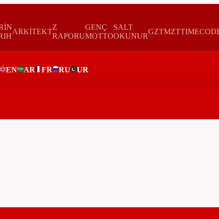
RİN
Z
GENÇ
SALT
ARKİTEKT
GZTMZT
TIMECOD
RIH
RAPORU
MOTTO
OKUNUR
EN
AR
FR
RU
UR
ar