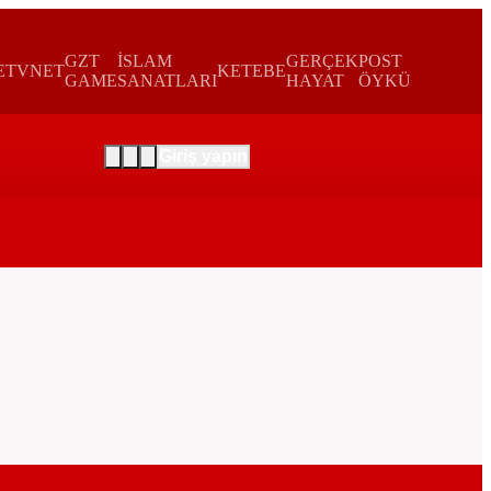
GZT
İSLAM
GERÇEK
POST
E
TVNET
KETEBE
GAME
SANATLARI
HAYAT
ÖYKÜ
Giriş yapın