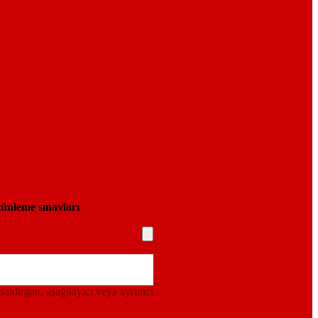
ünleme sınavları
 saldırgan, aşağılayıcı veya ayrımcı