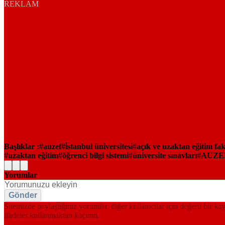
REKLAM
Başlıklar :
auzef
i̇stanbul üniversitesi
açık ve uzaktan eğitim fak
uzaktan eğitim
öğrenci bilgi sistemi
üniversite sınavları
AUZEF 
Yorumlar
Gönder
Sitemizde paylaştığınız yorumlar, diğer kullanıcılar için değerli bir ka
ifadeler kullanmaktan kaçının.