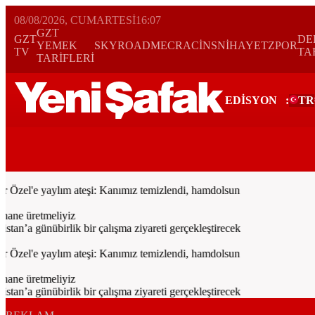
08/08/2026, CUMARTESI
16:07
GZT
GZT
DE
YEMEK
SKYROAD
MECRA
CİNS
NİHAYET
ZPOR
TV
TA
TARİFLERİ
EDİSYON
:
TR
Bugün
Spor
Ekonomi
Gündem
Resmi İlanlar
Galeri
Video
Yazarl
zel'e yaylım ateşi: Kanımız temizlendi, hamdolsun
ane üretmeliyiz
’a günübirlik bir çalışma ziyareti gerçekleştirecek
zel'e yaylım ateşi: Kanımız temizlendi, hamdolsun
ane üretmeliyiz
’a günübirlik bir çalışma ziyareti gerçekleştirecek