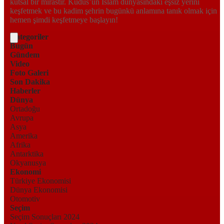
kutsal bir mirastır. Kudüs’ün İslam dünyasındaki eşsiz yerini
keşfetmek ve bu kadim şehrin bugünkü anlamına tanık olmak için
hemen şimdi keşfetmeye başlayın!
Kategoriler
Bugün
Gündem
Video
Foto Galeri
Son Dakika
Haberler
Dünya
Ortadoğu
Avrupa
Asya
Amerika
Afrika
Antarktika
Okyanusya
Ekonomi
Türkiye Ekonomisi
Dünya Ekonomisi
Otomotiv
Seçim
Seçim Sonuçları 2024