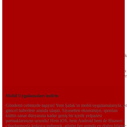
Sayfa Sonu
TR
EN
AR
FR
RU
UR
Türkiye’nin Birikimi. Uluslararası Medya Grubu.
Türkiye’nin gündemini belirleyen haber kaynağına hoş geldiniz!
Tarafsız, dinamik ve derinlemesine habercilik anlayışıyla Yeni Şafak
okuyucularına güncel gelişmelerin ötesinde bir deneyim sunuyor.
Siyaset ve ekonomiden kültür-sanat ve spor dünyasına kadar geniş
bir yelpazede sunduğu haberlerle, hem Türkiye’de hem de dünyada
neler olup bittiğini anında öğrenin. Dijital platformlarıyla her an, her
yerden en doğru bilgiye ulaşın; Yeni Şafak’la gündemi yakalayın!
Sosyal medyada bizi takip edin
Mobil Uygulamaları indirin
Gündemi cebinizde taşıyın! Yeni Şafak’ın mobil uygulamalarıyla, e
güncel haberlere anında ulaşın. Siyasetten ekonomiye, spordan
kültür-sanat dünyasına kadar geniş bir içerik yelpazesi
parmaklarınızın ucunda! Hem iOS, hem Android hem de Huawei
cihazlarınızda kolayca indirerek, günün her anında en doğru bilgiye