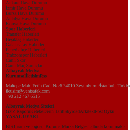
Ankara Hava Durumu
İzmir Hava Durumu
Bursa Hava Durumu
Antalya Hava Durumu
Konya Hava Durumu
Spor Haberleri
Transfer Haberleri
Beşiktaş Haberleri
Galatasaray Haberleri
Fenerbahçe Haberleri
Trabzonspor Haberleri
Canlı Skor
Canlı Maç Sonuçları
Albayrak Medya
Kurumsal
İletişim
Rss
Maltepe Mah. Fetih Cad. No:6 34010 Zeytinburnu/İstanbul, Türkiy
iletisim@yenisafak.com
+90 212 467 6515
Albayrak Medya Siteleri
Gzt
Z Raporu
Ketebe
Derin Tarih
Skyroad
Arkitekt
Post Öykü
YASAL UYARI
BIST isim ve logosu 'Koruma Marka Belgesi' altında korunmakta