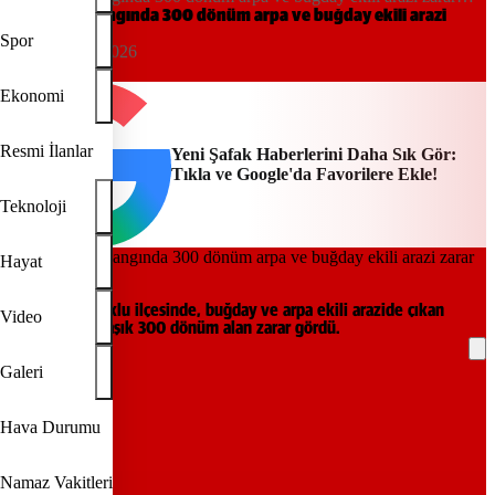
gördü
Mardin’de yangında 300 dönüm arpa ve buğday ekili arazi
zarar gördü
Spor
17:18, 10/06/2026
DHA
Ekonomi
Resmi İlanlar
Yeni Şafak Haberlerini Daha Sık Gör:
Tıkla ve Google'da Favorilere Ekle!
Teknoloji
Hayat
Mardin'in Artuklu ilçesinde, buğday ve arpa ekili arazide çıkan
Video
yangında yaklaşık 300 dönüm alan zarar gördü.
Galeri
REKLAM
Hava Durumu
Namaz Vakitleri