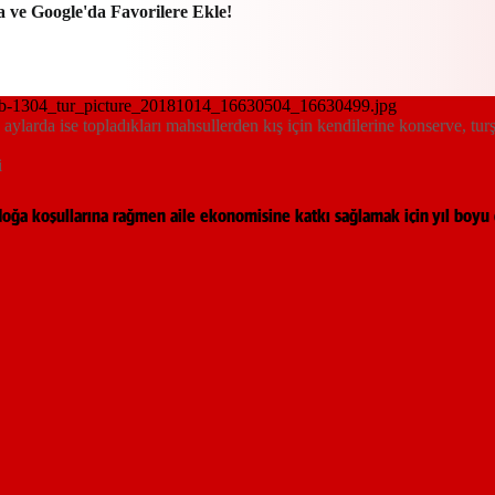
a ve Google'da Favorilere Ekle!
arda ise topladıkları mahsullerden kış için kendilerine konserve, turşu 
i
doğa koşullarına rağmen aile ekonomisine katkı sağlamak için yıl boyu ç