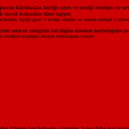
playan Küçükaslan, biçtiği çayırı ve kestiği odunları ise sı
olarak kullanılan alan) taşıyor.
rini satarak emeğinin karşılığını almanın mutluluğunu yaş
n itibaren bağ bahçede çalıştığını, halen daha aynı işlere