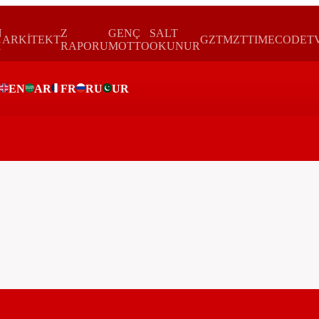
N
Z
GENÇ
SALT
ARKİTEKT
GZTMZT
TIMECODE
T
H
RAPORU
MOTTO
OKUNUR
EN
AR
FR
RU
UR
ar