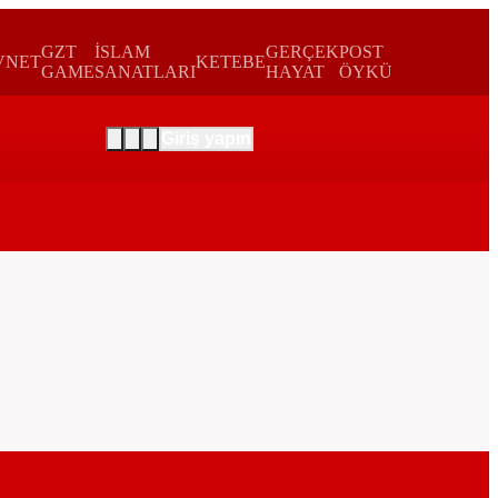
GZT
İSLAM
GERÇEK
POST
VNET
KETEBE
GAME
SANATLARI
HAYAT
ÖYKÜ
Giriş yapın