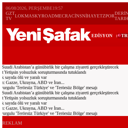
06/08/2026, PERŞEMBE
19:57
GZT
DERİ
LOKMA
SKYROAD
MECRA
CİNS
NİHAYET
ZPOR
TV
TARI
EDİSYON
:
TR
Bugün
Spor
Ekonomi
Gündem
Resmi İlanlar
Galeri
Video
Yazarl
i Arabistan’a günübirlik bir çalışma ziyareti gerçekleştirecek
Yetişsin yolsuzluk soruşturmasında tutuklandı
sayıda ölü ve yaralı var
rı: Gazze, Ukrayna, ABD ve İran...
urgulu 'Terörsüz Türkiye' ve 'Terörsüz Bölge' mesajı
i Arabistan’a günübirlik bir çalışma ziyareti gerçekleştirecek
Yetişsin yolsuzluk soruşturmasında tutuklandı
sayıda ölü ve yaralı var
rı: Gazze, Ukrayna, ABD ve İran...
urgulu 'Terörsüz Türkiye' ve 'Terörsüz Bölge' mesajı
REKLAM