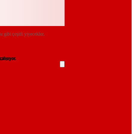
gibi çeşitli yiyecekler,
alışıyor.