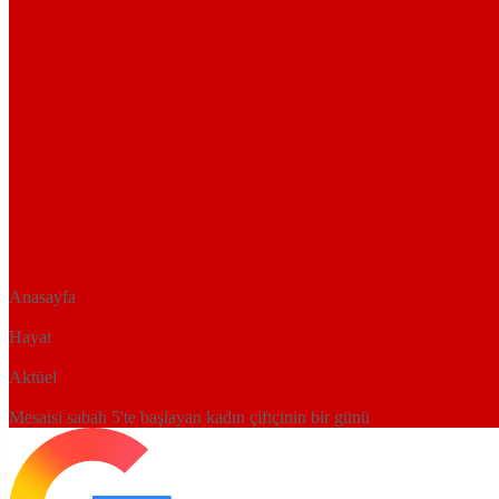
Anasayfa
Hayat
Aktüel
Mesaisi sabah 5'te başlayan kadın çiftçinin bir günü