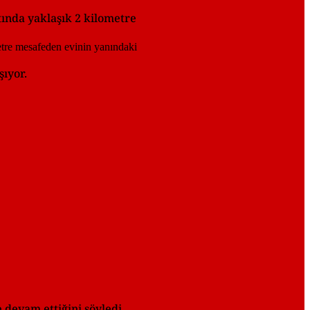
rtında yaklaşık 2 kilometre
ıyor.
 devam ettiğini söyledi.