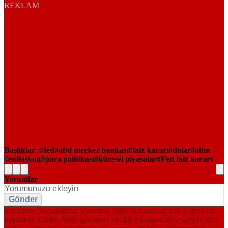
REKLAM
Başlıklar :
fed
abd merkez bankası
faiz kararı
dolar
altın
enflasyon
para politikası
küresel piyasalar
Fed faiz kararı
Yorumlar
Gönder
Sitemizde paylaştığınız yorumlar, diğer kullanıcılar için değerli bir
kaynaktır. Lütfen farklı görüşlere ve diğer kullanıcılara saygılı olun.