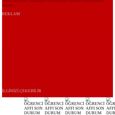
Kaba, saldırgan, aşağılayıcı veya ayrımcı ifadeler kullanmaktan
kaçının.
REKLAM
İLGINIZI ÇEKEBILIR