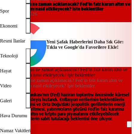
dolar piyasasını nasıl etkileyecek? İşte beklentiler
Fed faiz kararı ne zaman açıklanacak? Fed’in faiz kararı altın ve
dolar piyasasını nasıl etkileyecek? İşte beklentiler
Spor
21:39, 13/05/2026
Yeni Şafak
Ekonomi
Resmi İlanlar
Yeni Şafak Haberlerini Daha Sık Gör:
Tıkla ve Google'da Favorilere Ekle!
Teknoloji
Hayat
Fed faiz kararı ne zaman açıklanacak? Fed’in faiz kararı altın ve
dolar piyasasını nasıl etkileyecek? İşte beklentiler
Video
ABD Merkez Bankası’nın (Fed) haziran toplantısı öncesinde küresel
piyasalarda bekleyiş hızlandı. Enflasyon verilerinin beklentilerin
Galeri
üzerinde gelmesi ve Orta Doğu’daki jeopolitik gerilimlerin enerji
fiyatlarını yükseltmesi, yatırımcıların gözünü Fed’in faiz kararına
çevirdi. Dolar, altın ve kripto para piyasalarını etkileyebilecek
Hava Durumu
toplantıda, faizlerin sabit tutulacağı beklentisi öne çıkıyor.
Namaz Vakitleri