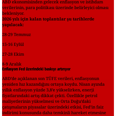
ABD ekonomisinden gelecek enflasyon ve istihdam
verilerinin, para politikası üzerinde belirleyici olması
bekleniyor.
2026 yılı için kalan toplantılar şu tarihlerde
yapılacak:
28-29 Temmuz
15-16 Eylül
27-28 Ekim
8-9 Aralık
Enflasyon Fed üzerindeki baskıyı artırıyor
ABD’de açıklanan son TÜFE verileri, enflasyonun
yeniden hız kazandığını ortaya koydu. Nisan ayında
yıllık enflasyon yüzde 3,8’e yükselirken, enerji
fiyatlarındaki artış dikkat çekti. Özellikle petrol
maliyetlerinin yükselmesi ve Orta Doğu’daki
çatışmaların piyasalar üzerindeki etkisi, Fed’in faiz
indirimi konusunda daha temkinli hareket etmesine