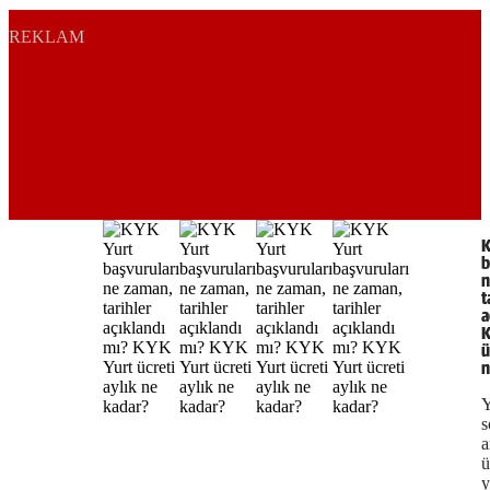
REKLAM
K
b
n
t
a
K
ü
n
s
a
ü
y