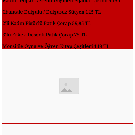
Kadın Leopar Desenli Düğmeli Pijama Takımı 449 TL
Chantale Dolgulu / Dolgusuz Sütyen 125 TL
2'li Kadın Figürlü Patik Çorap 59,95 TL
3'lü Erkek Desenli Patik Çorap 75 TL
Monsi ile Oyna ve Öğren Kitap Çeşitleri 149 TL