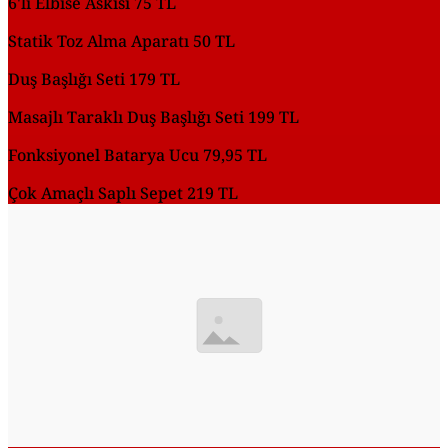
6'lı Elbise Askısı 75 TL
Statik Toz Alma Aparatı 50 TL
Duş Başlığı Seti 179 TL
Masajlı Taraklı Duş Başlığı Seti 199 TL
Fonksiyonel Batarya Ucu 79,95 TL
Çok Amaçlı Saplı Sepet 219 TL