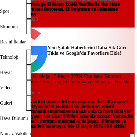
Makinesi, Kavurma Tenceresi, Et Doğrama ve Dilimleme Bıçakları
ŞOK Aktüel Kataloğu 13 Mayıs 2026! Vantilatör, Kurutma
Makinesi, Kavurma Tenceresi, Et Doğrama ve Dilimleme
Geliyor
Spor
Bıçakları Geliyor
09:16, 13/05/2026
Yeni Şafak
Ekonomi
Resmi İlanlar
Yeni Şafak Haberlerini Daha Sık Gör:
Tıkla ve Google'da Favorilere Ekle!
Teknoloji
Hayat
Video
ŞOK aktüel ürünler
ŞOK, 134 Mayıs aktüel ürünler listesini duyurdu. Bu hafta market
Galeri
raflarında televizyonlardan elektrikli ev aletlerine, tekstil
ürünlerinden otomobil ekipmanlarına kadar onlarca farklı ürün yer
alıyor. Kampanyanın öne çıkan ürünleri arasında uzaktan kumandalı
Hava Durumu
kule tipi vantilatör, kurutma makinesi et doğrama, dilimleme ve
sıyırma bıçak çeşitleri bulunuyor. İşte 13 Mayıs 2026 ŞOK aktüel
kataloğu.
Namaz Vakitleri