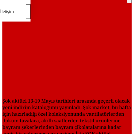
REKLAM
İletişim
Şok aktüel 13-19 Mayıs tarihleri arasında geçerli olacak
yeni indirim kataloğunu yayınladı. Şok market, bu hafta
için hazırladığı özel koleksiyonunda vantilatörlerden
döküm tavalara, akıllı saatlerden tekstil ürünlerine
bayram şekerlerinden bayram çikolatalarına kadar
geniş bir yelpazeye yer veriyor. İşte ŞOK aktüel