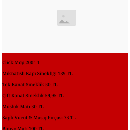
Click Mop 200 TL
Mıknatıslı Kapı Sinekliği 139 TL
Tek Kanat Sineklik 50 TL
Çift Kanat Sineklik 59,95 TL
Musluk Matı 50 TL
Saplı Vücut & Masaj Fırçası 75 TL
Banyo Matı 100 TL