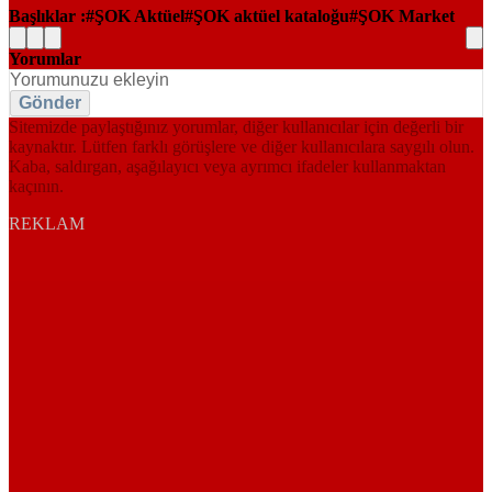
Başlıklar :
ŞOK Aktüel
ŞOK aktüel kataloğu
ŞOK Market
Yorumlar
Gönder
Sitemizde paylaştığınız yorumlar, diğer kullanıcılar için değerli bir
kaynaktır. Lütfen farklı görüşlere ve diğer kullanıcılara saygılı olun.
Kaba, saldırgan, aşağılayıcı veya ayrımcı ifadeler kullanmaktan
kaçının.
REKLAM