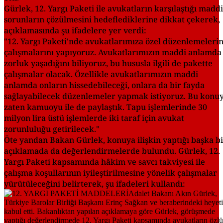
Gürlek, 12. Yargı Paketi ile avukatların karşılaştığı maddi
sorunların çözülmesini hedeflediklerine dikkat çekerek,
açıklamasında şu ifadelere yer verdi:
"12. Yargı Paketi'nde avukatlarımıza özel düzenlemeleri
çalışmalarını yapıyoruz. Avukatlarımızın maddi anlamda
zorluk yaşadığını biliyoruz, bu hususla ilgili de pakette
çalışmalar olacak. Özellikle avukatlarımızın maddi
anlamda onların hissedebileceği, onlara da bir fayda
sağlayabilecek düzenlemeler yapmak istiyoruz. Bu konu
zaten kamuoyu ile de paylaştık. Tapu işlemlerinde 30
milyon lira üstü işlemlerde iki taraf için avukat
zorunluluğu getirilecek."
Öte yandan Bakan Gürlek, konuya ilişkin yaptığı başka b
açıklamada da değerlendirmelerde bulundu. Gürlek, 12.
Yargı Paketi kapsamında hâkim ve savcı takviyesi ile
çalışma koşullarının iyileştirilmesine yönelik çalışmalar
yürütüleceğini belirterek, şu ifadeleri kullandı: