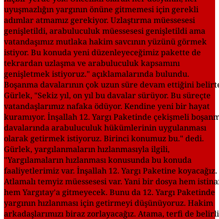
uyuşmazlığın yargının önüne gitmemesi için gerekli
adımlar atmamız gerekiyor. Uzlaştırma müessesesi
genişletildi, arabuluculuk müessesesi genişletildi ama
vatandaşımız mutlaka hakim savcının yüzünü görmek
istiyor. Bu konuda yeni düzenleyeceğimiz pakette de
tekrardan uzlaşma ve arabuluculuk kapsamını
genişletmek istiyoruz." açıklamalarında bulundu.
Boşanma davalarının çok uzun süre devam ettiğini belirt
Gürlek, "Sekiz yıl, on yıl bu davalar sürüyor. Bu süreçte
vatandaşlarımız nafaka ödüyor. Kendine yeni bir hayat
kuramıyor. İnşallah 12. Yargı Paketinde çekişmeli boşan
davalarında arabuluculuk hükümlerinin uygulanması
olarak getirmek istiyoruz. Birinci konumuz bu." dedi.
Gürlek, yargılanmaların hızlanmasıyla ilgili,
"Yargılamaların hızlanması konusunda bu konuda
faaliyetlerimiz var. İnşallah 12. Yargı Paketine koyacağız.
Atlamalı temyiz müessesesi var. Yani bir dosya hem istina
hem Yargıtay'a gitmeyecek. Bunu da 12. Yargı Paketinde
yargının hızlanması için getirmeyi düşünüyoruz. Hakim
arkadaşlarımızı biraz zorlayacağız. Atama, terfi de belirli