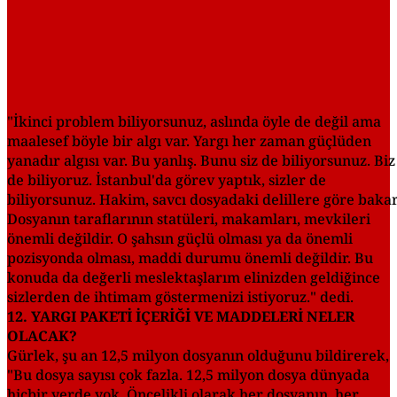
"İkinci problem biliyorsunuz, aslında öyle de değil ama
maalesef böyle bir algı var. Yargı her zaman güçlüden
yanadır algısı var. Bu yanlış. Bunu siz de biliyorsunuz. Biz
de biliyoruz. İstanbul'da görev yaptık, sizler de
biliyorsunuz. Hakim, savcı dosyadaki delillere göre bakar
Dosyanın taraflarının statüleri, makamları, mevkileri
önemli değildir. O şahsın güçlü olması ya da önemli
pozisyonda olması, maddi durumu önemli değildir. Bu
konuda da değerli meslektaşlarım elinizden geldiğince
sizlerden de ihtimam göstermenizi istiyoruz." dedi.
12. YARGI PAKETİ İÇERİĞİ VE MADDELERİ NELER
OLACAK?
Gürlek, şu an 12,5 milyon dosyanın olduğunu bildirerek,
"Bu dosya sayısı çok fazla. 12,5 milyon dosya dünyada
hiçbir yerde yok. Öncelikli olarak her dosyanın, her