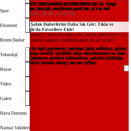
Yargı paketi ne zaman çıkacak, meclisten geçti mi, af var mı?
12. YARGI PAKETİ SON DAKİKA DÜZENLEMESİ AF: 12. Yargı
paketi ne zaman çıkacak, meclisten geçti mi, af var mı?
Spor
09:21, 22/04/2026
G:
09:08, 23/04/2026
Yeni Şafak
Yeni Şafak Haberlerini Daha Sık Gör: Tıkla ve
Ekonomi
Google'da Favorilere Ekle!
Resmi İlanlar
12. Yargı Paketi ile ilgili gelişmeler yakından takip edilirken, gözler
Kabine toplantısına çevrildi. Özellikle infaz düzenlemeleri ve olası
Teknoloji
af başlıklarının gündeme gelmesi beklenirken, paketin yürürlüğe
gireceği tarih merak konusu olmaya devam ediyor.
Hayat
REKLAM
Video
Galeri
Hava Durumu
Namaz Vakitleri