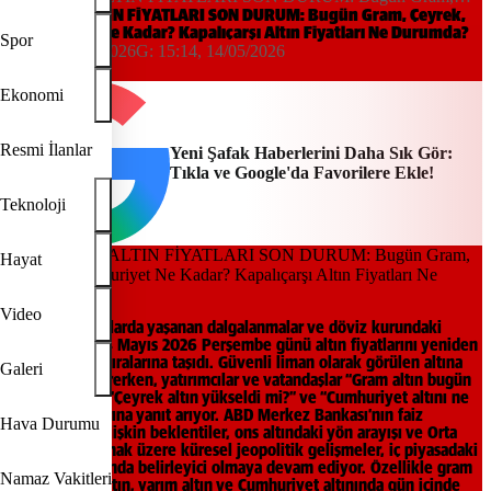
Çeyrek, Cumhuriyet Ne Kadar? Kapalıçarşı Altın Fiyatları Ne
14 MAYIS ALTIN FİYATLARI SON DURUM: Bugün Gram, Çeyrek,
Cumhuriyet Ne Kadar? Kapalıçarşı Altın Fiyatları Ne Durumda?
Durumda?
Spor
15:14, 14/05/2026
G:
15:14, 14/05/2026
Yeni Şafak
Ekonomi
Resmi İlanlar
Yeni Şafak Haberlerini Daha Sık Gör:
Tıkla ve Google'da Favorilere Ekle!
Teknoloji
Hayat
Video
Küresel piyasalarda yaşanan dalgalanmalar ve döviz kurundaki
hareketlilik, 14 Mayıs 2026 Perşembe günü altın fiyatlarını yeniden
gündemin ilk sıralarına taşıdı. Güvenli liman olarak görülen altına
Galeri
yönelik ilgi sürerken, yatırımcılar ve vatandaşlar “Gram altın bugün
kaç TL oldu?”, “Çeyrek altın yükseldi mi?” ve “Cumhuriyet altını ne
kadar?” sorularına yanıt arıyor. ABD Merkez Bankası’nın faiz
Hava Durumu
politikalarına ilişkin beklentiler, ons altındaki yön arayışı ve Orta
Doğu başta olmak üzere küresel jeopolitik gelişmeler, iç piyasadaki
altın rakamlarında belirleyici olmaya devam ediyor. Özellikle gram
Namaz Vakitleri
altın, çeyrek altın, yarım altın ve Cumhuriyet altınında gün içinde