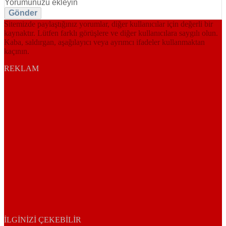
Gönder
Sitemizde paylaştığınız yorumlar, diğer kullanıcılar için değerli bir
kaynaktır. Lütfen farklı görüşlere ve diğer kullanıcılara saygılı olun.
Kaba, saldırgan, aşağılayıcı veya ayrımcı ifadeler kullanmaktan
kaçının.
REKLAM
İLGINIZI ÇEKEBILIR