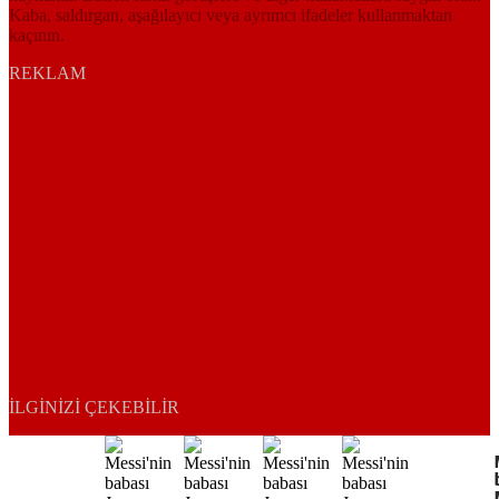
Kaba, saldırgan, aşağılayıcı veya ayrımcı ifadeler kullanmaktan
kaçının.
REKLAM
İLGINIZI ÇEKEBILIR