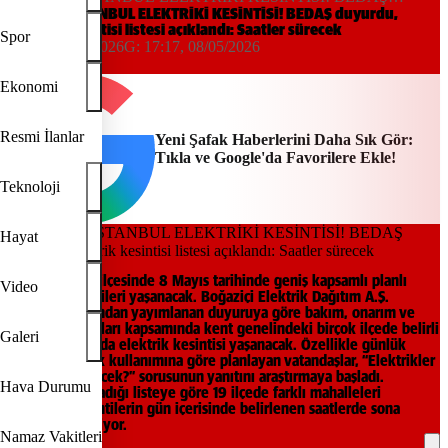
duyurdu, elektrik kesintisi listesi açıklandı: Saatler sürecek
8 MAYIS İSTANBUL ELEKTRİKİ KESİNTİSİ! BEDAŞ duyurdu,
elektrik kesintisi listesi açıklandı: Saatler sürecek
Spor
17:17, 08/05/2026
G:
17:17, 08/05/2026
Yeni Şafak
Ekonomi
Resmi İlanlar
Yeni Şafak Haberlerini Daha Sık Gör:
Tıkla ve Google'da Favorilere Ekle!
Teknoloji
Hayat
İstanbul'un 19 ilçesinde 8 Mayıs tarihinde geniş kapsamlı planlı
Video
elektrik kesintileri yaşanacak. Boğaziçi Elektrik Dağıtım A.Ş.
(BEDAŞ) tarafından yayımlanan duyuruya göre bakım, onarım ve
altyapı çalışmaları kapsamında kent genelindeki birçok ilçede belirli
Galeri
saat aralıklarında elektrik kesintisi yaşanacak. Özellikle günlük
işlerini elektrik kullanımına göre planlayan vatandaşlar, “Elektrikler
ne zaman gelecek?” sorusunun yanıtını araştırmaya başladı.
Hava Durumu
BEDAŞ’ın açıkladığı listeye göre 19 ilçede farklı mahalleleri
kapsayan kesintilerin gün içerisinde belirlenen saatlerde sona
ermesi bekleniyor.
Namaz Vakitleri