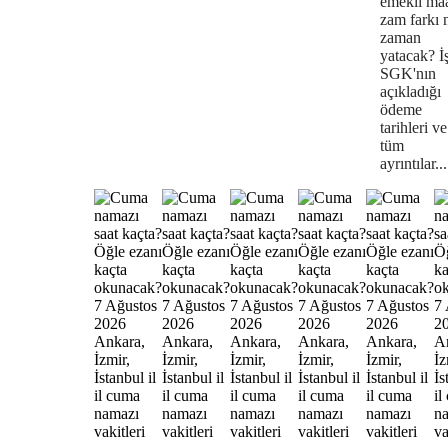
emekli maa
zam farkı 
zaman
yatacak? İ
SGK'nın
açıkladığı
ödeme
tarihleri ve
tüm
ayrıntılar...