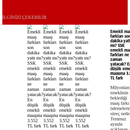
İLGINIZI ÇEKEBILIR
Emekli ma
farkları so
dakika yatt
mı? SSK
emekli ma
farkları ne
zaman
yatacak? E
düşük eme
maaşına 3.
TL fark
Milyonlar
emeklinin
beklediği
maaş farkı
ödemeleri
süreç netleş
Temmuz
ayında
açıklanan