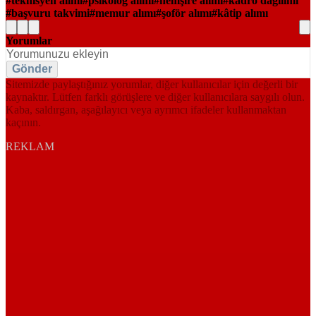
teknisyen alımı
psikolog alımı
hemşire alımı
kadro dağılımı
başvuru takvimi
memur alımı
şoför alımı
kâtip alımı
Yorumlar
Gönder
Sitemizde paylaştığınız yorumlar, diğer kullanıcılar için değerli bir
kaynaktır. Lütfen farklı görüşlere ve diğer kullanıcılara saygılı olun.
Kaba, saldırgan, aşağılayıcı veya ayrımcı ifadeler kullanmaktan
kaçının.
REKLAM