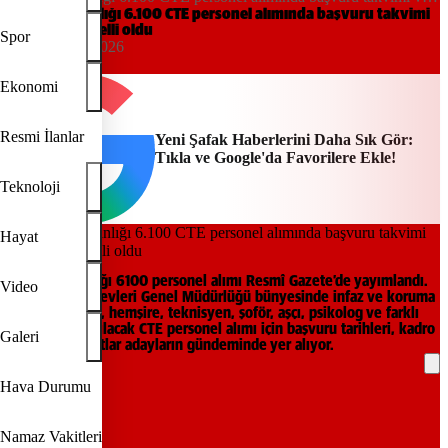
kadrolar belli oldu
Adalet Bakanlığı 6.100 CTE personel alımında başvuru takvimi
ve kadrolar belli oldu
Spor
01:05, 06/06/2026
Yeni Şafak
Ekonomi
Resmi İlanlar
Yeni Şafak Haberlerini Daha Sık Gör:
Tıkla ve Google'da Favorilere Ekle!
Teknoloji
Hayat
Adalet Bakanlığı 6100 personel alımı Resmî Gazete’de yayımlandı.
Video
Ceza ve Tevkifevleri Genel Müdürlüğü bünyesinde infaz ve koruma
memuru, kâtip, hemşire, teknisyen, şoför, aşçı, psikolog ve farklı
branşlarda yapılacak CTE personel alımı için başvuru tarihleri, kadro
Galeri
dağılımı ve şartlar adayların gündeminde yer alıyor.
Hava Durumu
REKLAM
Namaz Vakitleri