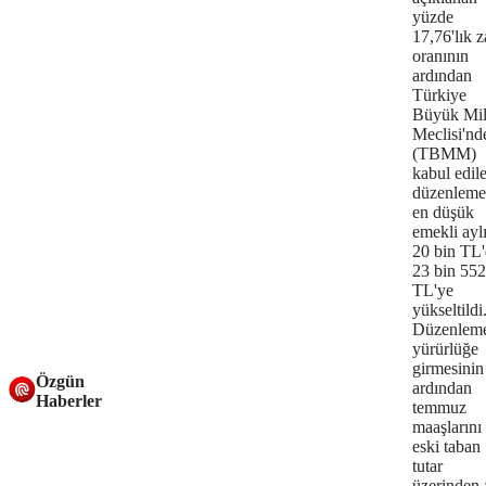
yüzde
17,76'lık 
oranının
ardından
Türkiye
Büyük Mil
Meclisi'nd
(TBMM)
kabul edil
düzenleme
en düşük
emekli ayl
20 bin TL
23 bin 552
TL'ye
yükseltildi
Düzenlem
yürürlüğe
girmesinin
Özgün
ardından
Haberler
temmuz
maaşlarını
eski taban
tutar
üzerinden 