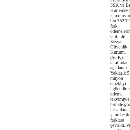
SSK ve B
Kur emekli
için oluşan
bin 552 TL
fark
ödemelerin
tarihi de
Sosyal
Güvenlik
Kurumu
(SGK)
tarafından
açıklandı.
Yaklaşık 5
milyon
emekliyi
ilgilendire
ödeme
takvimiyle
birlikte gö
hesaplara
yatırılacak
farklara
çevrildi. P