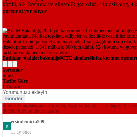
kâtibi, 524 koruma ve güvenlik görevlisi, 410 psikolog, 32
personel yer alıyor.
Başlıklar :
adalet bakanlığı
CTE alımları
infaz koruma memur
Yorumlar
Sırala :
Tarihe Göre
1
Yorum
Gönder
Sitemizde paylaştığınız yorumlar, diğer kullanıcılar için değerli bir ka
ifadeler kullanmaktan kaçının.
ersindemirta509
11 ay önce