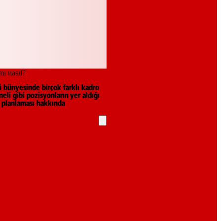
ü bünyesinde birçok farklı kadro
li gibi pozisyonların yer aldığı
o planlaması hakkında