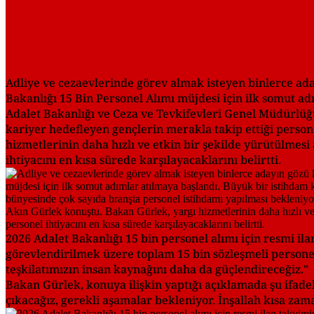
Adliye ve cezaevlerinde görev almak isteyen binlerce ad
Bakanlığı 15 Bin Personel Alımı müjdesi için ilk somut a
Adalet Bakanlığı ve Ceza ve Tevkifevleri Genel Müdürlüğ
kariyer hedefleyen gençlerin merakla takip ettiği person
hizmetlerinin daha hızlı ve etkin bir şekilde yürütülmesi
ihtiyacını en kısa sürede karşılayacaklarını belirtti.
2026 Adalet Bakanlığı 15 bin personel alımı için resmi il
görevlendirilmek üzere toplam 15 bin sözleşmeli personel 
teşkilatımızın insan kaynağını daha da güçlendireceğiz."
Bakan Gürlek, konuya ilişkin yaptığı açıklamada şu ifadele
çıkacağız, gerekli aşamalar bekleniyor. İnşallah kısa za