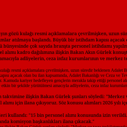
ayın gözü kulağı resmi açıklamalara çevrilmişken, uzun sü
dımlar atılmaya başlandı. Büyük bir istihdam kapısı açacak
ü bünyesinde çok sayıda branşta personel istihdamı yapıl
el alımı kadro dağılımına ilişkin Bakan Akın Gürlek konuş
 amacıyla adliyelerin, ceza infaz kurumlarının ve merkez t
an takvimine ilişkin Bakan Gürlek şunları söyledi: "Merkez 
alımı için ilana çıkıyoruz. Söz konusu alımları 2026 yılı 
ri kullandı: "15 bin personel alımı konusunda izin verildi. 
manda komisyon başkanlıkları ilana çıkacak."