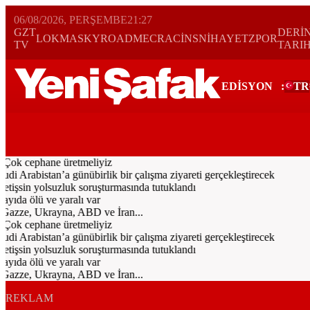
06/08/2026, PERŞEMBE
21:27
GZT
DERİ
LOKMA
SKYROAD
MECRA
CİNS
NİHAYET
ZPOR
TV
TARI
EDİSYON
:
TR
Bugün
Spor
Ekonomi
Gündem
Resmi İlanlar
Galeri
Video
Yazarl
Çok cephane üretmeliyiz
rabistan’a günübirlik bir çalışma ziyareti gerçekleştirecek
işsin yolsuzluk soruşturmasında tutuklandı
ıda ölü ve yaralı var
Gazze, Ukrayna, ABD ve İran...
Çok cephane üretmeliyiz
rabistan’a günübirlik bir çalışma ziyareti gerçekleştirecek
işsin yolsuzluk soruşturmasında tutuklandı
ıda ölü ve yaralı var
Gazze, Ukrayna, ABD ve İran...
REKLAM