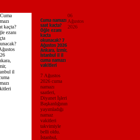
06
Cuma namazı
Ağustos
saat kaçta?
2026
Öğle ezanı
kaçta
okunacak? 7
Ağustos 2026
Ankara, İzmir,
İstanbul il il
cuma namazı
vakitleri
7 Ağustos
2026 cuma
namazı
saatleri,
Diyanet İşleri
Başkanlığının
yayımladığı
namaz
vakitleri
takvimiyle
belli oldu.
İstanbul,