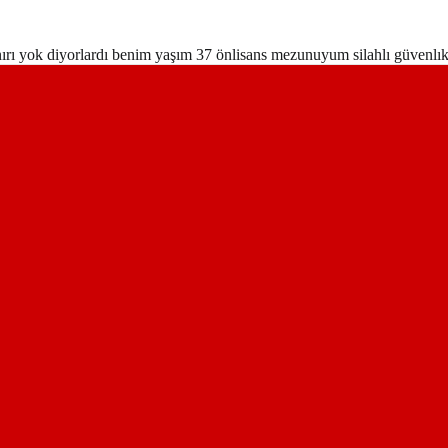
ınırı yok diyorlardı benim yaşım 37 önlisans mezunuyum silahlı güvenlı