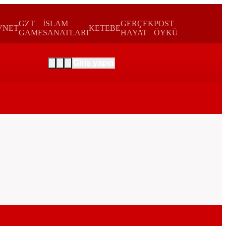
GZT
İSLAM
GERÇEK
POST
VNET
KETEBE
GAME
SANATLARI
HAYAT
ÖYKÜ
Giriş yapın