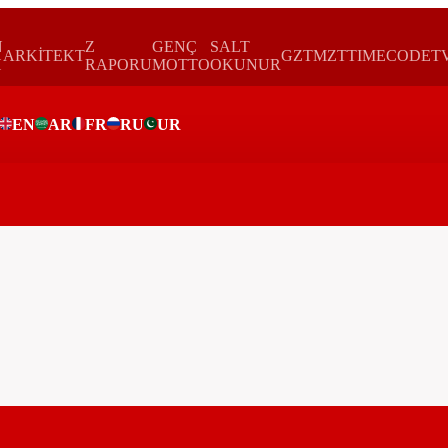
N
Z
GENÇ
SALT
ARKİTEKT
GZTMZT
TIMECODE
T
H
RAPORU
MOTTO
OKUNUR
EN
AR
FR
RU
UR
ar