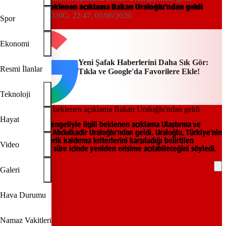
Discord için beklenen açıklama Bakan Uraloğlu'ndan geldi
22:42, 05/06/2026
G:
22:47, 05/06/2026
Spor
Yeni Şafak
Ekonomi
Yeni Şafak Haberlerini Daha Sık Gör:
Resmi İlanlar
Tıkla ve Google'da Favorilere Ekle!
Teknoloji
Hayat
Discord erişim engeliyle ilgili beklenen açıklama Ulaştırma ve
Altyapı Bakanı Abdulkadir Uraloğlu’ndan geldi. Uraloğlu, Türkiye’nin
güvenlik ve içerik kaldırma kriterlerini karşıladığı belirtilen
Video
Discord’un kısa süre içinde yeniden erişime açılabileceğini söyledi.
İşte detaylar.
Galeri
REKLAM
Hava Durumu
Namaz Vakitleri