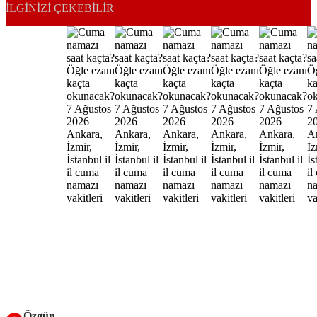
İLGINIZI ÇEKEBILIR
Özgün