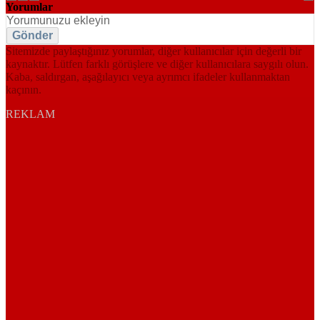
Yorumlar
Gönder
Sitemizde paylaştığınız yorumlar, diğer kullanıcılar için değerli bir
kaynaktır. Lütfen farklı görüşlere ve diğer kullanıcılara saygılı olun.
Kaba, saldırgan, aşağılayıcı veya ayrımcı ifadeler kullanmaktan
kaçının.
REKLAM