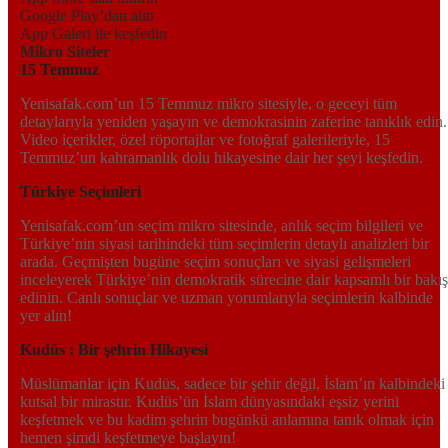
Google Play’dan alın
App Galeri ile keşfedin
Mikro Siteler
15 Temmuz
Yenisafak.com’un 15 Temmuz mikro sitesiyle, o geceyi tüm
detaylarıyla yeniden yaşayın ve demokrasinin zaferine tanıklık edin.
Video içerikler, özel röportajlar ve fotoğraf galerileriyle, 15
Temmuz’un kahramanlık dolu hikayesine dair her şeyi keşfedin.
Türkiye Seçimleri
Yenisafak.com’un seçim mikro sitesinde, anlık seçim bilgileri ve
Türkiye’nin siyasi tarihindeki tüm seçimlerin detaylı analizleri bir
arada. Geçmişten bugüne seçim sonuçları ve siyasi gelişmeleri
inceleyerek Türkiye’nin demokratik sürecine dair kapsamlı bir bakış
edinin. Canlı sonuçlar ve uzman yorumlarıyla seçimlerin kalbinde
yer alın!
Kudüs : Bir şehrin Hikayesi
Müslümanlar için Kudüs, sadece bir şehir değil, İslam’ın kalbindeki
kutsal bir mirastır. Kudüs’ün İslam dünyasındaki eşsiz yerini
keşfetmek ve bu kadim şehrin bugünkü anlamına tanık olmak için
hemen şimdi keşfetmeye başlayın!