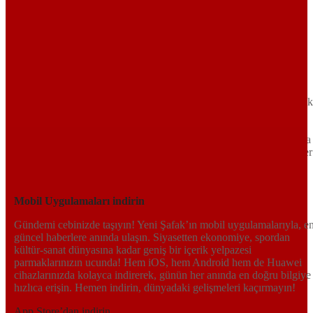
Sayfa Sonu
TR
EN
AR
FR
RU
UR
Türkiye’nin Birikimi. Uluslararası Medya Grubu.
Türkiye’nin gündemini belirleyen haber kaynağına hoş geldiniz!
Tarafsız, dinamik ve derinlemesine habercilik anlayışıyla Yeni Şafak
okuyucularına güncel gelişmelerin ötesinde bir deneyim sunuyor.
Siyaset ve ekonomiden kültür-sanat ve spor dünyasına kadar geniş
bir yelpazede sunduğu haberlerle, hem Türkiye’de hem de dünyada
neler olup bittiğini anında öğrenin. Dijital platformlarıyla her an, her
yerden en doğru bilgiye ulaşın; Yeni Şafak’la gündemi yakalayın!
Sosyal medyada bizi takip edin
Mobil Uygulamaları indirin
Gündemi cebinizde taşıyın! Yeni Şafak’ın mobil uygulamalarıyla, e
güncel haberlere anında ulaşın. Siyasetten ekonomiye, spordan
kültür-sanat dünyasına kadar geniş bir içerik yelpazesi
parmaklarınızın ucunda! Hem iOS, hem Android hem de Huawei
cihazlarınızda kolayca indirerek, günün her anında en doğru bilgiye
hızlıca erişin. Hemen indirin, dünyadaki gelişmeleri kaçırmayın!
App Store’dan indirin