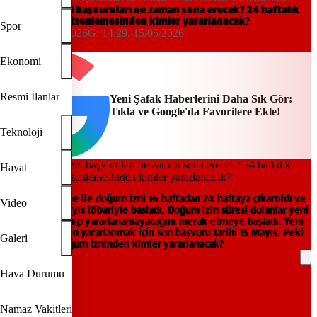
doğum izni düzenlemesinden kimler yararlanacak?
Ek doğum izni başvuruları ne zaman sona erecek? 24 haftalık
doğum izni düzenlemesinden kimler yararlanacak?
Spor
14:29, 15/05/2026
G:
14:29, 15/05/2026
Yeni Şafak
Ekonomi
Resmi İlanlar
Yeni Şafak Haberlerini Daha Sık Gör:
Tıkla ve Google'da Favorilere Ekle!
Teknoloji
Hayat
Yeni düzenleme ile doğum izni 16 haftadan 24 haftaya çıkartıldı ve
Video
uygulama 1 Mayıs itibariyle başladı. Doğum izin süresi dolanlar yeni
haktan yararlanıp yararlanamayacağını merak etmeye başladı. Yeni
doğum izninden yararlanmak için son başvuru tarihi 15 Mayıs. Peki
Galeri
24 haftalık doğum izninden kimler yararlanacak?
Hava Durumu
REKLAM
Namaz Vakitleri