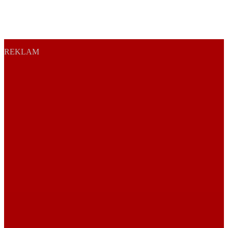
REKLAM
Sayfa Sonu
TR
EN
AR
FR
RU
UR
Türkiye’nin Birikimi. Uluslararası Medya Grubu.