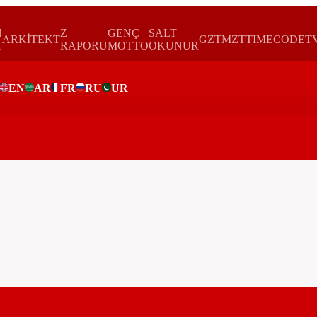
N
Z
GENÇ
SALT
ARKİTEKT
GZTMZT
TIMECODE
T
H
RAPORU
MOTTO
OKUNUR
EN
AR
FR
RU
UR
ar