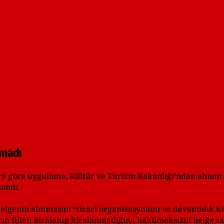
lmadı
ere göre uygulama, Kültür ve Turizm Bakanlığı’ndan alına
andı.
belgenin alınmasını “ticari organizasyonun ve devamlılık ka
rın fiilen kiralanıp kiralanmadığına bakılmaksızın belge sa