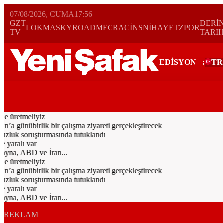
07/08/2026, CUMA
17:56
GZT
DERİ
LOKMA
SKYROAD
MECRA
CİNS
NİHAYET
ZPOR
TV
TARI
EDİSYON
:
TR
Bugün
Spor
Ekonomi
Gündem
Resmi İlanlar
Galeri
Video
Yazarl
 üretmeliyiz
günübirlik bir çalışma ziyareti gerçekleştirecek
zluk soruşturmasında tutuklandı
yaralı var
yna, ABD ve İran...
 üretmeliyiz
günübirlik bir çalışma ziyareti gerçekleştirecek
zluk soruşturmasında tutuklandı
yaralı var
yna, ABD ve İran...
REKLAM