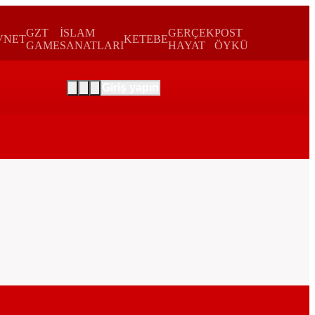
GZT
İSLAM
GERÇEK
POST
VNET
KETEBE
GAME
SANATLARI
HAYAT
ÖYKÜ
Giriş yapın