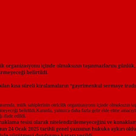
lik organizasyonu içinde olmaksızın taşınmazlarını günlük, 
irmeyeceği belirtildi.
ılan kısa süreli kiralamaların “gayrimenkul sermaye iradı”
klama tesisi olarak nitelendirilemeyeceğini ve konaklama
’nın 24 Ocak 2025 tarihli genel yazısının hukuka aykırı ol
iğiyle yürütmeyi durdurma kararı verildi.