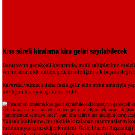
Kısa süreli kiralama kira geliri sayılabilecek
Danıştay’ın gerekçeli kararında, mülk sahiplerinin otelci
vermesinin elde edilen gelirin niteliğini tek başına değişt
Kararda, yalnızca daha fazla gelir elde etme amacıyla yap
niteliğini koruyacağı ifade edildi.
Yüksek Mahkeme, bu şekilde kiralanan taşınmazların kona
tutulamayacağını değerlendirdi. Gelir İdaresi Başkanlığı
telafisi güç zararlar doğurabileceği gerekçesiyle oy birl