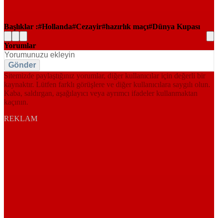
Başlıklar :
Hollanda
Cezayir
hazırlık maçı
Dünya Kupası
Yorumlar
Gönder
Sitemizde paylaştığınız yorumlar, diğer kullanıcılar için değerli bir
kaynaktır. Lütfen farklı görüşlere ve diğer kullanıcılara saygılı olun.
Kaba, saldırgan, aşağılayıcı veya ayrımcı ifadeler kullanmaktan
kaçının.
REKLAM