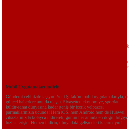
Sayfa Sonu
TR
EN
AR
FR
RU
UR
Türkiye’nin Birikimi. Uluslararası Medya Grubu.
Türkiye’nin gündemini belirleyen haber kaynağına hoş geldiniz!
Tarafsız, dinamik ve derinlemesine habercilik anlayışıyla Yeni Şafak
okuyucularına güncel gelişmelerin ötesinde bir deneyim sunuyor.
Siyaset ve ekonomiden kültür-sanat ve spor dünyasına kadar geniş
bir yelpazede sunduğu haberlerle, hem Türkiye’de hem de dünyada
neler olup bittiğini anında öğrenin. Dijital platformlarıyla her an, her
yerden en doğru bilgiye ulaşın; Yeni Şafak’la gündemi yakalayın!
Sosyal medyada bizi takip edin
Mobil Uygulamaları indirin
Gündemi cebinizde taşıyın! Yeni Şafak’ın mobil uygulamalarıyla, e
güncel haberlere anında ulaşın. Siyasetten ekonomiye, spordan
kültür-sanat dünyasına kadar geniş bir içerik yelpazesi
parmaklarınızın ucunda! Hem iOS, hem Android hem de Huawei
cihazlarınızda kolayca indirerek, günün her anında en doğru bilgiye
hızlıca erişin. Hemen indirin, dünyadaki gelişmeleri kaçırmayın!