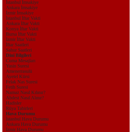
İstanbul İmsakiye
Ankara İmsakiye
İzmir İmsakiye
İstanbul İftar Vakti
Ankara İftar Vakti
Konya İftar Vakti
Bursa İftar Vakti
İzmir İftar Vakti
İftar Saatleri
Sahur Saatleri
Dini Bilgileri
Cuma Mesajları
Yasin Suresi
Amenerrasulü
Ayetel Kürsi
Felak Nas Suresi
Fetih Suresi
Namaz Nasıl Kılınır?
Abdest Nasıl Alınır?
Hadisler
Rüya Tabirleri
Hava Durumu
İstanbul Hava Durumu
Ankara Hava Durumu
İzmir Hava Durumu