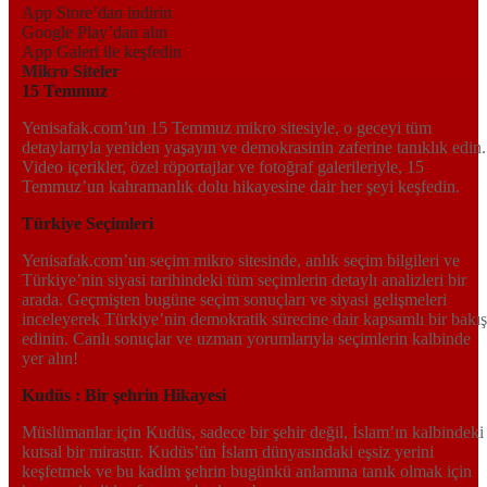
App Store’dan indirin
Google Play’dan alın
App Galeri ile keşfedin
Mikro Siteler
15 Temmuz
Yenisafak.com’un 15 Temmuz mikro sitesiyle, o geceyi tüm
detaylarıyla yeniden yaşayın ve demokrasinin zaferine tanıklık edin.
Video içerikler, özel röportajlar ve fotoğraf galerileriyle, 15
Temmuz’un kahramanlık dolu hikayesine dair her şeyi keşfedin.
Türkiye Seçimleri
Yenisafak.com’un seçim mikro sitesinde, anlık seçim bilgileri ve
Türkiye’nin siyasi tarihindeki tüm seçimlerin detaylı analizleri bir
arada. Geçmişten bugüne seçim sonuçları ve siyasi gelişmeleri
inceleyerek Türkiye’nin demokratik sürecine dair kapsamlı bir bakış
edinin. Canlı sonuçlar ve uzman yorumlarıyla seçimlerin kalbinde
yer alın!
Kudüs : Bir şehrin Hikayesi
Müslümanlar için Kudüs, sadece bir şehir değil, İslam’ın kalbindeki
kutsal bir mirastır. Kudüs’ün İslam dünyasındaki eşsiz yerini
keşfetmek ve bu kadim şehrin bugünkü anlamına tanık olmak için