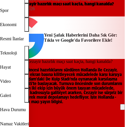
Hollanda - Cezayir hazırlık maçı saat kaçta, hangi kanalda?
11:44, 03/06/2026
Spor
Yeni Şafak
Ekonomi
Yeni Şafak Haberlerini Daha Sık Gör:
Resmi İlanlar
Tıkla ve Google'da Favorilere Ekle!
Teknoloji
Hayat
Dünya Kupası öncesi hazırlıklarını sürdüren Hollanda ile Cezayir,
futbolseverleri ekran başına kilitleyecek mücadelede karşı karşıya
geliyor. Rotterdam'daki De Kuip Stadı'nda oynanacak karşılaşma
Video
bugün saat 21.45'te başlayacak. Turnuva öncesinde son durumlarını
görmek isteyen iki ekip için büyük önem taşıyan mücadelede,
Hollanda güçlü kadrosuyla galibiyet ararken, Cezayir ise sürpriz bir
Galeri
sonuç elde ederek moral depolamayı hedefliyor. İşte Hollanda -
Cezayir hazırlık maçı yayın bilgisi.
Hava Durumu
REKLAM
Namaz Vakitleri