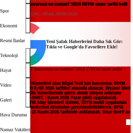
oldu
KPSS DHBT başvurusu ne zaman? 2026 ÖSYM sınav tarihi belli
oldu
Spor
09:42, 06/08/2026
G:
09:44, 06/08/2026
Yeni Şafak
Ekonomi
Resmi İlanlar
Yeni Şafak Haberlerini Daha Sık Gör:
Tıkla ve Google'da Favorilere Ekle!
Teknoloji
Hayat
2026 KPSS Din Hizmetleri Alan Bilgisi Testi için başvurular, ÖSYM
Video
tarafından 22-30 Eylül 2026 tarihleri arasında alınacak. Diyanet İşleri
Başkanlığında din hizmetlerinde görev almak isteyen adayların
katılacağı 2026-DHBT, 1 Kasım 2026 Pazar günü uygulanacak.
Galeri
Başvurular, ÖSYM Aday İşlemleri Sistemi, ÖSYM mobil uygulaması
veya başvuru merkezleri üzerinden gerçekleştirilebilecek. KPSS
DHBT sonuçları 25 Kasım 2026 tarihinde açıklanacak. Sınav ücreti de
Hava Durumu
açıklandı.
Namaz Vakitleri
REKLAM