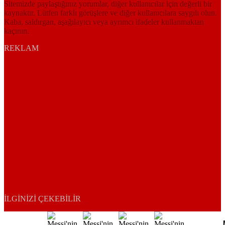
Sitemizde paylaştığınız yorumlar, diğer kullanıcılar için değerli bir
kaynaktır. Lütfen farklı görüşlere ve diğer kullanıcılara saygılı olun.
Kaba, saldırgan, aşağılayıcı veya ayrımcı ifadeler kullanmaktan
kaçının.
REKLAM
İLGINIZI ÇEKEBILIR