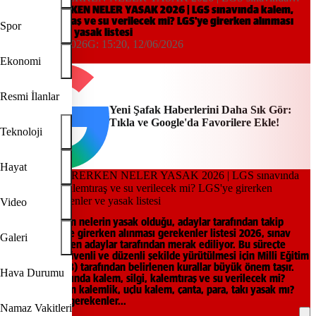
kalem, silgi, kalemtıraş ve su verilecek mi? LGS'ye girerken
LGS'YE GİRERKEN NELER YASAK 2026 | LGS sınavında kalem,
silgi, kalemtıraş ve su verilecek mi? LGS'ye girerken alınması
alınması gerekenler ve yasak listesi
Spor
gerekenler ve yasak listesi
15:20, 12/06/2026
G:
15:20, 12/06/2026
Yeni Şafak
Ekonomi
Resmi İlanlar
Yeni Şafak Haberlerini Daha Sık Gör:
Tıkla ve Google'da Favorilere Ekle!
Teknoloji
Hayat
Video
LGS'ye girerken nelerin yasak olduğu, adaylar tarafından takip
ediliyor. LGS'ye girerken alınması gerekenler listesi 2026, sınav
Galeri
günü yaklaşırken adaylar tarafından merak ediliyor. Bu süreçte
sınavın adil, güvenli ve düzenli şekilde yürütülmesi için Milli Eğitim
Bakanlığı (MEB) tarafından belirlenen kurallar büyük önem taşır.
Hava Durumu
Peki LGS sınavında kalem, silgi, kalemtıraş ve su verilecek mi?
LGS'ye girerken kalemlik, uçlu kalem, çanta, para, takı yasak mı?
İşte sınav için gerekenler...
Namaz Vakitleri