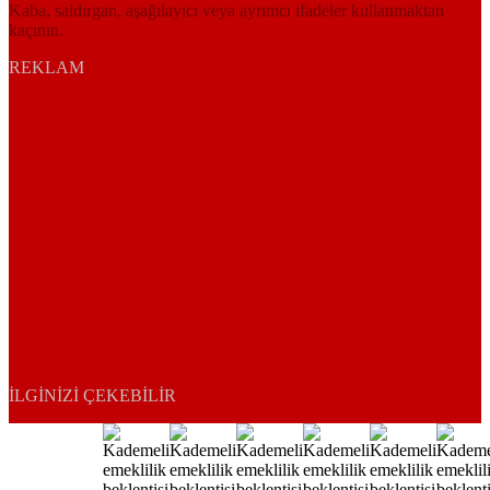
Kaba, saldırgan, aşağılayıcı veya ayrımcı ifadeler kullanmaktan
kaçının.
REKLAM
İLGINIZI ÇEKEBILIR