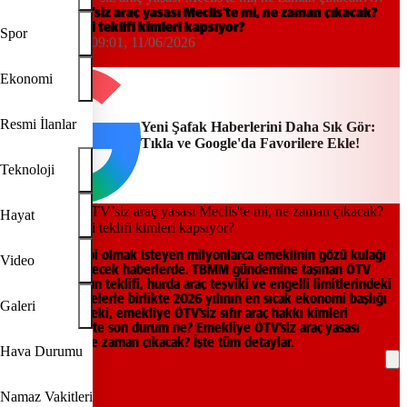
ÖTV muafiyeti teklifi kimleri kapsıyor?
Emekliye ÖTV’siz araç yasası Meclis'te mi, ne zaman çıkacak?
ÖTV muafiyeti teklifi kimleri kapsıyor?
Spor
Tuğba Güner
09:01, 11/06/2026
Yeni Şafak
Ekonomi
Resmi İlanlar
Yeni Şafak Haberlerini Daha Sık Gör:
Tıkla ve Google'da Favorilere Ekle!
Teknoloji
Hayat
Otomobil sahibi olmak isteyen milyonlarca emeklinin gözü kulağı
Video
Ankara’dan gelecek haberlerde. TBMM gündemine taşınan ÖTV
muafiyeti kanun teklifi, hurda araç teşviki ve engelli limitlerindeki
son güncellemelerle birlikte 2026 yılının en sıcak ekonomi başlığı
Galeri
haline geldi. Peki, emekliye ÖTV’siz sıfır araç hakkı kimleri
kapsıyor, süreçte son durum ne? Emekliye ÖTV’siz araç yasası
Meclis'te mi, ne zaman çıkacak? İşte tüm detaylar.
Hava Durumu
REKLAM
Namaz Vakitleri