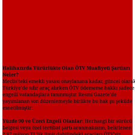
Halihazırda Yürürlükte Olan ÖTV Muafiyeti Şartları
Neler?
Meclis'teki emekli yasası onaylanana kadar, güncel olara
Türkiye'de sıfır araç alırken ÖTV ödememe hakkı sadece
engelli vatandaşlara tanınmıştır. Resmi Gazete'de
yayımlanan son düzenlemeyle birlikte bu hak şu şekilde
esnetilmiştir:
Yüzde 90 ve Üzeri Engeli Olanlar:
Herhangi bir sürücü
belgesi veya özel tertibat şartı aranmaksızın, belirlenen
2,87 milyon TL'lik limit dahilindeki araçları ÖTV'siz