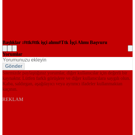
Başlıklar :
ttk
ttk işçi alımı
Ttk İşçi Alımı Başvuru
Yorumlar
Gönder
Sitemizde paylaştığınız yorumlar, diğer kullanıcılar için değerli bir
kaynaktır. Lütfen farklı görüşlere ve diğer kullanıcılara saygılı olun.
Kaba, saldırgan, aşağılayıcı veya ayrımcı ifadeler kullanmaktan
kaçının.
REKLAM