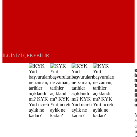
İLGINIZI ÇEKEBILIR
K
b
n
t
a
K
ü
n
s
a
ü
y