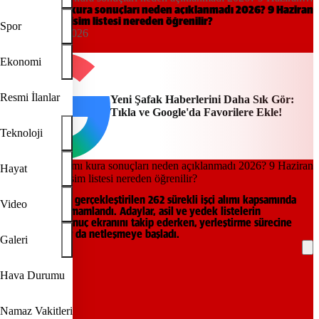
asil ve yedek isim listesi nereden öğrenilir?
TTK işçi alımı kura sonuçları neden açıklanmadı 2026? 9 Haziran
asil ve yedek isim listesi nereden öğrenilir?
Spor
14:34, 09/06/2026
Yeni Şafak
Ekonomi
Resmi İlanlar
Yeni Şafak Haberlerini Daha Sık Gör:
Tıkla ve Google'da Favorilere Ekle!
Teknoloji
Hayat
TTK tarafından gerçekleştirilen 262 sürekli işçi alımı kapsamında
Video
kura çekimi tamamlandı. Adaylar, asil ve yedek listelerin
açıklanacağı sonuç ekranını takip ederken, yerleştirme sürecine
ilişkin detaylar da netleşmeye başladı.
Galeri
REKLAM
Hava Durumu
Namaz Vakitleri