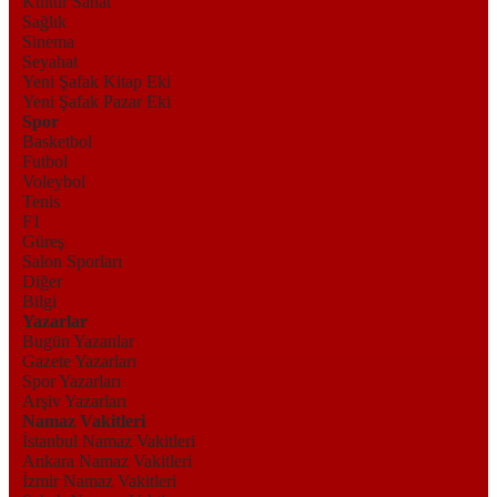
Kültür Sanat
Sağlık
Sinema
Seyahat
Yeni Şafak Kitap Eki
Yeni Şafak Pazar Eki
Spor
Basketbol
Futbol
Voleybol
Tenis
F1
Güreş
Salon Sporları
Diğer
Bilgi
Yazarlar
Bugün Yazanlar
Gazete Yazarları
Spor Yazarları
Arşiv Yazarları
Namaz Vakitleri
İstanbul Namaz Vakitleri
Ankara Namaz Vakitleri
İzmir Namaz Vakitleri