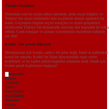
Türkiye Seçimleri
Yenisafak.com’un seçim mikro sitesinde, anlık seçim bilgileri ve
Türkiye’nin siyasi tarihindeki tüm seçimlerin detaylı analizleri bir
arada. Geçmişten bugüne seçim sonuçları ve siyasi gelişmeleri
inceleyerek Türkiye’nin demokratik sürecine dair kapsamlı bir bakış
edinin. Canlı sonuçlar ve uzman yorumlarıyla seçimlerin kalbinde
yer alın!
Kudüs : Bir şehrin Hikayesi
Müslümanlar için Kudüs, sadece bir şehir değil, İslam’ın kalbindeki
kutsal bir mirastır. Kudüs’ün İslam dünyasındaki eşsiz yerini
keşfetmek ve bu kadim şehrin bugünkü anlamına tanık olmak için
hemen şimdi keşfetmeye başlayın!
Kategoriler
Bugün
Gündem
Video
Foto Galeri
Son Dakika
Haberler
Dünya
Ortadoğu