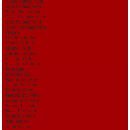
Sabah Namazı Vakti
Öğle Namazı Vakti
İkindi Namazı Vakti
Akşam Namazı Vakti
Yatsı Namazı Vakti
Teravih Namazı Vakti
Özgün
Özgün Haberler
Yemek Tarifleri
Hotmail Giriş
Çarpım Tablosu
Instagram Silme
Instagram Dondurma
Ramazan
İmsakiye 2024
İstanbul İmsakiye
Ankara İmsakiye
İzmir İmsakiye
İstanbul İftar Vakti
Ankara İftar Vakti
Konya İftar Vakti
Bursa İftar Vakti
İzmir İftar Vakti
İftar Saatleri
Sahur Saatleri