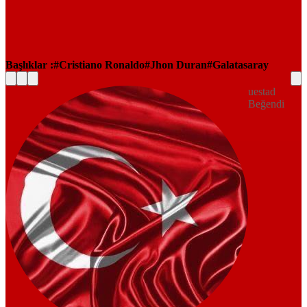
Başlıklar :
Cristiano Ronaldo
Jhon Duran
Galatasaray
uestad
Beğendi