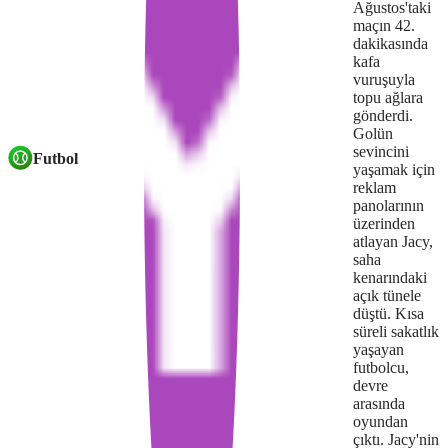
Ağustos'taki
maçın 42.
failed
dakikasında
or
kafa
vuruşuyla
because
topu ağlara
gönderdi.
the
Golün
sevincini
Futbol
format
yaşamak için
reklam
is
panolarının
üzerinden
not
atlayan Jacy,
supported.
saha
kenarındaki
açık tünele
düştü. Kısa
süreli sakatlık
yaşayan
futbolcu,
devre
arasında
oyundan
çıktı. Jacy'nin