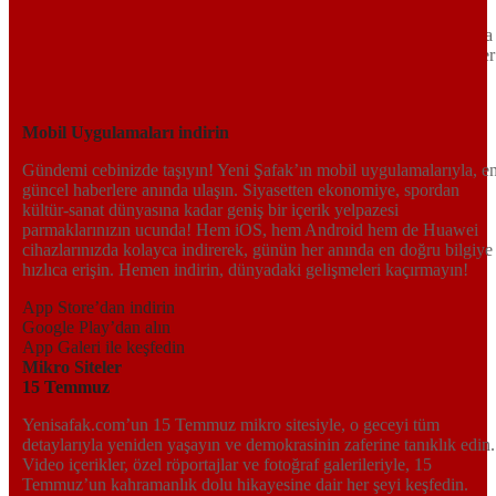
Siyaset ve ekonomiden kültür-sanat ve spor dünyasına kadar geniş
bir yelpazede sunduğu haberlerle, hem Türkiye’de hem de dünyada
neler olup bittiğini anında öğrenin. Dijital platformlarıyla her an, her
yerden en doğru bilgiye ulaşın; Yeni Şafak’la gündemi yakalayın!
Sosyal medyada bizi takip edin
Mobil Uygulamaları indirin
Gündemi cebinizde taşıyın! Yeni Şafak’ın mobil uygulamalarıyla, e
güncel haberlere anında ulaşın. Siyasetten ekonomiye, spordan
kültür-sanat dünyasına kadar geniş bir içerik yelpazesi
parmaklarınızın ucunda! Hem iOS, hem Android hem de Huawei
cihazlarınızda kolayca indirerek, günün her anında en doğru bilgiye
hızlıca erişin. Hemen indirin, dünyadaki gelişmeleri kaçırmayın!
App Store’dan indirin
Google Play’dan alın
App Galeri ile keşfedin
Mikro Siteler
15 Temmuz
Yenisafak.com’un 15 Temmuz mikro sitesiyle, o geceyi tüm
detaylarıyla yeniden yaşayın ve demokrasinin zaferine tanıklık edin.
Video içerikler, özel röportajlar ve fotoğraf galerileriyle, 15
Temmuz’un kahramanlık dolu hikayesine dair her şeyi keşfedin.