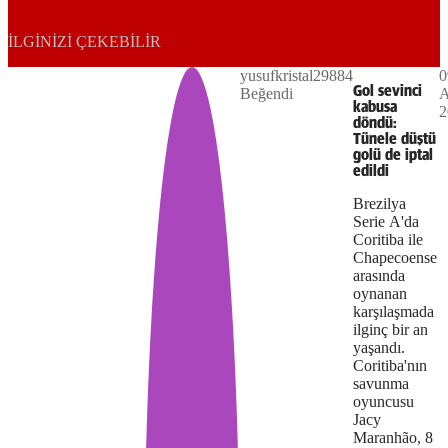
Play
İLGINIZI ÇEKEBILIR
yusufkristal29884
0
The
This is
Gol sevinci
Beğendi
A
Video
a modal
kabusa
2
media
window.
döndü:
Tünele düştü
could
golü de iptal
edildi
not
Brezilya
be
Serie A'da
Coritiba ile
loaded,
Chapecoense
arasında
either
oynanan
because
karşılaşmada
ilginç bir an
the
yaşandı.
Coritiba'nın
server
savunma
oyuncusu
or
Jacy
Maranhão, 8
network