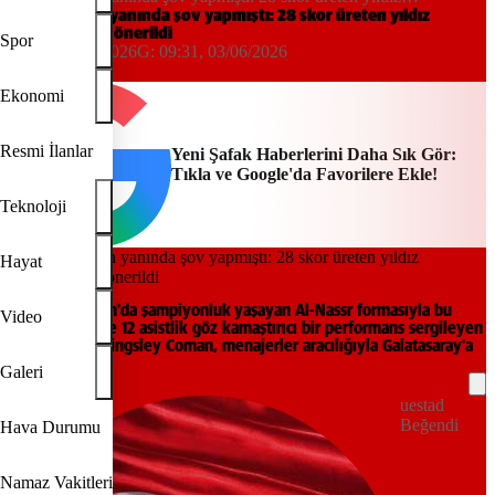
Galatasaray'a önerildi
Ronaldo'nun yanında şov yapmıştı: 28 skor üreten yıldız
Galatasaray'a önerildi
Spor
09:24, 03/06/2026
G:
09:31, 03/06/2026
Yeni Şafak
Ekonomi
Resmi İlanlar
Yeni Şafak Haberlerini Daha Sık Gör:
Tıkla ve Google'da Favorilere Ekle!
Teknoloji
Hayat
Suudi Arabistan'da şampiyonluk yaşayan Al-Nassr formasıyla bu
Video
sezon 16 gol ve 12 asistlik göz kamaştırıcı bir performans sergileyen
29 yaşındaki Kingsley Coman, menajerler aracılığıyla Galatasaray'a
teklif edildi.
Galeri
uestad
Beğendi
Hava Durumu
Namaz Vakitleri