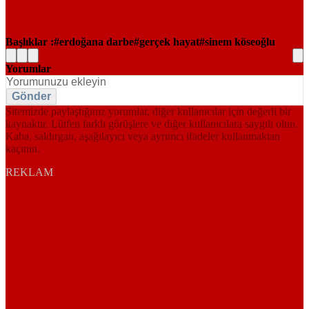
Başlıklar :
erdoğana darbe
gerçek hayat
sinem köseoğlu
Yorumlar
Gönder
Sitemizde paylaştığınız yorumlar, diğer kullanıcılar için değerli bir
kaynaktır. Lütfen farklı görüşlere ve diğer kullanıcılara saygılı olun.
Kaba, saldırgan, aşağılayıcı veya ayrımcı ifadeler kullanmaktan
kaçının.
REKLAM