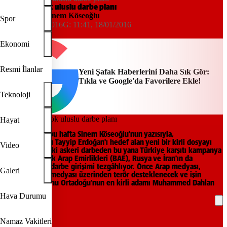
Erdoğan'a çok uluslu darbe planı
Yeni Şafak
,
Sinem Köseoğlu
Spor
10:09, 18/01/2016
G:
11:41, 18/01/2016
Gerçek Hayat
Ekonomi
Resmi İlanlar
Yeni Şafak Haberlerini Daha Sık Gör:
Tıkla ve Google'da Favorilere Ekle!
Teknoloji
Hayat
Gerçek Hayat bu hafta Sinem Köseoğlu'nun yazısıyla,
Cumhurbaşkanı Tayyip Erdoğan'ı hedef alan yeni bir kirli dosyayı
Video
açıyor. Mısır'daki askeri darbeden bu yana Türkiye karşıtı kampan­ya
yürüten Birleşik Arap Emirlikleri (BAE), Rusya ve İran'ın da
desteğiyle bir darbe girişimi tezgâhlıyor. Önce Arap medyası,
Galeri
ardından Türk medyası üze­rinden terör desteklenecek ve işin
organizasyonunu Ortadoğu'nun en kirli adamı Muhammed Dahlan
yürütecek.
Hava Durumu
REKLAM
Namaz Vakitleri