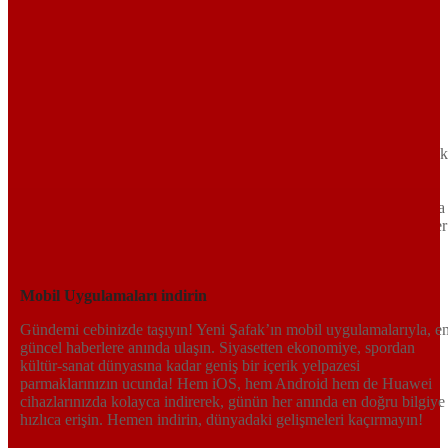
Sayfa Sonu
TR
EN
AR
FR
RU
UR
Türkiye’nin Birikimi. Uluslararası Medya Grubu.
Türkiye’nin gündemini belirleyen haber kaynağına hoş geldiniz!
Tarafsız, dinamik ve derinlemesine habercilik anlayışıyla Yeni Şafak
okuyucularına güncel gelişmelerin ötesinde bir deneyim sunuyor.
Siyaset ve ekonomiden kültür-sanat ve spor dünyasına kadar geniş
bir yelpazede sunduğu haberlerle, hem Türkiye’de hem de dünyada
neler olup bittiğini anında öğrenin. Dijital platformlarıyla her an, her
yerden en doğru bilgiye ulaşın; Yeni Şafak’la gündemi yakalayın!
Sosyal medyada bizi takip edin
Mobil Uygulamaları indirin
Gündemi cebinizde taşıyın! Yeni Şafak’ın mobil uygulamalarıyla, e
güncel haberlere anında ulaşın. Siyasetten ekonomiye, spordan
kültür-sanat dünyasına kadar geniş bir içerik yelpazesi
parmaklarınızın ucunda! Hem iOS, hem Android hem de Huawei
cihazlarınızda kolayca indirerek, günün her anında en doğru bilgiye
hızlıca erişin. Hemen indirin, dünyadaki gelişmeleri kaçırmayın!