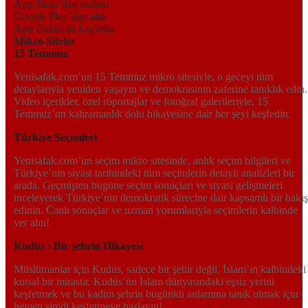
App Store’dan indirin
Google Play’dan alın
App Galeri ile keşfedin
Mikro Siteler
15 Temmuz
Yenisafak.com’un 15 Temmuz mikro sitesiyle, o geceyi tüm
detaylarıyla yeniden yaşayın ve demokrasinin zaferine tanıklık edin.
Video içerikler, özel röportajlar ve fotoğraf galerileriyle, 15
Temmuz’un kahramanlık dolu hikayesine dair her şeyi keşfedin.
Türkiye Seçimleri
Yenisafak.com’un seçim mikro sitesinde, anlık seçim bilgileri ve
Türkiye’nin siyasi tarihindeki tüm seçimlerin detaylı analizleri bir
arada. Geçmişten bugüne seçim sonuçları ve siyasi gelişmeleri
inceleyerek Türkiye’nin demokratik sürecine dair kapsamlı bir bakış
edinin. Canlı sonuçlar ve uzman yorumlarıyla seçimlerin kalbinde
yer alın!
Kudüs : Bir şehrin Hikayesi
Müslümanlar için Kudüs, sadece bir şehir değil, İslam’ın kalbindeki
kutsal bir mirastır. Kudüs’ün İslam dünyasındaki eşsiz yerini
keşfetmek ve bu kadim şehrin bugünkü anlamına tanık olmak için
hemen şimdi keşfetmeye başlayın!