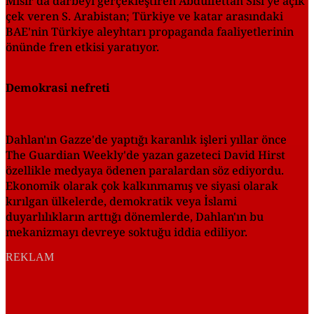
Mısır'da darbeyi gerçekleştiren Abdülfettah Sisi'ye açık
çek veren S. Arabistan; Türkiye ve katar arasındaki
BAE'nin Türkiye aleyhtarı propaganda faaliyetlerinin
önünde fren etkisi yaratı­yor.
Demokrasi nefreti
Dahlan'ın Gazze'de yaptığı karanlık işleri yıllar önce
The Guardian Weekly'de yazan gazeteci David Hirst
özellikle medyaya ödenen paralardan söz ediyordu.
Ekonomik olarak çok kalkınmamış ve siyasi olarak
kırılgan ülkelerde, demokratik veya İslami
duyarlılıkların arttığı dönemlerde, Dahlan'ın bu
mekanizmayı devreye soktuğu iddia ediliyor.
REKLAM