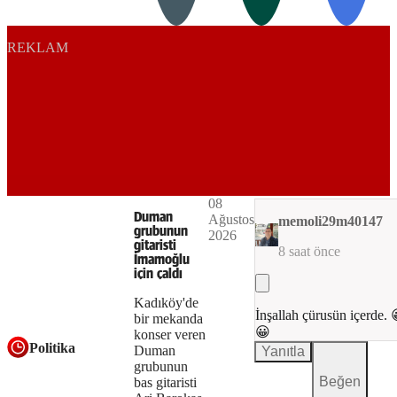
format
is
REKLAM
not
supported.
Play
08
The
This is
Duman
Ağustos
memoli29m40147
Video
a modal
grubunun
2026
media
window.
gitaristi
8 saat önce
İmamoğlu
could
için çaldı
not
Kadıköy'de
İnşallah çürusün içerde.
bir mekanda
be
😀
konser veren
Politika
Duman
Yanıtla
loaded,
grubunun
Beğen
either
bas gitaristi