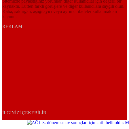
Sitemizde paylaştığınız yorumlar, diğer kullanıcılar için değerli bir
kaynaktır. Lütfen farklı görüşlere ve diğer kullanıcılara saygılı olun.
Kaba, saldırgan, aşağılayıcı veya ayrımcı ifadeler kullanmaktan
kaçının.
REKLAM
İLGINIZI ÇEKEBILIR