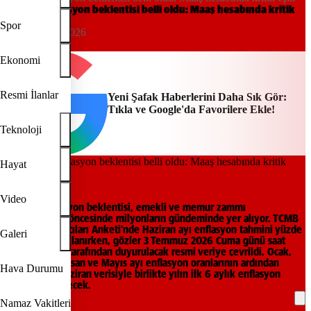
Haziran enflasyon beklentisi belli oldu: Maaş hesabında kritik
eşik
Spor
23:27, 10/06/2026
Yeni Şafak
Ekonomi
Resmi İlanlar
Yeni Şafak Haberlerini Daha Sık Gör:
Tıkla ve Google'da Favorilere Ekle!
Teknoloji
Hayat
s
Video
Haziran enflasyon beklentisi, emekli ve memur zammı
hesaplamaları öncesinde milyonların gündeminde yer alıyor. TCMB
Piyasa Katılımcıları Anketi’nde Haziran ayı enflasyon tahmini yüzde
Galeri
1,52 olarak açıklanırken, gözler 3 Temmuz 2026 Cuma günü saat
10.00’da TÜİK tarafından duyurulacak resmi veriye çevrildi. Ocak,
Şubat, Mart, Nisan ve Mayıs ayı enflasyon oranlarının ardından
Hava Durumu
açıklanacak Haziran verisiyle birlikte yılın ilk 6 aylık enflasyon
tablosu netleşecek.
Namaz Vakitleri