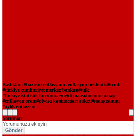
Başlıklar :
haziran enflasyonu
enflasyon beklentisi
tcmb
türkiye cumhuriyet merkez bankası
tüi̇k
türkiye i̇statistik kurumu
emekli maaşı
memur maaşı
enflasyon oranı
piyasa katılımcıları anketi
maaş zammı
aylık enflasyon
Yorumlar
Gönder