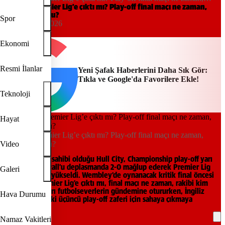
rakibi kim oldu?
Hull City Premier Lig’e çıktı mı? Play-off final maçı ne zaman,
rakibi kim oldu?
Spor
00:27, 12/05/2026
Yeni Şafak
Ekonomi
Resmi İlanlar
Yeni Şafak Haberlerini Daha Sık Gör:
Tıkla ve Google'da Favorilere Ekle!
Teknoloji
Hayat
Hull City Premier Lig’e çıktı mı? Play-off final maçı ne zaman,
rakibi kim oldu?
Video
Acun Ilıcalı’nın sahibi olduğu Hull City, Championship play-off yarı
finalinde Millwall’u deplasmanda 2-0 mağlup ederek Premier Lig
Galeri
yolunda finale yükseldi. Wembley’de oynanacak kritik final öncesi
“Hull City Premier Lig’e çıktı mı, final maçı ne zaman, rakibi kim
olacak?” soruları futbolseverlerin gündemine otururken, İngiliz
Hava Durumu
ekibi tarihindeki üçüncü play-off zaferi için sahaya çıkmaya
hazırlanıyor.
Namaz Vakitleri