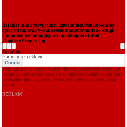
Başlıklar :
hull city
premier lig
acun ilıcalı
championship
play-off
millwall
wembley
southampton
middlesbrough
mohamed belloumi
play-off finali
i̇ngiltere futbol
İngiltere Premier Lig
Yorumlar
Gönder
Sitemizde paylaştığınız yorumlar, diğer kullanıcılar için değerli bir
kaynaktır. Lütfen farklı görüşlere ve diğer kullanıcılara saygılı olun.
Kaba, saldırgan, aşağılayıcı veya ayrımcı ifadeler kullanmaktan
kaçının.
REKLAM