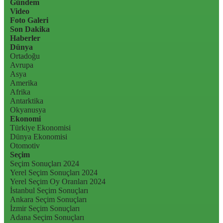
Gündem
Video
Foto Galeri
Son Dakika
Haberler
Dünya
Ortadoğu
Avrupa
Asya
Amerika
Afrika
Antarktika
Okyanusya
Ekonomi
Türkiye Ekonomisi
Dünya Ekonomisi
Otomotiv
Seçim
Seçim Sonuçları 2024
Yerel Seçim Sonuçları 2024
Yerel Seçim Oy Oranları 2024
İstanbul Seçim Sonuçları
Ankara Seçim Sonuçları
İzmir Seçim Sonuçları
Adana Seçim Sonuçları