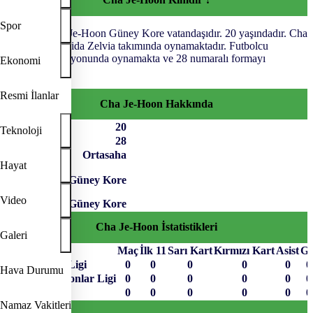
Spor
Futbolcu Cha Je-Hoon Güney Kore vatandaşıdır. 20 yaşındadır. Cha
Je-Hoon Machida Zelvia takımında oynamaktadır. Futbolcu
Ortasaha pozisyonunda oynamakta ve 28 numaralı formayı
Ekonomi
giymektedir.
Resmi İlanlar
Cha Je-Hoon Hakkında
Yaş
20
Teknoloji
Forma No
28
Pozisyon
Ortasaha
Hayat
Güney Kore
Uyruk
Video
Cha Je-Hoon İstatistikleri
Galeri
Müsabaka
Maç
İlk 11
Sarı Kart
Kırmızı Kart
Asist
Go
Japonya J-1 Ligi
0
0
0
0
0
0
Hava Durumu
AFC Şampiyonlar Ligi
0
0
0
0
0
0
Toplam
0
0
0
0
0
0
Namaz Vakitleri