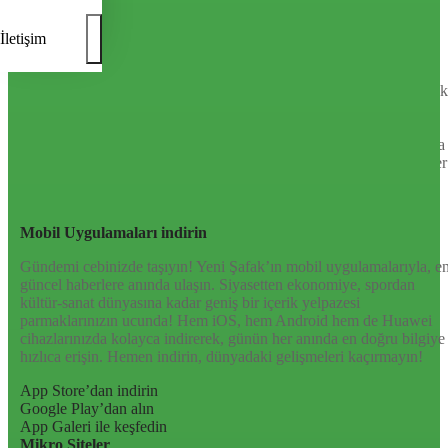
Sayfa Sonu
TR
EN
AR
FR
RU
UR
Türkiye’nin Birikimi. Uluslararası Medya Grubu.
İletişim
Türkiye’nin gündemini belirleyen haber kaynağına hoş geldiniz!
Tarafsız, dinamik ve derinlemesine habercilik anlayışıyla Yeni Şafak
okuyucularına güncel gelişmelerin ötesinde bir deneyim sunuyor.
Siyaset ve ekonomiden kültür-sanat ve spor dünyasına kadar geniş
bir yelpazede sunduğu haberlerle, hem Türkiye’de hem de dünyada
neler olup bittiğini anında öğrenin. Dijital platformlarıyla her an, her
yerden en doğru bilgiye ulaşın; Yeni Şafak’la gündemi yakalayın!
Sosyal medyada bizi takip edin
Mobil Uygulamaları indirin
Gündemi cebinizde taşıyın! Yeni Şafak’ın mobil uygulamalarıyla, e
güncel haberlere anında ulaşın. Siyasetten ekonomiye, spordan
kültür-sanat dünyasına kadar geniş bir içerik yelpazesi
parmaklarınızın ucunda! Hem iOS, hem Android hem de Huawei
cihazlarınızda kolayca indirerek, günün her anında en doğru bilgiye
hızlıca erişin. Hemen indirin, dünyadaki gelişmeleri kaçırmayın!
App Store’dan indirin
Google Play’dan alın
App Galeri ile keşfedin
Mikro Siteler