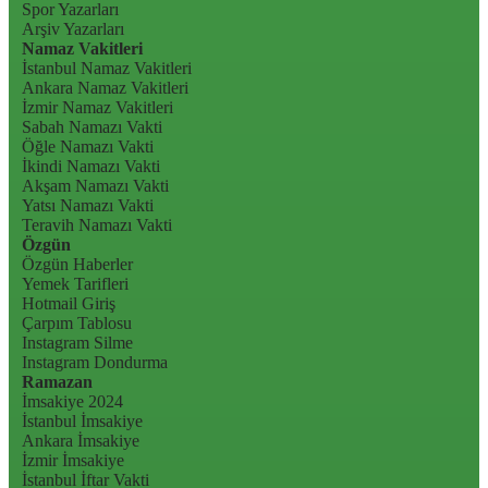
Spor Yazarları
Arşiv Yazarları
Namaz Vakitleri
İstanbul Namaz Vakitleri
Ankara Namaz Vakitleri
İzmir Namaz Vakitleri
Sabah Namazı Vakti
Öğle Namazı Vakti
İkindi Namazı Vakti
Akşam Namazı Vakti
Yatsı Namazı Vakti
Teravih Namazı Vakti
Özgün
Özgün Haberler
Yemek Tarifleri
Hotmail Giriş
Çarpım Tablosu
Instagram Silme
Instagram Dondurma
Ramazan
İmsakiye 2024
İstanbul İmsakiye
Ankara İmsakiye
İzmir İmsakiye
İstanbul İftar Vakti