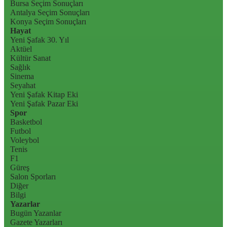
Bursa Seçim Sonuçları
Antalya Seçim Sonuçları
Konya Seçim Sonuçları
Hayat
Yeni Şafak 30. Yıl
Aktüel
Kültür Sanat
Sağlık
Sinema
Seyahat
Yeni Şafak Kitap Eki
Yeni Şafak Pazar Eki
Spor
Basketbol
Futbol
Voleybol
Tenis
F1
Güreş
Salon Sporları
Diğer
Bilgi
Yazarlar
Bugün Yazanlar
Gazete Yazarları