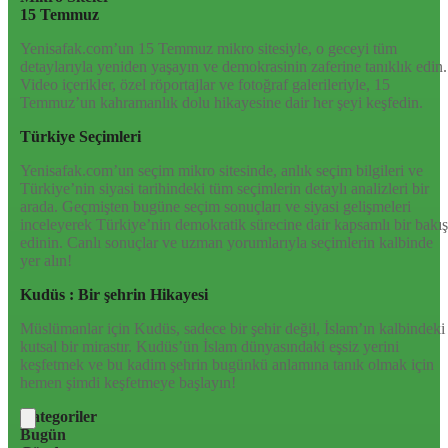
15 Temmuz
Yenisafak.com’un 15 Temmuz mikro sitesiyle, o geceyi tüm
detaylarıyla yeniden yaşayın ve demokrasinin zaferine tanıklık edin.
Video içerikler, özel röportajlar ve fotoğraf galerileriyle, 15
Temmuz’un kahramanlık dolu hikayesine dair her şeyi keşfedin.
Türkiye Seçimleri
Yenisafak.com’un seçim mikro sitesinde, anlık seçim bilgileri ve
Türkiye’nin siyasi tarihindeki tüm seçimlerin detaylı analizleri bir
arada. Geçmişten bugüne seçim sonuçları ve siyasi gelişmeleri
inceleyerek Türkiye’nin demokratik sürecine dair kapsamlı bir bakış
edinin. Canlı sonuçlar ve uzman yorumlarıyla seçimlerin kalbinde
yer alın!
Kudüs : Bir şehrin Hikayesi
Müslümanlar için Kudüs, sadece bir şehir değil, İslam’ın kalbindeki
kutsal bir mirastır. Kudüs’ün İslam dünyasındaki eşsiz yerini
keşfetmek ve bu kadim şehrin bugünkü anlamına tanık olmak için
hemen şimdi keşfetmeye başlayın!
Kategoriler
Bugün