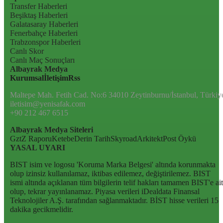
Transfer Haberleri
Beşiktaş Haberleri
Galatasaray Haberleri
Fenerbahçe Haberleri
Trabzonspor Haberleri
Canlı Skor
Canlı Maç Sonuçları
Albayrak Medya
Kurumsal
İletişim
Rss
Maltepe Mah. Fetih Cad. No:6 34010 Zeytinburnu/İstanbul, Türkiy
iletisim@yenisafak.com
+90 212 467 6515
Albayrak Medya Siteleri
Gzt
Z Raporu
Ketebe
Derin Tarih
Skyroad
Arkitekt
Post Öykü
YASAL UYARI
BIST isim ve logosu 'Koruma Marka Belgesi' altında korunmakta
olup izinsiz kullanılamaz, iktibas edilemez, değiştirilemez. BIST
ismi altında açıklanan tüm bilgilerin telif hakları tamamen BIST'e ait
olup, tekrar yayınlanamaz. Piyasa verileri iDealdata Finansal
Teknolojiler A.Ş. tarafından sağlanmaktadır. BİST hisse verileri 15
dakika gecikmelidir.