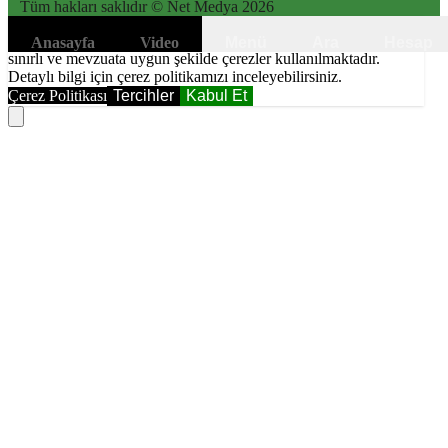
Tüm hakları saklıdır © Net Medya
2026
6698 sayılı Kişisel Verilerin Korunması Kanunundaki amaçlar ile
Anasayfa
Video
Menü
Ara
Hesap
sınırlı ve mevzuata uygun şekilde çerezler kullanılmaktadır.
Detaylı bilgi için çerez politikamızı inceleyebilirsiniz.
Çerez Politikası
Tercihler
Kabul Et