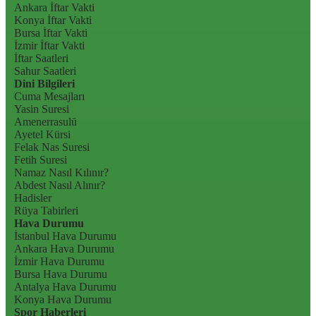
Ankara İftar Vakti
Konya İftar Vakti
Bursa İftar Vakti
İzmir İftar Vakti
İftar Saatleri
Sahur Saatleri
Dini Bilgileri
Cuma Mesajları
Yasin Suresi
Amenerrasulü
Ayetel Kürsi
Felak Nas Suresi
Fetih Suresi
Namaz Nasıl Kılınır?
Abdest Nasıl Alınır?
Hadisler
Rüya Tabirleri
Hava Durumu
İstanbul Hava Durumu
Ankara Hava Durumu
İzmir Hava Durumu
Bursa Hava Durumu
Antalya Hava Durumu
Konya Hava Durumu
Spor Haberleri