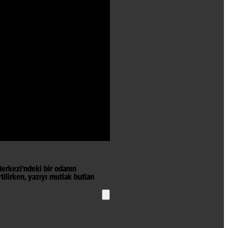
Merkezi'ndeki bir odanın
ilirken, yazıyı mutlak butlan