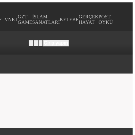
GZT
İSLAM
GERÇEK
POST
E
TVNET
KETEBE
GAME
SANATLARI
HAYAT
ÖYKÜ
Giriş yapın