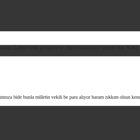
ynaktır. Lütfen farklı görüşlere ve diğer kullanıcılara saygılı olun. Kaba,
atınıza bide bunla milletin vekili be para alıyor haram zıkkım olsun ke