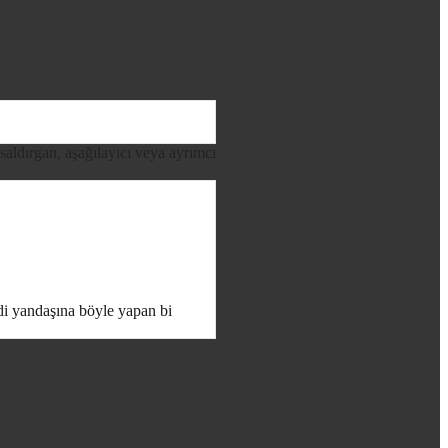
 saldırgan, aşağılayıcı veya ayrımcı
ndi yandaşına böyle yapan bi