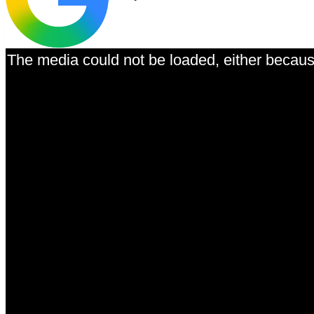
The media could not be loaded, either because
This is a modal window.