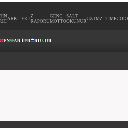
RİN
Z
GENÇ
SALT
ARKİTEKT
GZTMZT
TIMECOD
RIH
RAPORU
MOTTO
OKUNUR
EN
AR
FR
RU
UR
ar