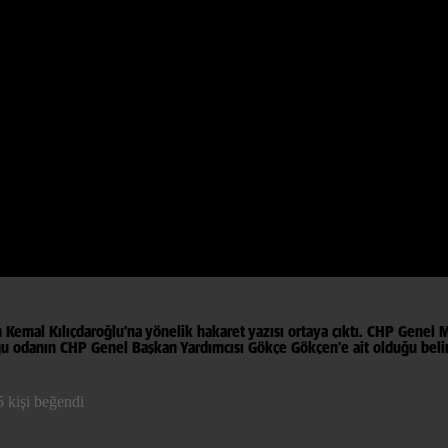
 Kemal Kılıçdaroğlu'na yönelik hakaret yazısı ortaya çıktı. CHP Genel 
uğu odanın CHP Genel Başkan Yardımcısı Gökçe Gökçen'e ait olduğu belirt
 kişi beğendi