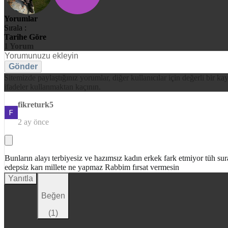
Yorumlar
Sırala :
Tarihe Göre
1
Yorum
Gönder
Sitemizde paylaştığınız yorumlar, diğer kullanıcılar için değerli bir ka
ifadeler kullanmaktan kaçının.
fikreturk5
2 ay önce
Bunların alayı terbiyesiz ve hazımsız kadın erkek fark etmiyor tüh sur
edepsiz karı millete ne yapmaz Rabbim fırsat vermesin
Yanıtla
Beğen
(
1
)