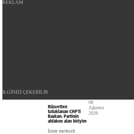
REKLAM
Play
İLGINIZI ÇEKEBILIR
08
The
This is
Rüşvetten
Ağustos
Video
a modal
tutuklanan CHP'li
2026
media
window.
Başkan: Partinin
ahlakını alan biriyim
could
İzmir merkezli