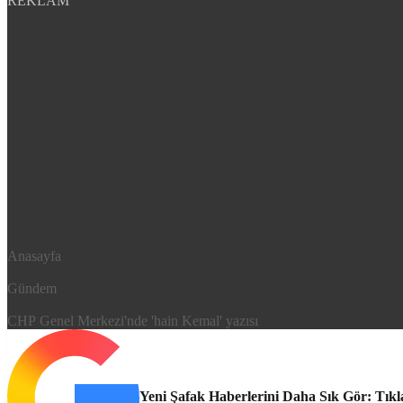
REKLAM
Anasayfa
Gündem
CHP Genel Merkezi'nde 'hain Kemal' yazısı
Yeni Şafak Haberlerini Daha Sık Gör: Tıkl