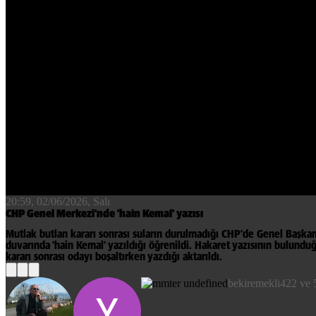
20:59, 02/06/2026
, Salı
CHP Genel Merkezi'nde 'hain Kemal' yazısı
Mutlak butlan kararı sonrası suların durulmadığı CHP'de Genel Başkan
duvarında 'hain Kemal' yazıldığı öğrenildi. Hakaret yazısının bulund
kararı sonrası odayı boşaltırken yazdığı aktarıldı.
bekiremekli422 ve 5