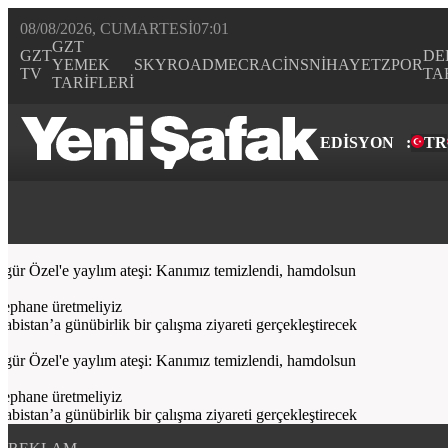
08/08/2026, CUMARTESI
07:01
GZT
GZT
DE
YEMEK
SKYROAD
MECRA
CİNS
NİHAYET
ZPOR
TV
TA
TARİFLERİ
EDİSYON
:
TR
Bugün
Spor
Ekonomi
Gündem
Resmi İlanlar
Galeri
Video
Yazarl
 Özel'e yaylım ateşi: Kanımız temizlendi, hamdolsun
phane üretmeliyiz
an’a günübirlik bir çalışma ziyareti gerçekleştirecek
 Özel'e yaylım ateşi: Kanımız temizlendi, hamdolsun
phane üretmeliyiz
an’a günübirlik bir çalışma ziyareti gerçekleştirecek