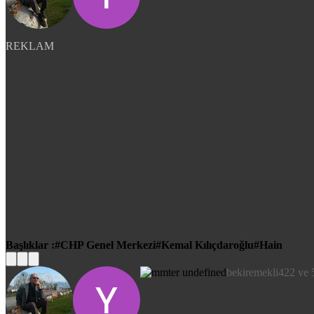
REKLAM
Başlıklar :
CHP Genel Merkezi
Kemal Kılıçdaroğlu
Hain
bekiremekli422 ve 5