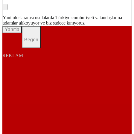
Yani uluslararası usulalarda Türkiye cumhuriyeti vatandaşlarına
adamlar alıkoyuyor ve biz sadece kınıyoruz
Yanıtla
Beğen
REKLAM