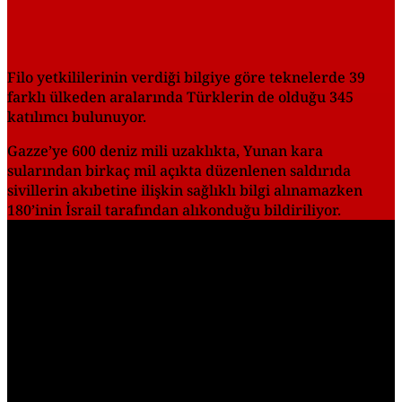
Filo yetkililerinin verdiği bilgiye göre teknelerde 39
farklı ülkeden aralarında Türklerin de olduğu 345
katılımcı bulunuyor.
Gazze’ye 600 deniz mili uzaklıkta, Yunan kara
sularından birkaç mil açıkta düzenlenen saldırıda
sivillerin akıbetine ilişkin sağlıklı bilgi alınamazken
180’inin İsrail tarafından alıkonduğu bildiriliyor.
Play
Video