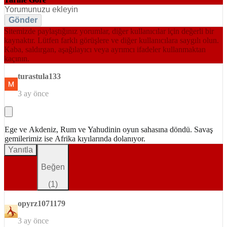
Gönder
Sitemizde paylaştığınız yorumlar, diğer kullanıcılar için değerli bir
kaynaktır. Lütfen farklı görüşlere ve diğer kullanıcılara saygılı olun.
Kaba, saldırgan, aşağılayıcı veya ayrımcı ifadeler kullanmaktan
kaçının.
turastula133
3 ay önce
Ege ve Akdeniz, Rum ve Yahudinin oyun sahasına döndü. Savaş
gemilerimiz ise Afrika kıyılarında dolanıyor.
Yanıtla
Beğen
(
1
)
opyrz1071179
3 ay önce