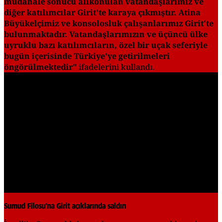
müdahale sonucu alıkonulan vatandaşlarımız ve
diğer katılımcılar Girit'te karaya çıkmıştır. Atina
Büyükelçimiz ve konsolosluk çalışanlarımız Girit'te
bulunmaktadır. Vatandaşlarımızın ve üçüncü ülke
uyruklu bazı katılımcıların, özel bir uçak seferiyle
bugün içerisinde Türkiye'ye getirilmeleri
öngörülmektedir"
ifadelerini kullandı.
Play
Video
Sumud Filosu'na Girit açıklarında saldırı