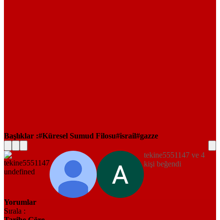
Başlıklar :
Küresel Sumud Filosu
israil
gazze
tekine5551147 ve 4
kişi beğendi
Yorumlar
Sırala :
Tarihe Göre