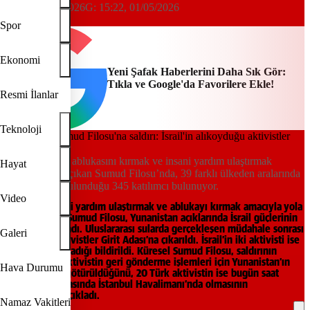
11:19, 01/05/2026
G:
15:22, 01/05/2026
Yeni Şafak
Spor
Ekonomi
Yeni Şafak Haberlerini Daha Sık Gör:
Tıkla ve Google'da Favorilere Ekle!
Resmi İlanlar
Teknoloji
İsrail’in Gazze ablukasını kırmak ve insani yardım ulaştırmak
Hayat
amacıyla yola çıkan Sumud Filosu’nda, 39 farklı ülkeden aralarında
Türklerin de bulunduğu 345 katılımcı bulunuyor.
Video
Gazze’ye insani yardım ulaştırmak ve ablukayı kırmak amacıyla yola
çıkan Küresel Sumud Filosu, Yunanistan açıklarında İsrail güçlerinin
saldırısına uğradı. Uluslararası sularda gerçekleşen müdahale sonrası
Galeri
alıkonulan aktivistler Girit Adası’na çıkarıldı. İsrail’in iki aktivisti ise
serbest bırakmadığı bildirildi. Küresel Sumud Filosu, saldırının
ardından 175 aktivistin geri gönderme işlemleri için Yunanistan’ın
Hava Durumu
Girit Adası’na götürüldüğünü, 20 Türk aktivistin ise bugün saat
17.00-18.00 arasında İstanbul Havalimanı’nda olmasının
beklendiğini açıkladı.
Namaz Vakitleri