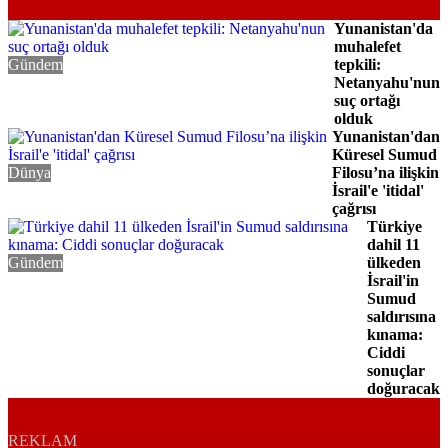
Yunanistan'da
muhalefet
Gündem
tepkili:
Netanyahu'nun
suç ortağı
olduk
Yunanistan'dan
Küresel Sumud
Dünya
Filosu’na ilişkin
İsrail'e 'itidal'
çağrısı
Türkiye
dahil 11
Gündem
ülkeden
İsrail'in
Sumud
saldırısına
kınama:
Ciddi
sonuçlar
doğuracak
REKLAM