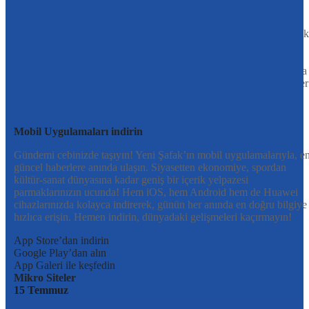
Türkiye’nin gündemini belirleyen haber kaynağına hoş geldiniz!
Tarafsız, dinamik ve derinlemesine habercilik anlayışıyla Yeni Şafak
okuyucularına güncel gelişmelerin ötesinde bir deneyim sunuyor.
Siyaset ve ekonomiden kültür-sanat ve spor dünyasına kadar geniş
bir yelpazede sunduğu haberlerle, hem Türkiye’de hem de dünyada
neler olup bittiğini anında öğrenin. Dijital platformlarıyla her an, her
yerden en doğru bilgiye ulaşın; Yeni Şafak’la gündemi yakalayın!
Sosyal medyada bizi takip edin
Mobil Uygulamaları indirin
Gündemi cebinizde taşıyın! Yeni Şafak’ın mobil uygulamalarıyla, e
güncel haberlere anında ulaşın. Siyasetten ekonomiye, spordan
kültür-sanat dünyasına kadar geniş bir içerik yelpazesi
parmaklarınızın ucunda! Hem iOS, hem Android hem de Huawei
cihazlarınızda kolayca indirerek, günün her anında en doğru bilgiye
hızlıca erişin. Hemen indirin, dünyadaki gelişmeleri kaçırmayın!
App Store’dan indirin
Google Play’dan alın
App Galeri ile keşfedin
Mikro Siteler
15 Temmuz