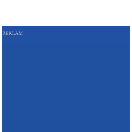
REKLAM
Sayfa Sonu
TR
EN
AR
FR
RU
UR
Türkiye’nin Birikimi. Uluslararası Medya Grubu.