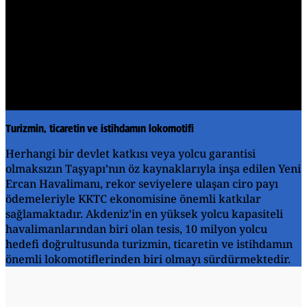
Play
Video
Turizmin, ticaretin ve istihdamın lokomotifi
Herhangi bir devlet katkısı veya yolcu garantisi
olmaksızın Taşyapı’nın öz kaynaklarıyla inşa edilen Yeni
Ercan Havalimanı, rekor seviyelere ulaşan ciro payı
ödemeleriyle KKTC ekonomisine önemli katkılar
sağlamaktadır. Akdeniz’in en yüksek yolcu kapasiteli
havalimanlarından biri olan tesis, 10 milyon yolcu
hedefi doğrultusunda turizmin, ticaretin ve istihdamın
önemli lokomotiflerinden biri olmayı sürdürmektedir.