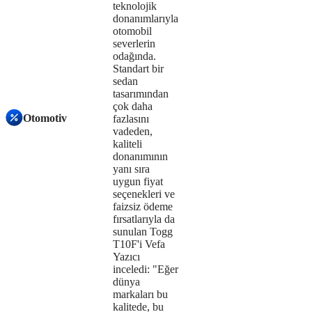
teknolojik
the
donanımlarıyla
otomobil
server
severlerin
odağında.
or
Standart bir
sedan
network
tasarımından
çok daha
failed
Otomotiv
fazlasını
vadeden,
or
kaliteli
because
donanımının
yanı sıra
the
uygun fiyat
seçenekleri ve
format
faizsiz ödeme
fırsatlarıyla da
is
sunulan Togg
T10F'i Vefa
not
Yazıcı
inceledi: "Eğer
supported.
dünya
markaları bu
kalitede, bu