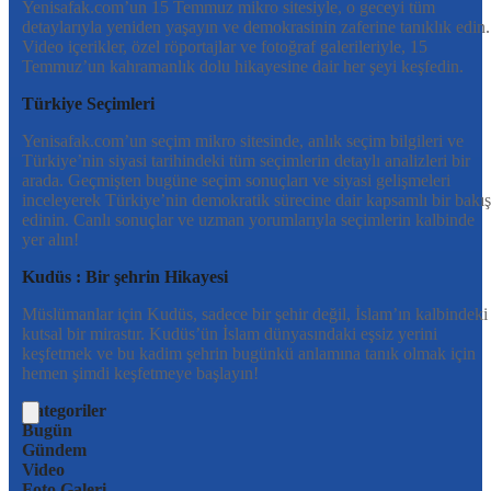
Yenisafak.com’un 15 Temmuz mikro sitesiyle, o geceyi tüm
detaylarıyla yeniden yaşayın ve demokrasinin zaferine tanıklık edin.
Video içerikler, özel röportajlar ve fotoğraf galerileriyle, 15
Temmuz’un kahramanlık dolu hikayesine dair her şeyi keşfedin.
Türkiye Seçimleri
Yenisafak.com’un seçim mikro sitesinde, anlık seçim bilgileri ve
Türkiye’nin siyasi tarihindeki tüm seçimlerin detaylı analizleri bir
arada. Geçmişten bugüne seçim sonuçları ve siyasi gelişmeleri
inceleyerek Türkiye’nin demokratik sürecine dair kapsamlı bir bakış
edinin. Canlı sonuçlar ve uzman yorumlarıyla seçimlerin kalbinde
yer alın!
Kudüs : Bir şehrin Hikayesi
Müslümanlar için Kudüs, sadece bir şehir değil, İslam’ın kalbindeki
kutsal bir mirastır. Kudüs’ün İslam dünyasındaki eşsiz yerini
keşfetmek ve bu kadim şehrin bugünkü anlamına tanık olmak için
hemen şimdi keşfetmeye başlayın!
Kategoriler
Bugün
Gündem
Video
Foto Galeri