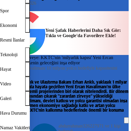
18:30, 10/06/2026
Yeni Şafak
Spor
Ekonomi
Yeni Şafak Haberlerini Daha Sık Gör:
Tıkla ve Google'da Favorilere Ekle!
Resmi İlanlar
Teknoloji
Yeni Ercan Havalimanı 10 milyon yolcu hedefiyle kapasitesini
Hayat
büyütüyor.
KKTC Bayındırlık ve Ulaştırma Bakanı Erhan Arıklı, yaklaşık 1 milyar
Video
euroluk yatırımla hayata geçirilen Yeni Ercan Havalimanı'nı ülke
tarihinin en önemli projelerinden biri olarak nitelendirdi. Bir dönem
zarar eden yapısından çıkarak "zarardan zirveye" yükseldiği
Galeri
belirtilen havalimanı, devlet katkısı ve yolcu garantisi olmadan inşa
edilmesine rağmen ekonomiye sağladığı katkı ve artan yolcu
kapasitesiyle KKTC'nin kalkınma hedeflerinde önemli bir konuma
Hava Durumu
ulaştı.
abdurrahman326227971 ve 1 kişi
Namaz Vakitleri