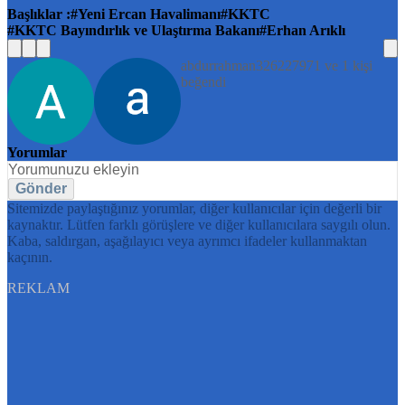
Başlıklar :
Yeni Ercan Havalimanı
KKTC
KKTC Bayındırlık ve Ulaştırma Bakanı
Erhan Arıklı
abdurrahman326227971 ve 1 kişi
beğendi
Yorumlar
Gönder
Sitemizde paylaştığınız yorumlar, diğer kullanıcılar için değerli bir
kaynaktır. Lütfen farklı görüşlere ve diğer kullanıcılara saygılı olun.
Kaba, saldırgan, aşağılayıcı veya ayrımcı ifadeler kullanmaktan
kaçının.
REKLAM