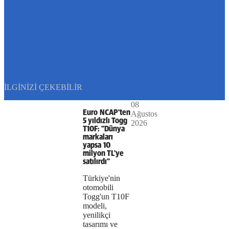
Play
İLGINIZI ÇEKEBILIR
08
The
This is
Euro NCAP'ten
Ağustos
Video
a modal
5 yıldızlı Togg
2026
media
window.
T10F: "Dünya
markaları
could
yapsa 10
milyon TL'ye
not
satılırdı"
be
Türkiye'nin
otomobili
loaded,
Togg'un T10F
modeli,
either
yenilikçi
tasarımı ve
because