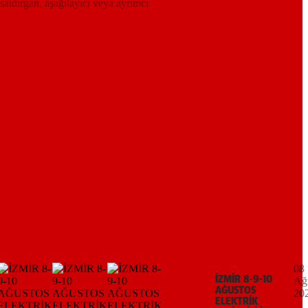
 saldırgan, aşağılayıcı veya ayrımcı
08
İZMİR 8-9-10
Ağ
AĞUSTOS
20
ELEKTRİK