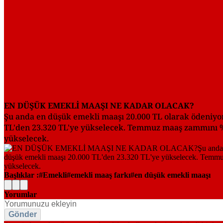
EN DÜŞÜK EMEKLİ MAAŞI NE KADAR OLACAK?
Şu anda en düşük emekli maaşı 20.000 TL olarak ödeniyor
TL'den 23.320 TL'ye yükselecek. Temmuz maaş zammını % 1
yükselecek.
Başlıklar :
Emekli
emekli maaş farkı
en düşük emekli maaşı
Yorumlar
Gönder