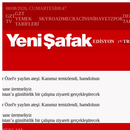
08/08/2026, CUMARTESI
08:47
GZT
GZT
DE
YEMEK
SKYROAD
MECRA
CİNS
NİHAYET
ZPOR
TV
TA
TARİFLERİ
EDİSYON
:
TR
Bugün
Spor
Ekonomi
Gündem
Resmi İlanlar
Galeri
Video
Yazarl
zel'e yaylım ateşi: Kanımız temizlendi, hamdolsun
ane üretmeliyiz
’a günübirlik bir çalışma ziyareti gerçekleştirecek
zel'e yaylım ateşi: Kanımız temizlendi, hamdolsun
ane üretmeliyiz
’a günübirlik bir çalışma ziyareti gerçekleştirecek