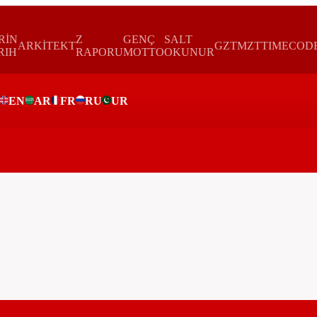
RİN
Z
GENÇ
SALT
ARKİTEKT
GZTMZT
TIMECOD
RIH
RAPORU
MOTTO
OKUNUR
EN
AR
FR
RU
UR
ar