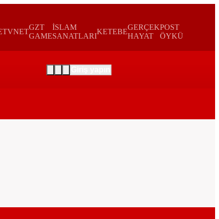
GZT
İSLAM
GERÇEK
POST
E
TVNET
KETEBE
GAME
SANATLARI
HAYAT
ÖYKÜ
Giriş yapın