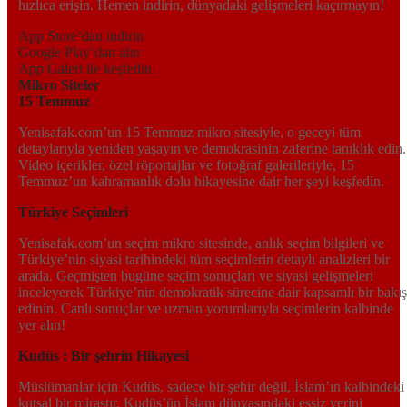
hızlıca erişin. Hemen indirin, dünyadaki gelişmeleri kaçırmayın!
App Store’dan indirin
Google Play’dan alın
App Galeri ile keşfedin
Mikro Siteler
15 Temmuz
Yenisafak.com’un 15 Temmuz mikro sitesiyle, o geceyi tüm
detaylarıyla yeniden yaşayın ve demokrasinin zaferine tanıklık edin.
Video içerikler, özel röportajlar ve fotoğraf galerileriyle, 15
Temmuz’un kahramanlık dolu hikayesine dair her şeyi keşfedin.
Türkiye Seçimleri
Yenisafak.com’un seçim mikro sitesinde, anlık seçim bilgileri ve
Türkiye’nin siyasi tarihindeki tüm seçimlerin detaylı analizleri bir
arada. Geçmişten bugüne seçim sonuçları ve siyasi gelişmeleri
inceleyerek Türkiye’nin demokratik sürecine dair kapsamlı bir bakış
edinin. Canlı sonuçlar ve uzman yorumlarıyla seçimlerin kalbinde
yer alın!
Kudüs : Bir şehrin Hikayesi
Müslümanlar için Kudüs, sadece bir şehir değil, İslam’ın kalbindeki
kutsal bir mirastır. Kudüs’ün İslam dünyasındaki eşsiz yerini