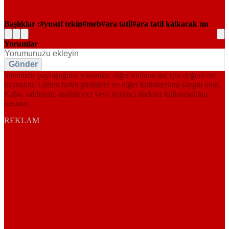
Başlıklar :
yusuf tekin
meb
ara tatil
ara tatil kalkacak mı
Yorumlar
Gönder
Sitemizde paylaştığınız yorumlar, diğer kullanıcılar için değerli bir
kaynaktır. Lütfen farklı görüşlere ve diğer kullanıcılara saygılı olun.
Kaba, saldırgan, aşağılayıcı veya ayrımcı ifadeler kullanmaktan
kaçının.
REKLAM