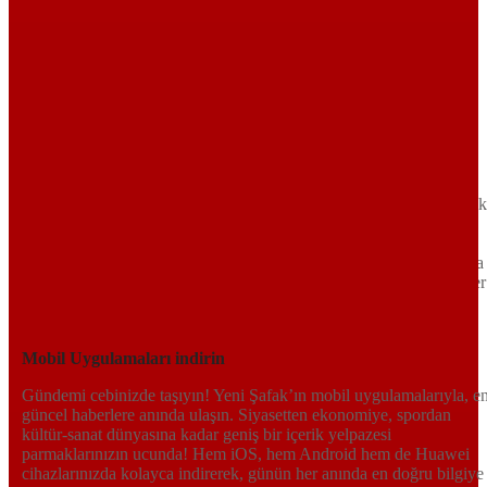
Sayfa Sonu
TR
EN
AR
FR
RU
UR
Türkiye’nin Birikimi. Uluslararası Medya Grubu.
Türkiye’nin gündemini belirleyen haber kaynağına hoş geldiniz!
Tarafsız, dinamik ve derinlemesine habercilik anlayışıyla Yeni Şafak
okuyucularına güncel gelişmelerin ötesinde bir deneyim sunuyor.
Siyaset ve ekonomiden kültür-sanat ve spor dünyasına kadar geniş
bir yelpazede sunduğu haberlerle, hem Türkiye’de hem de dünyada
neler olup bittiğini anında öğrenin. Dijital platformlarıyla her an, her
yerden en doğru bilgiye ulaşın; Yeni Şafak’la gündemi yakalayın!
Sosyal medyada bizi takip edin
Mobil Uygulamaları indirin
Gündemi cebinizde taşıyın! Yeni Şafak’ın mobil uygulamalarıyla, e
güncel haberlere anında ulaşın. Siyasetten ekonomiye, spordan
kültür-sanat dünyasına kadar geniş bir içerik yelpazesi
parmaklarınızın ucunda! Hem iOS, hem Android hem de Huawei
cihazlarınızda kolayca indirerek, günün her anında en doğru bilgiye