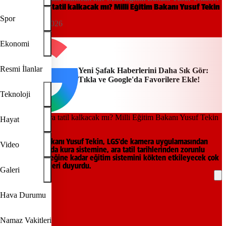
açıkladı
Okullarda ara tatil kalkacak mı? Milli Eğitim Bakanı Yusuf Tekin
açıkladı
Spor
15:51, 15/06/2026
Yeni Şafak
Ekonomi
Resmi İlanlar
Yeni Şafak Haberlerini Daha Sık Gör:
Tıkla ve Google'da Favorilere Ekle!
Teknoloji
Hayat
Milli Eğitim Bakanı Yusuf Tekin, LGS'de kamera uygulamasından
Video
okul kayıtlarında kura sistemine, ara tatil tarihlerinden zorunlu
eğitimin geleceğine kadar eğitim sistemini kökten etkileyecek çok
önemli yenilikleri duyurdu.
Galeri
REKLAM
Hava Durumu
Namaz Vakitleri