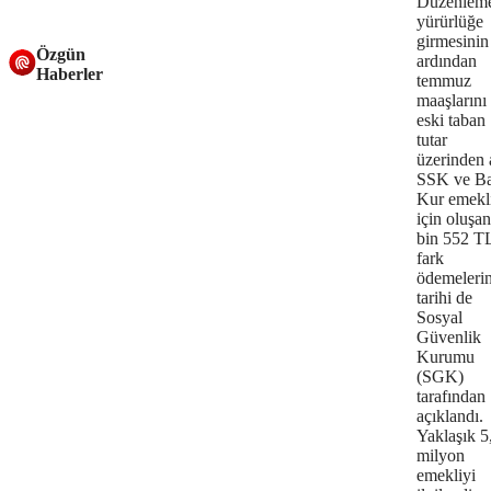
Düzenlem
yürürlüğe
girmesinin
Özgün
ardından
Haberler
temmuz
maaşlarını
eski taban
tutar
üzerinden 
SSK ve B
Kur emekli
için oluşan
bin 552 TL
fark
ödemelerin
tarihi de
Sosyal
Güvenlik
Kurumu
(SGK)
tarafından
açıklandı.
Yaklaşık 5
milyon
emekliyi