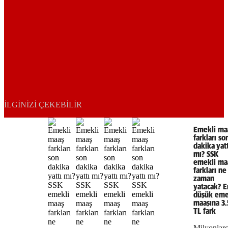
İLGINIZI ÇEKEBILIR
Emekli ma
farkları so
dakika yatt
mı? SSK
emekli ma
farkları ne
zaman
yatacak? E
düşük eme
maaşına 3.
TL fark
Milyonlar