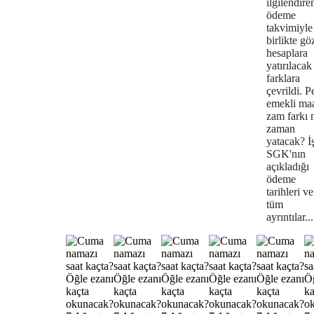
ilgilendire
ödeme
takvimiyle
birlikte gö
hesaplara
yatırılacak
farklara
çevrildi. P
emekli maa
zam farkı 
zaman
yatacak? İ
SGK'nın
açıkladığı
ödeme
tarihleri ve
tüm
ayrıntılar...