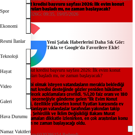
başvuruları başladı mı, ne zaman başlayacak?
İlk evim konut kredisi başvuru sayfası 2026: İlk evim konut
kredisi başvuruları başladı mı, ne zaman başlayacak?
Spor
15:05, 18/05/2026
G:
09:35, 19/05/2026
Yeni Şafak
Ekonomi
Resmi İlanlar
Yeni Şafak Haberlerini Daha Sık Gör:
Tıkla ve Google'da Favorilere Ekle!
Teknoloji
Hayat
İlk kez ev sahibi olmak isteyen vatandaşların merakla beklediği
Video
düşük faizli konut kredisi desteğinde gözler yeniden hükümet
kanadından gelecek açıklamalara çevrildi. %1,20 faiz oranı ve 180
aya kadar vade seçeneğiyle gündeme gelen “İlk Evim Konut
Galeri
Kredisi” projesi, özellikle yükselen konut fiyatları karşısında ev
sahibi olmayı planlayan vatandaşlar tarafından yakından takip
ediliyor. Çevre, Şehircilik ve İklim Değişikliği Bakanı Murat
Hava Durumu
Kurum’un açıklamaları dikkatle izlenirken, en çok araştırılan konu
ise başvuruların ne zaman başlayacağı oldu.
Namaz Vakitleri
mc6020286154 Beğendi