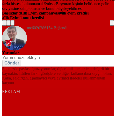
Başlıklar :
İlk Evim kampanyası
ilk evim kredisi
İlk Evim konut kredisi
mc6020286154 Beğendi
Yorumlar
Gönder
Sitemizde paylaştığınız yorumlar, diğer kullanıcılar için değerli bir
kaynaktır. Lütfen farklı görüşlere ve diğer kullanıcılara saygılı olun.
Kaba, saldırgan, aşağılayıcı veya ayrımcı ifadeler kullanmaktan
kaçının.
REKLAM