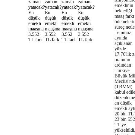
emeklinin
beklediği
maaş farkı
ödemeleri
süreç netleş
Temmuz
ayında
açıklanan
yüzde
17,76'lık 
oranının
ardından
Türkiye
Büyük Mil
Meclisi'nd
(TBMM)
kabul edil
düzenleme
en düşük
emekli ayl
20 bin TL
23 bin 552
TL'ye
yükseltildi