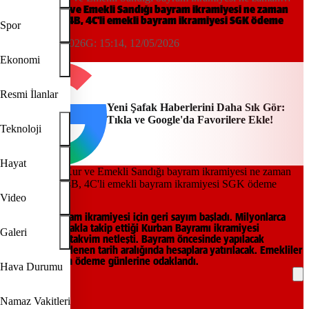
yatacak? 4A, 4B, 4C'li emekli bayram ikramiyesi SGK ödeme
SSK, Bağ-Kur ve Emekli Sandığı bayram ikramiyesi ne zaman
yatacak? 4A, 4B, 4C'li emekli bayram ikramiyesi SGK ödeme
günleri
Spor
günleri
15:14, 12/05/2026
G:
15:14, 12/05/2026
Yeni Şafak
Ekonomi
Resmi İlanlar
Yeni Şafak Haberlerini Daha Sık Gör:
Tıkla ve Google'da Favorilere Ekle!
Teknoloji
Hayat
Video
Emekliye bayram ikramiyesi için geri sayım başladı. Milyonlarca
emeklinin merakla takip ettiği Kurban Bayramı ikramiyesi
Galeri
ödemelerinde takvim netleşti. Bayram öncesinde yapılacak
ödemeler belirlenen tarih aralığında hesaplara yatırılacak. Emekliler
şimdi açıklanan ödeme günlerine odaklandı.
Hava Durumu
REKLAM
Namaz Vakitleri