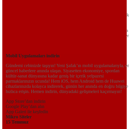
Türkiye’nin gündemini belirleyen haber kaynağına hoş geldiniz!
Tarafsız, dinamik ve derinlemesine habercilik anlayışıyla Yeni Şafak
okuyucularına güncel gelişmelerin ötesinde bir deneyim sunuyor.
Siyaset ve ekonomiden kültür-sanat ve spor dünyasına kadar geniş
bir yelpazede sunduğu haberlerle, hem Türkiye’de hem de dünyada
neler olup bittiğini anında öğrenin. Dijital platformlarıyla her an, her
yerden en doğru bilgiye ulaşın; Yeni Şafak’la gündemi yakalayın!
Sosyal medyada bizi takip edin
Mobil Uygulamaları indirin
Gündemi cebinizde taşıyın! Yeni Şafak’ın mobil uygulamalarıyla, e
güncel haberlere anında ulaşın. Siyasetten ekonomiye, spordan
kültür-sanat dünyasına kadar geniş bir içerik yelpazesi
parmaklarınızın ucunda! Hem iOS, hem Android hem de Huawei
cihazlarınızda kolayca indirerek, günün her anında en doğru bilgiye
hızlıca erişin. Hemen indirin, dünyadaki gelişmeleri kaçırmayın!
App Store’dan indirin
Google Play’dan alın
App Galeri ile keşfedin
Mikro Siteler
15 Temmuz