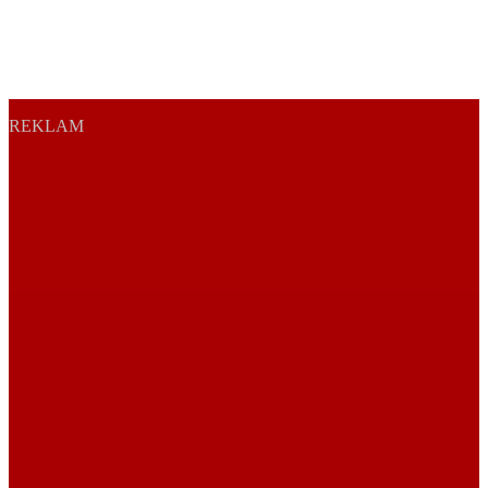
REKLAM
Sayfa Sonu
TR
EN
AR
FR
RU
UR
Türkiye’nin Birikimi. Uluslararası Medya Grubu.