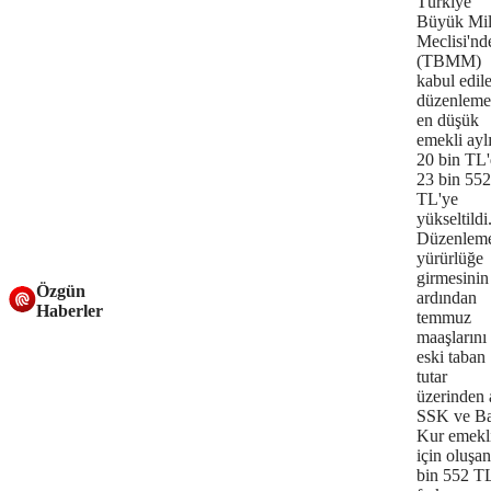
Türkiye
Büyük Mil
Meclisi'nd
(TBMM)
kabul edil
düzenleme
en düşük
emekli ayl
20 bin TL
23 bin 552
TL'ye
yükseltildi
Düzenlem
yürürlüğe
girmesinin
Özgün
ardından
Haberler
temmuz
maaşlarını
eski taban
tutar
üzerinden 
SSK ve B
Kur emekli
için oluşan
bin 552 TL