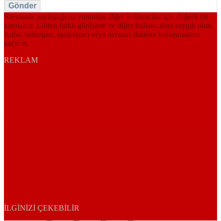
Gönder
Sitemizde paylaştığınız yorumlar, diğer kullanıcılar için değerli bir
kaynaktır. Lütfen farklı görüşlere ve diğer kullanıcılara saygılı olun.
Kaba, saldırgan, aşağılayıcı veya ayrımcı ifadeler kullanmaktan
kaçının.
REKLAM
İLGINIZI ÇEKEBILIR