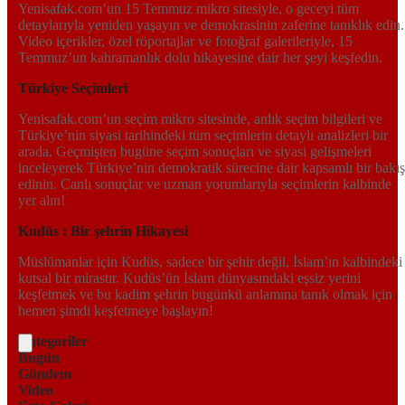
Yenisafak.com’un 15 Temmuz mikro sitesiyle, o geceyi tüm
detaylarıyla yeniden yaşayın ve demokrasinin zaferine tanıklık edin.
Video içerikler, özel röportajlar ve fotoğraf galerileriyle, 15
Temmuz’un kahramanlık dolu hikayesine dair her şeyi keşfedin.
Türkiye Seçimleri
Yenisafak.com’un seçim mikro sitesinde, anlık seçim bilgileri ve
Türkiye’nin siyasi tarihindeki tüm seçimlerin detaylı analizleri bir
arada. Geçmişten bugüne seçim sonuçları ve siyasi gelişmeleri
inceleyerek Türkiye’nin demokratik sürecine dair kapsamlı bir bakış
edinin. Canlı sonuçlar ve uzman yorumlarıyla seçimlerin kalbinde
yer alın!
Kudüs : Bir şehrin Hikayesi
Müslümanlar için Kudüs, sadece bir şehir değil, İslam’ın kalbindeki
kutsal bir mirastır. Kudüs’ün İslam dünyasındaki eşsiz yerini
keşfetmek ve bu kadim şehrin bugünkü anlamına tanık olmak için
hemen şimdi keşfetmeye başlayın!
Kategoriler
Bugün
Gündem
Video