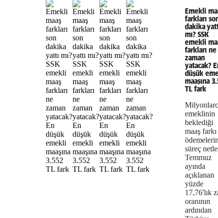
Emekli ma
farkları so
dakika yatt
mı? SSK
emekli ma
farkları ne
zaman
yatacak? E
düşük eme
maaşına 3.
TL fark
Milyonlar
emeklinin
beklediği
maaş farkı
ödemeleri
süreç netleş
Temmuz
ayında
açıklanan
yüzde
17,76'lık 
oranının
ardından