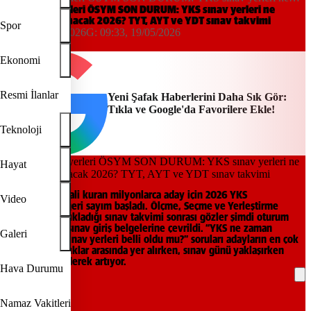
YKS sınav yerleri ÖSYM SON DURUM: YKS sınav yerleri ne
zaman açıklanacak 2026? TYT, AYT ve YDT sınav takvimi
zaman açıklanacak 2026? TYT, AYT ve YDT sınav takvimi
Spor
14:30, 18/05/2026
G:
09:33, 19/05/2026
Yeni Şafak
Ekonomi
Resmi İlanlar
Yeni Şafak Haberlerini Daha Sık Gör:
Tıkla ve Google'da Favorilere Ekle!
Teknoloji
Hayat
Üniversite hayali kuran milyonlarca aday için 2026 YKS
Video
maratonunda geri sayım başladı. Ölçme, Seçme ve Yerleştirme
Merkezi’nin açıkladığı sınav takvimi sonrası gözler şimdi oturum
tarihlerine ve sınav giriş belgelerine çevrildi. “YKS ne zaman
Galeri
yapılacak?”, “Sınav yerleri belli oldu mu?” soruları adayların en çok
araştırdığı başlıklar arasında yer alırken, sınav günü yaklaşırken
heyecan da giderek artıyor.
Hava Durumu
REKLAM
Namaz Vakitleri