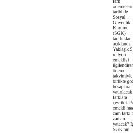
fark
ödemelerin
tarihi de
Sosyal
Güvenlik
Kurumu
(SGK)
tarafından
açıklandı.
Yaklaşık 5
milyon
emekliyi
ilgilendire
ödeme
takvimiyle
birlikte gö
hesaplara
yatırılacak
farklara
çevrildi. P
emekli maa
zam farkı 
zaman
yatacak? İ
SGK'nın